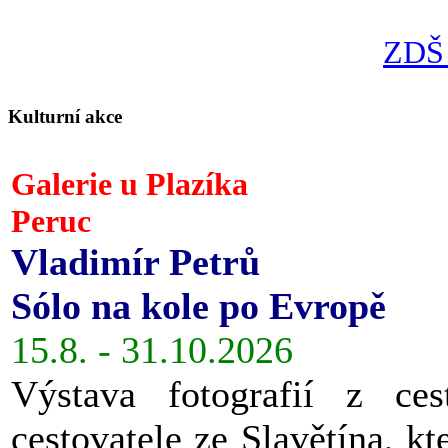
ZDŠ 
Kulturní akce
Galerie u Plazíka
Peruc
Vladimír Petrů
Sólo na kole po Evropě
15.8. - 31.10.2026
Výstava fotografií z ces
cestovatele ze Slavětína, kt