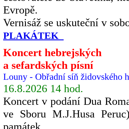
Evropě.
Vernisáž se uskuteční v sob
PLAKÁTEK
Koncert hebrejských
a sefardských písní
Louny - Obřadní síň židovského h
16.8.2026 14 hod.
Koncert v podání Dua Roman
ve Sboru M.J.Husa Peruc
památek.