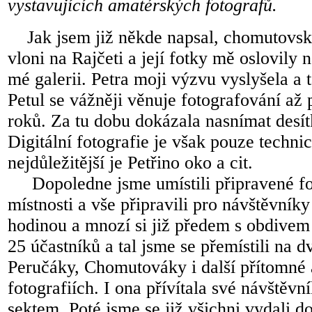
vystavujících amatérských fotografů.
Jak jsem již někde napsal, chomutovsko
vloni na Rajčeti a její fotky mě oslovily 
mé galerii. Petra moji výzvu vyslyšela a 
Petul se vážněji věnuje fotografování až 
roků. Za tu dobu dokázala nasnímat desít
Digitální fotografie je však pouze techni
nejdůležitější je Petřino oko a cit.
Dopoledne jsme umístili připravené fot
místnosti a vše připravili pro návštěvníky 
hodinou a mnozí si již předem s obdivem p
25 účastníků a tal jsme se přemístili na d
Peručáky, Chomutováky i další přítomné 
fotografiích. I ona přívítala své návštěv
sektem. Poté jsme se již všichni vydali do