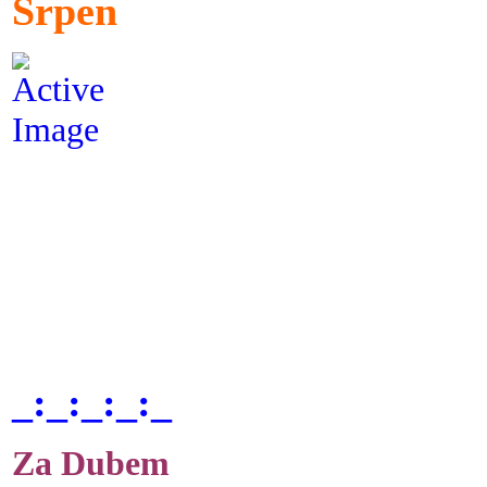
Srpen
_:_:_:_:_
Za Dubem