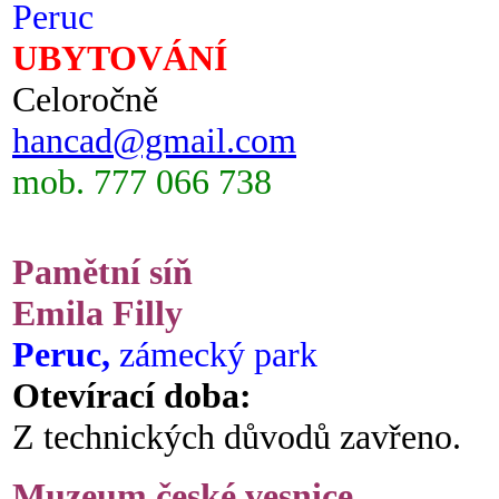
Peruc
UBYTOVÁNÍ
Celoročně
hancad@gmail.com
mob. 777 066 738
Pamětní síň
Emila Filly
Peruc,
zámecký park
Otevírací doba:
Z technických důvodů zavřeno.
Muzeum české vesnice