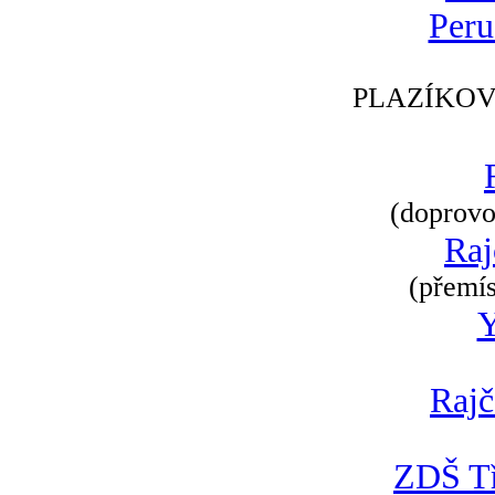
Peru
PLAZÍKOV
(doprovod
Raj
(přemís
Rajč
ZDŠ Tř