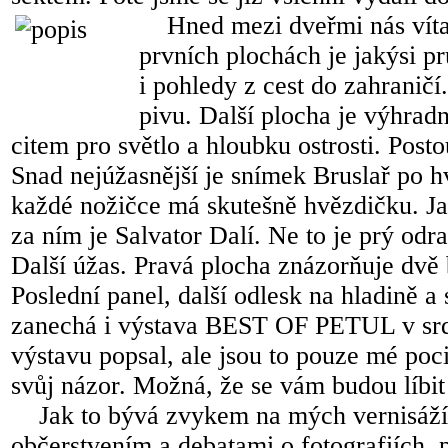
Hned mezi dveřmi nás vítaj
prvních plochách je jakýsi prů
i pohledy z cest do zahranič
pivu. Další plocha je výhra
citem pro světlo a hloubku ostrosti. Post
Snad nejúžasnější je snímek Bruslař po h
každé nožičce má skutešně hvězdičku. Jak
za ním je Salvator Dalí. Ne to je prý odra
Další úžas. Pravá plocha znázorňuje dvě 
Poslední panel, další odlesk na hladině a
zanechá i výstava BEST OF PETUL v srdc
výstavu popsal, ale jsou to pouze mé pocit
svůj názor. Možná, že se vám budou líbit 
Jak to bývá zvykem na mých vernisážíc
občerstvením a debatami o fotografiích, př