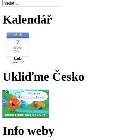
Kalendář
pátek
7
srpen
2026
Lada
týden 32
Ukliďme Česko
Info weby