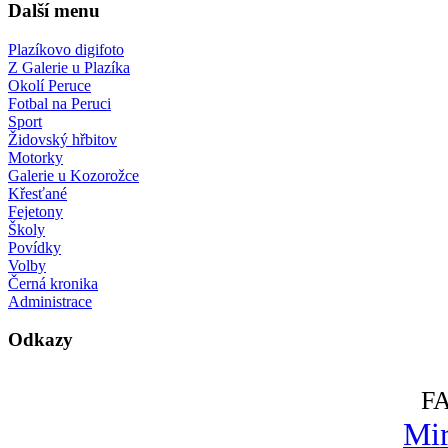
Další menu
Plazíkovo digifoto
Z Galerie u Plazíka
Okolí Peruce
Fotbal na Peruci
Sport
Židovský hřbitov
Motorky
Galerie u Kozorožce
Křesťané
Fejetony
Školy
Povídky
Volby
Černá kronika
Administrace
Odkazy
F
Mir