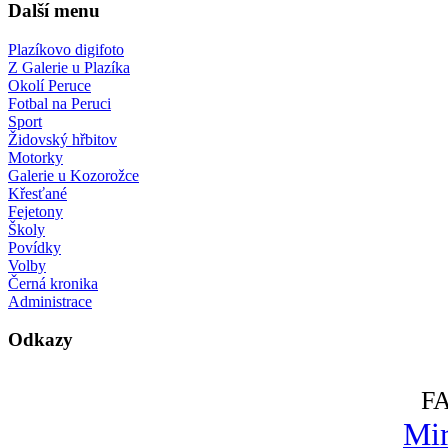
Další menu
Plazíkovo digifoto
Z Galerie u Plazíka
Okolí Peruce
Fotbal na Peruci
Sport
Židovský hřbitov
Motorky
Galerie u Kozorožce
Křesťané
Fejetony
Školy
Povídky
Volby
Černá kronika
Administrace
Odkazy
F
Mir