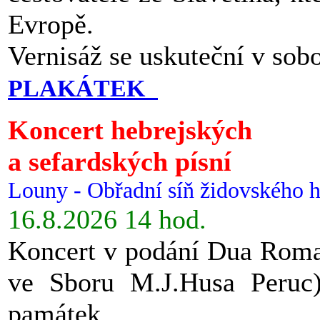
Evropě.
Vernisáž se uskuteční v sob
PLAKÁTEK
Koncert hebrejských
a sefardských písní
Louny - Obřadní síň židovského h
16.8.2026 14 hod.
Koncert v podání Dua Roman
ve Sboru M.J.Husa Peruc
památek.