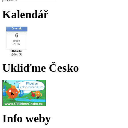
Kalendář
čtvrtek
6
srpen
2026
Oldřiška
týden 32
Ukliďme Česko
Info weby