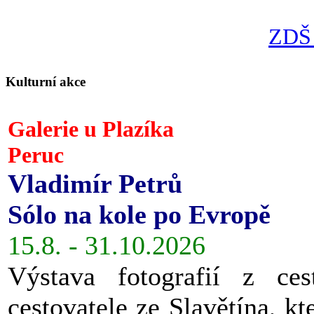
ZDŠ 
Kulturní akce
Galerie u Plazíka
Peruc
Vladimír Petrů
Sólo na kole po Evropě
15.8. - 31.10.2026
Výstava fotografií z ces
cestovatele ze Slavětína, kt