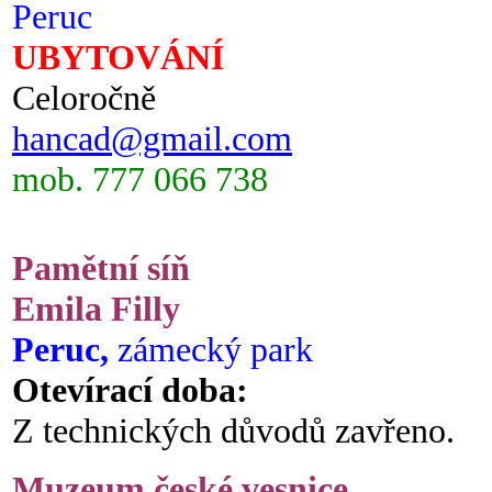
Peruc
UBYTOVÁNÍ
Celoročně
hancad@gmail.com
mob. 777 066 738
Pamětní síň
Emila Filly
Peruc,
zámecký park
Otevírací doba:
Z technických důvodů zavřeno.
Muzeum české vesnice