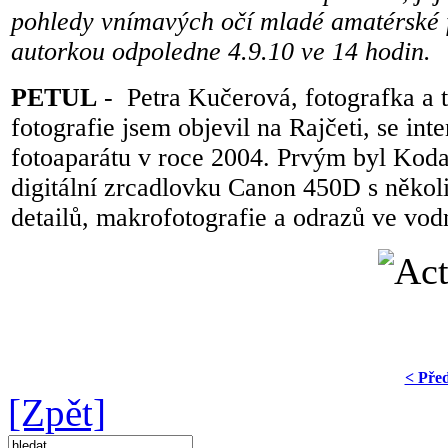
pohledy vnímavých očí mladé amatérské fot
autorkou odpoledne 4.9.10 ve 14 hodin.
PETUL
- Petra Kučerová, fotografka a 
fotografie jsem objevil na Rajčeti, se int
fotoaparátu v roce 2004. Prvým byl Kod
digitální zrcadlovku Canon 450D s někol
detailů, makrofotografie a odrazů ve vod
< Pře
[Zpět]