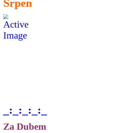
Srpen
_:_:_:_:_
Za Dubem