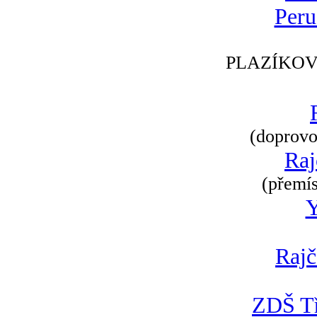
Peru
PLAZÍKOV
(doprovod
Raj
(přemís
Rajč
ZDŠ Tř