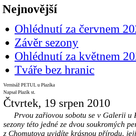
Nejnovější
Ohlédnutí za červnem 2
Závěr sezony
Ohlédnutí za květnem 2
Tváře bez hranic
Vernisáž PETUL u Plazíka
Napsal Plazík st.
Čtvrtek, 19 srpen 2010
Prvou zařiovou sobotu se v Galerii u Pl
sezony této jedné ze dvou soukromých per
z Chomutova uvidíte krásnou přírodu, její