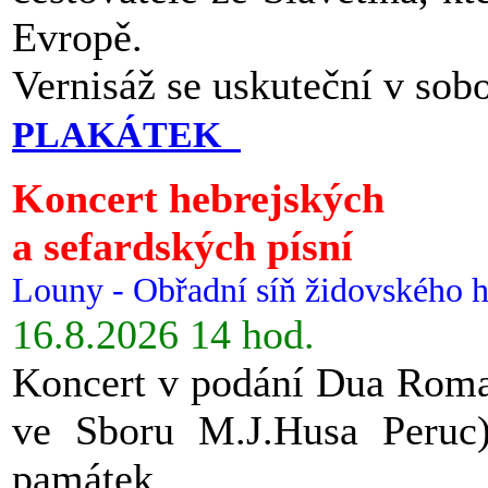
Evropě.
Vernisáž se uskuteční v sob
PLAKÁTEK
Koncert hebrejských
a sefardských písní
Louny - Obřadní síň židovského h
16.8.2026 14 hod.
Koncert v podání Dua Roman
ve Sboru M.J.Husa Peruc
památek.