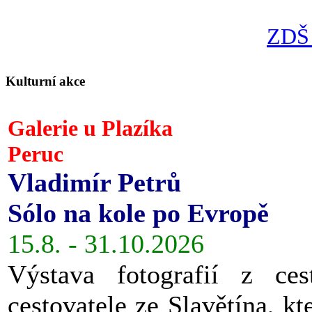
ZDŠ 
Kulturní akce
Galerie u Plazíka
Peruc
Vladimír Petrů
Sólo na kole po Evropě
15.8. - 31.10.2026
Výstava fotografií z ces
cestovatele ze Slavětína, kt