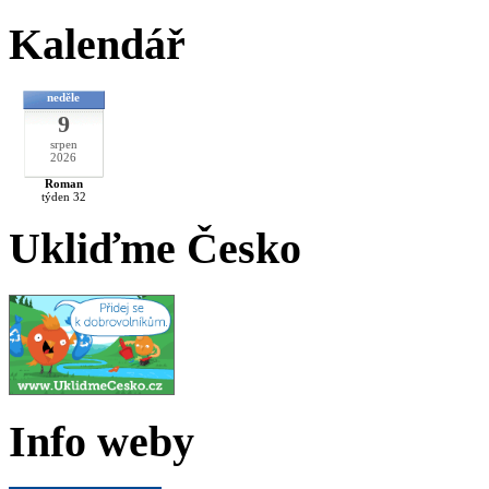
Kalendář
neděle
9
srpen
2026
Roman
týden 32
Ukliďme Česko
Info weby