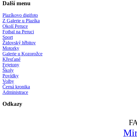
Další menu
Plazíkovo digifoto
Z Galerie u Plazíka
Okolí Peruce
Fotbal na Peruci
Sport
Židovský hřbitov
Motorky
Galerie u Kozorožce
Křesťané
Fejetony
Školy
Povídky
Volby
Černá kronika
Administrace
Odkazy
F
Mir