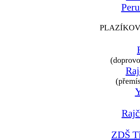
Peru
PLAZÍKOV
(doprovod
Raj
(přemís
Rajč
ZDŠ Tř