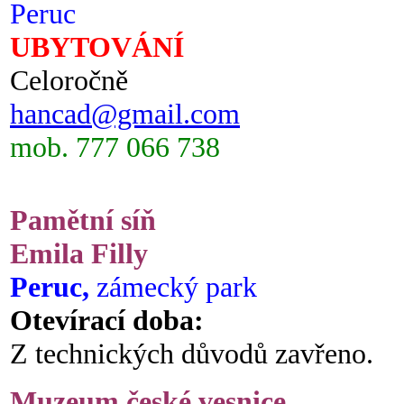
Peruc
UBYTOVÁNÍ
Celoročně
hancad@gmail.com
mob. 777 066 738
Pamětní síň
Emila Filly
Peruc,
zámecký park
Otevírací doba:
Z technických důvodů zavřeno.
Muzeum české vesnice