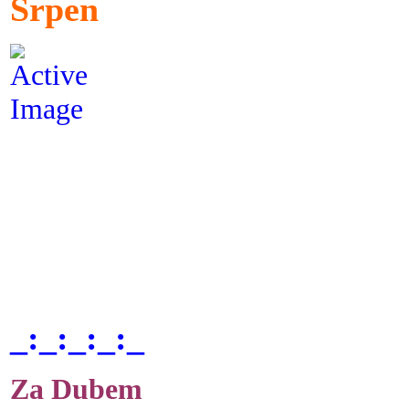
Srpen
_:_:_:_:_
Za Dubem