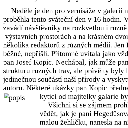
Neděle je den pro vernisáže v galerii na
proběhla tento sváteční den v 16 hodin.
zavádí návštěvníky na rozkvetlou i různě
výstavních prostorách a na krásném dvork
několika redaktorů z různých médií. Jen P
běžné, nepřišli. Přítomné uvítala jako vž
pan Josef Kopic. Nechápal, jak může pan
strukturu různých trav, ale právě ty byl
jedinečnou součástí naší přírody a vysky
autorů. Některé ukázky pan Kopic předne
kytici od majitelky galarie b
Všichni si se zájmem prohlí
vědět, jak je paní Hegedüsová
malou žehličku, nanesla na n