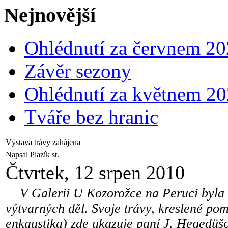
Nejnovější
Ohlédnutí za červnem 2
Závěr sezony
Ohlédnutí za květnem 2
Tváře bez hranic
Výstava trávy zahájena
Napsal Plazík st.
Čtvrtek, 12 srpen 2010
V Galerii U Kozorožce na Peruci byla v
výtvarných děl. Svoje trávy, kreslené pomo
enkaustika) zde ukazuje paní J. Hegedüš