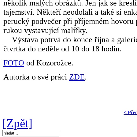
několik malých obrázků. Jen jak se kreslí
tajemství. Někteří neodolali a také si enk
perucký podvečer při příjemném hovoru p
rukou vystavující malířky.
Výstava potrvá do konce října a galeri
čtvrtka do neděle od 10 do 18 hodin.
FOTO
od Kozorožce.
Autorka o své práci
ZDE
.
< Pře
[Zpět]