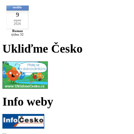
neděle
9
srpen
2026
Roman
týden 32
Ukliďme Česko
Info weby