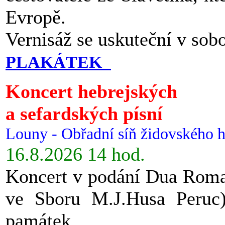
Evropě.
Vernisáž se uskuteční v sob
PLAKÁTEK
Koncert hebrejských
a sefardských písní
Louny - Obřadní síň židovského h
16.8.2026 14 hod.
Koncert v podání Dua Roman
ve Sboru M.J.Husa Peruc
památek.