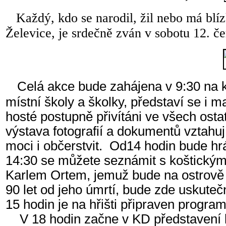
Každý, kdo se narodil, žil nebo má blíz
Želevice, je srdečně zván v sobotu 12. če
Celá akce bude zahájena v 9:30 na ko
místní školy a školky, představí se i 
hosté postupně přivítáni ve všech osta
výstava fotografií a dokumentů vztahu
moci i občerstvit. Od14 hodin bude hrá
14:30 se můžete seznámit s koštický
Karlem Ortem, jemuž bude na ostrově 
90 let od jeho úmrtí, bude zde uskuteč
15 hodin je na hřišti připraven program
V 18 hodin začne v KD představení ko