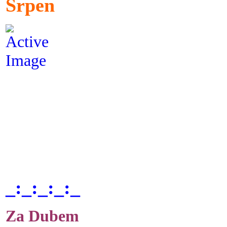
Srpen
_:_:_:_:_
Za Dubem