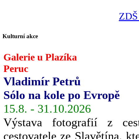
ZDŠ 
Kulturní akce
Galerie u Plazíka
Peruc
Vladimír Petrů
Sólo na kole po Evropě
15.8. - 31.10.2026
Výstava fotografií z ces
cestovatele ze Slavětína, kt