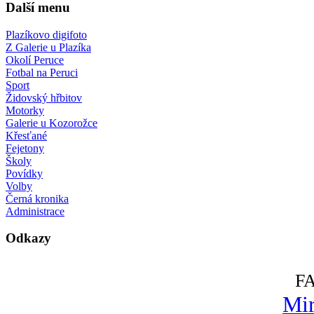
Další menu
Plazíkovo digifoto
Z Galerie u Plazíka
Okolí Peruce
Fotbal na Peruci
Sport
Židovský hřbitov
Motorky
Galerie u Kozorožce
Křesťané
Fejetony
Školy
Povídky
Volby
Černá kronika
Administrace
Odkazy
F
Mir