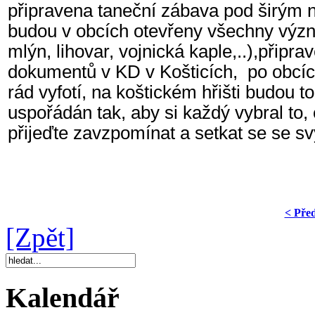
připravena taneční zábava pod širým
budou v obcích otevřeny všechny význ
mlýn, lihovar, vojnická kaple,..),připra
dokumentů v KD v Košticích, po obcíc
rád vyfotí, na koštickém hřišti budou t
uspořádán tak, aby si každý vybral to
přijeďte zavzpomínat a setkat se se sv
< Pře
[Zpět]
Kalendář