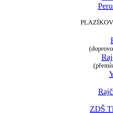
Peru
PLAZÍKOV
(doprovod
Raj
(přemís
Rajč
ZDŠ Tř