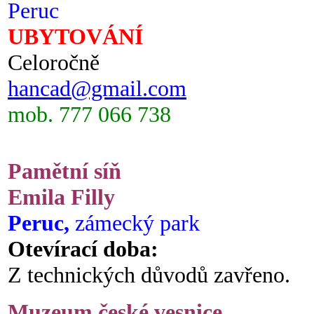
Peruc
UBYTOVÁNÍ
Celoročně
hancad@gmail.com
mob. 777 066 738
Pamětní síň
Emila Filly
Peruc,
zámecký park
Otevírací doba:
Z technických důvodů zavřeno.
Muzeum české vesnice