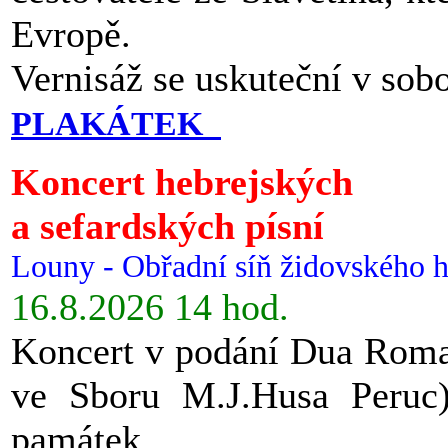
Evropě.
Vernisáž se uskuteční v sob
PLAKÁTEK
Koncert hebrejských
a sefardských písní
Louny - Obřadní síň židovského h
16.8.2026 14 hod.
Koncert v podání Dua Roman
ve Sboru M.J.Husa Peruc
památek.