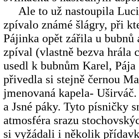
Ale to už nastoupila Lucie
zpívalo známé šlágry, při kt
Pájinka opět zářila u bubnů
zpíval (vlastně bezva hrála 
usedl k bubnům Karel, Pája 
přivedla si stejně černou Ma
jmenovaná kapela- Uširváč. 
a Jsné páky. Tyto písničky 
atmosféra srazu stochovskýc
si vyžádali i několik přída