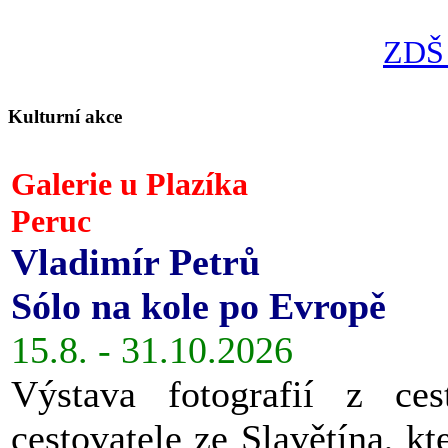
ZDŠ 
Kulturní akce
Galerie u Plazíka
Peruc
Vladimír Petrů
Sólo na kole po Evropě
15.8. - 31.10.2026
Výstava fotografií z ces
cestovatele ze Slavětína, kt