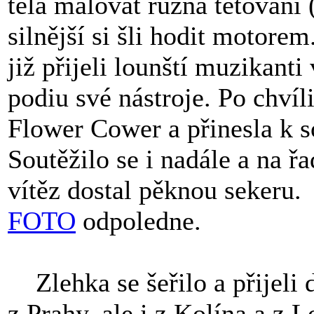
těla malovat různá tetování 
silnější si šli hodit motore
již přijeli lounští muzikanti
podiu své nástroje. Po chvíl
Flower Cower a přinesla k 
Soutěžilo se i nadále a na ř
vítěz dostal pěknou sekeru.
FOTO
odpoledne.
Zlehka se šeřilo a přijeli d
z Prahy, ale i z Kolína a z