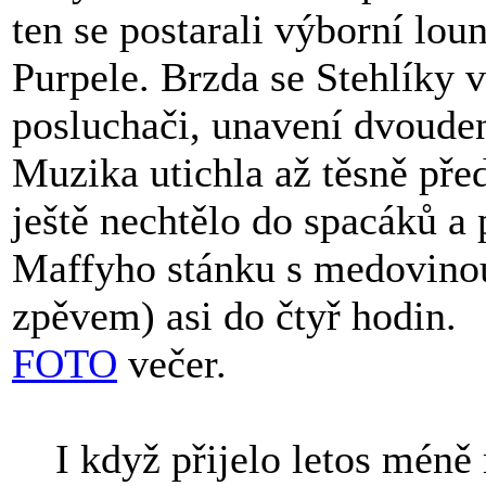
ten se postarali výborní lou
Purpele. Brzda se Stehlíky v
posluchači, unavení dvouden
Muzika utichla až těsně pře
ještě nechtělo do spacáků a p
Maffyho stánku s medovinou 
zpěvem) asi do čtyř hodin.
FOTO
večer.
I když přijelo letos méně m