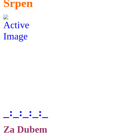
Srpen
_:_:_:_:_
Za Dubem