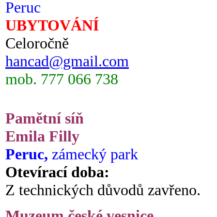
Peruc
UBYTOVÁNÍ
Celoročně
hancad@gmail.com
mob. 777 066 738
Pamětní síň
Emila Filly
Peruc,
zámecký park
Otevírací doba:
Z technických důvodů zavřeno.
Muzeum české vesnice