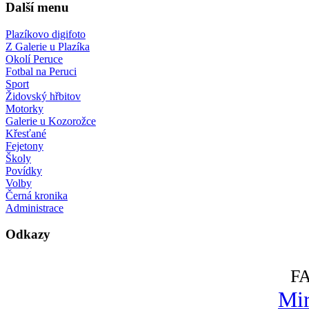
Další menu
Plazíkovo digifoto
Z Galerie u Plazíka
Okolí Peruce
Fotbal na Peruci
Sport
Židovský hřbitov
Motorky
Galerie u Kozorožce
Křesťané
Fejetony
Školy
Povídky
Volby
Černá kronika
Administrace
Odkazy
F
Mir