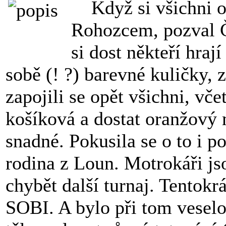
Když si všichni od
Rohozcem, pozval Č
si dost někteří hraj
sobě (! ?) barevné kuličky, z
zapojili se opět všichni, vče
košíková a dostat oranžový
snadné. Pokusila se o to i 
rodina z Loun. Motrokáři js
chybět další turnaj. Tentokrá
SOBI. A bylo při tom veselo