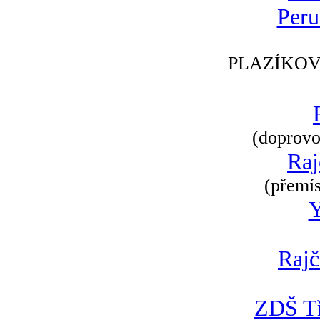
Peru
PLAZÍKOV
(doprovod
Raj
(přemís
Rajč
ZDŠ Tř