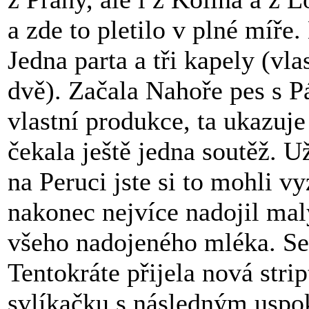
a zde to pletilo v plné míře.
Jedna parta a tři kapely (vla
dvě). Začala Nahoře pes s 
vlastní produkce, ta ukazuje
čekala ještě jedna soutěž. U
na Peruci jste si to mohli 
nakonec nejvíce nadojil ma
všeho nadojeného mléka. Sex
Tentokráte přijela nová str
svlíkačku s následným uspok