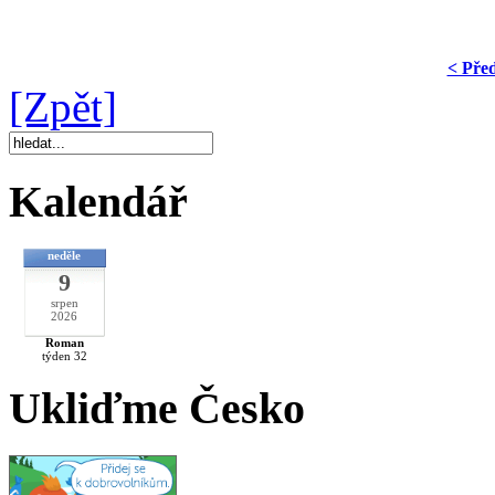
< Pře
[Zpět]
Kalendář
neděle
9
srpen
2026
Roman
týden 32
Ukliďme Česko