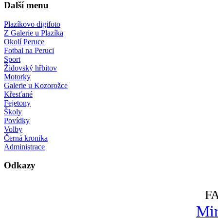
Další menu
Plazíkovo digifoto
Z Galerie u Plazíka
Okolí Peruce
Fotbal na Peruci
Sport
Židovský hřbitov
Motorky
Galerie u Kozorožce
Křesťané
Fejetony
Školy
Povídky
Volby
Černá kronika
Administrace
Odkazy
F
Mir