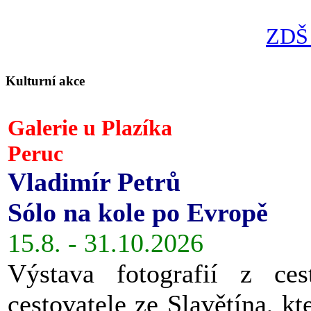
ZDŠ 
Kulturní akce
Galerie u Plazíka
Peruc
Vladimír Petrů
Sólo na kole po Evropě
15.8. - 31.10.2026
Výstava fotografií z ces
cestovatele ze Slavětína, kt