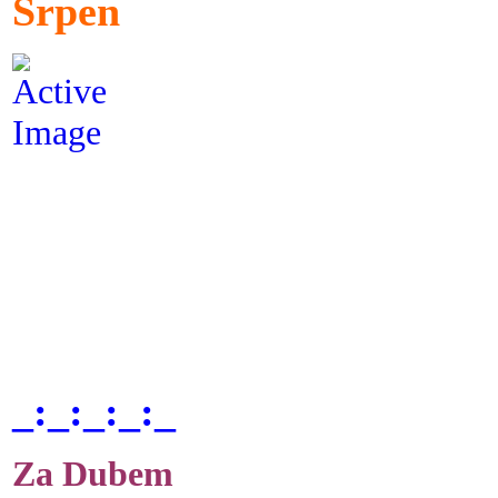
Srpen
_:_:_:_:_
Za Dubem