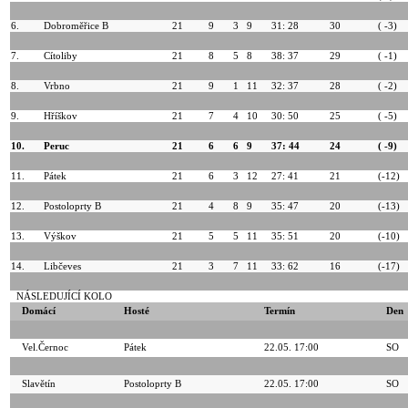
6.
Dobroměřice B
21
9
3
9
31: 28
30
( -3)
7.
Cítoliby
21
8
5
8
38: 37
29
( -1)
8.
Vrbno
21
9
1
11
32: 37
28
( -2)
9.
Hříškov
21
7
4
10
30: 50
25
( -5)
10.
Peruc
21
6
6
9
37: 44
24
( -9)
11.
Pátek
21
6
3
12
27: 41
21
(-12)
12.
Postoloprty B
21
4
8
9
35: 47
20
(-13)
13.
Výškov
21
5
5
11
35: 51
20
(-10)
14.
Libčeves
21
3
7
11
33: 62
16
(-17)
NÁSLEDUJÍCÍ KOLO
Domácí
Hosté
Termín
Den
Vel.Černoc
Pátek
22.05. 17:00
SO
Slavětín
Postoloprty B
22.05. 17:00
SO