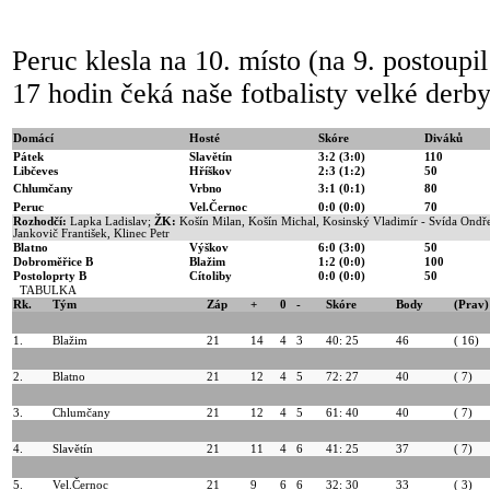
Peruc klesla na 10. místo (na 9. postoupil
17 hodin čeká naše fotbalisty velké derby
Domácí
Hosté
Skóre
Diváků
Pátek
Slavětín
3:2
(3:0)
110
Libčeves
Hříškov
2:3
(1:2)
50
Chlumčany
Vrbno
3:1
(0:1)
80
Peruc
Vel.Černoc
0:0
(0:0)
70
Rozhodčí:
Lapka Ladislav;
ŽK:
Košín Milan, Košín Michal, Kosinský Vladimír - Svída Ondře
Jankovič František, Klinec Petr
Blatno
Výškov
6:0
(3:0)
50
Dobroměřice B
Blažim
1:2
(0:0)
100
Postoloprty B
Cítoliby
0:0
(0:0)
50
TABULKA
Rk.
Tým
Záp
+
0
-
Skóre
Body
(Prav)
1.
Blažim
21
14
4
3
40: 25
46
( 16)
2.
Blatno
21
12
4
5
72: 27
40
( 7)
3.
Chlumčany
21
12
4
5
61: 40
40
( 7)
4.
Slavětín
21
11
4
6
41: 25
37
( 7)
5.
Vel.Černoc
21
9
6
6
32: 30
33
( 3)