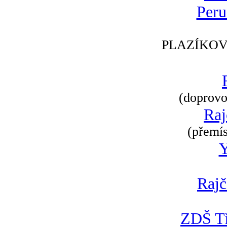
Peru
PLAZÍKOV
(doprovod
Raj
(přemís
Rajč
ZDŠ Tř