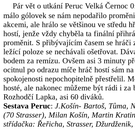
Pár vět o utkání Peruc Velká Černoc 0:
málo gólovek se nám nepodařilo proměnit.
akcemi, ale hrálo se většinou ve středu hř
hostí, jenže vždy chyběla ta finální přih
proměnit. S přibývajícím časem se hráči z
ležící poloze se nechávali ošetřovat. Dáv
bodem za remízu. Ovšem asi 3 minuty př
ocitnul po odrazu míče hráč hostí sám na
spokojenosti nepochopitelně přestřelil. M
hosté, ale nakonec můžeme být rádi i za 
Rozhodčí Lapka, asi 60 diváků.
Sestava Peruc
:
J.Košín- Bartoš, Tůma, N
(70 Strasser), Milan Košín, Martin Krati
střídačka: Řeřicha, Strasser, Džurdženik,