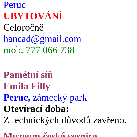
Peruc
UBYTOVÁNÍ
Celoročně
hancad@gmail.com
mob. 777 066 738
Pamětní síň
Emila Filly
Peruc,
zámecký park
Otevírací doba:
Z technických důvodů zavřeno.
Muzeum české vesnice