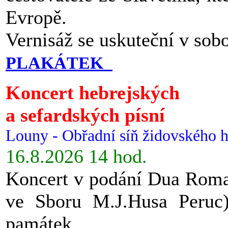
Evropě.
Vernisáž se uskuteční v sob
PLAKÁTEK
Koncert hebrejských
a sefardských písní
Louny - Obřadní síň židovského h
16.8.2026 14 hod.
Koncert v podání Dua Roman
ve Sboru M.J.Husa Peruc
památek.