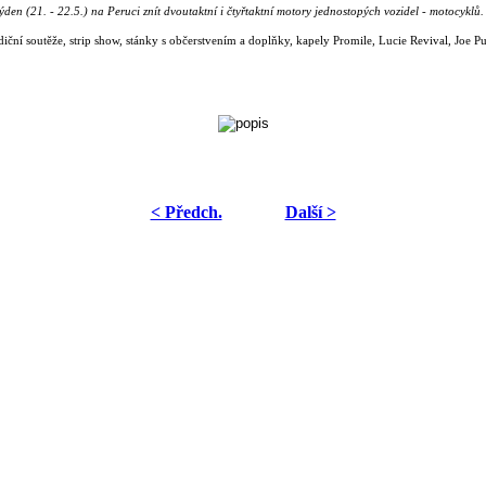
ýden (21. - 22.5.) na Peruci znít dvoutaktní i čtyřtaktní motory jednostopých vozidel - motocyk
adiční soutěže, strip show, stánky s občerstvením a doplňky, kapely Promile, Lucie Revival, Joe
< Předch.
Další >