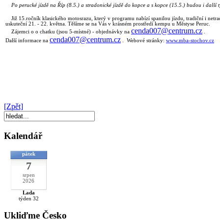
Po perucké jízdě na Říp (8.5.) a stradonické jízdě do kopce a s kopce (15.5.) budou i další t
Již 15.ročník klasického motosrazu, který v programu nabízí spanilou jízdu, tradiční i netr
uskuteční 21. - 22. května. Těšíme se na Vás v krásném prostředí kempu u Městyse Peruc.
cenda007@centrum.cz
Zájemci o o chatku (jsou 5-místné) - objednávky na
.
cenda007@centrum.cz
Další informace na
. Webové stránky:
www.mba-stochov.cz
[Zpět]
Kalendář
pátek
7
srpen
2026
Lada
týden 32
Ukliďme Česko