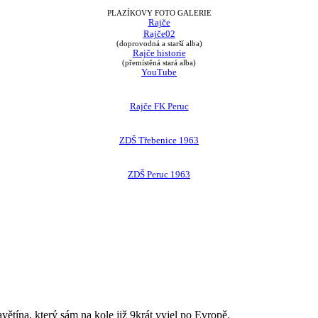
PLAZÍKOVY FOTO GALERIE
Rajče
Rajče02
(doprovodná a starší alba)
Rajče historie
(přemístěná stará alba)
YouTube
Rajče FK Peruc
ZDŠ Třebenice 1963
ZDŠ Peruc 1963
avětína, který sám na kole již 9krát vyjel po Evropě.