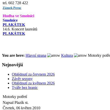
tel. 602 728 422
Zámek Peruc
Hudba ve Smolnici
Smolnice
PLAKÁTEK
14.6. Koncert laureátů
PLAKÁTEK
You are here:
Hlavní strana
Kultura
Motorky potře
Nejnovější
Ohlédnutí za červnem 2026
Závěr sezony
Ohlédnutí za květnem 2026
Tváře bez hranic
Motorky potřetí
Napsal Plazík st.
Čtvrtek, 06 květen 2010