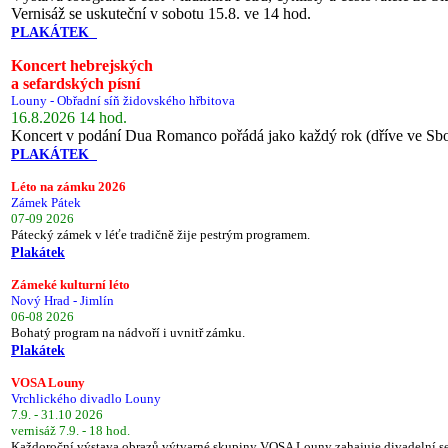
Vernisáž se uskuteční v sobotu 15.8. ve 14 hod.
PLAKÁTEK
Koncert hebrejských
a sefardských písní
Louny - Obřadní síň židovského hřbitova
16.8.2026 14 hod.
Koncert v podání Dua Romanco pořádá jako každý rok (dříve ve Sb
PLAKÁTEK
Léto na zámku 2026
Zámek Pátek
07-09 2026
Pátecký zámek v léťe tradičně žije pestrým programem.
Plakátek
Zámeké kulturní léto
Nový Hrad - Jimlín
06-08 2026
Bohatý program na nádvoří i uvnitř zámku.
Plakátek
VOSA Louny
Vrchlického divadlo Louny
7.9. - 31.10 2026
vernisáž 7.9. - 18 hod.
Každoroční výstava obrazů výtvarné skupiny VOSA Louny zahajuje divadelní s