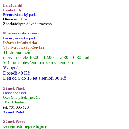
Pamětní síň
Emila Filly
Peruc,
zámecký park
Otevírací doba:
Z technických důvodů zavřeno.
Muzeum české vesnice
Peruc,
zámecký park
Informační středisko
Výstava obrazů J. Corvina
11. dubna - září
úterý - neděle 10.00 - 12.00 a 12.30- 16.30 hod.
V říjnu je otevřeno pouze o víkendech.
Vstupné:
Dospělí 40 Kč
Děti od 6 do 15 let a senioři 30 Kč
Zámek Pátek
Pátek nad Ohří
Otevřeno pátek - neděle
10 - 16 hodin
tel. 731 005 123
Zámek Pátek
Zámek Peruc
veřejnosti nepřístupný