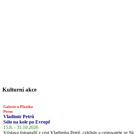
Kulturní akce
Galerie u Plazíka
Peruc
Vladimír Petrů
Sólo na kole po Evropě
15.8. - 31.10.2026
Výstava fotografií z cest Vladimíra Petrů, cyklisty a cestovatele ze Sl