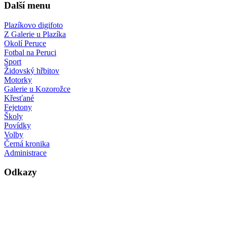
Další menu
Plazíkovo digifoto
Z Galerie u Plazíka
Okolí Peruce
Fotbal na Peruci
Sport
Židovský hřbitov
Motorky
Galerie u Kozorožce
Křesťané
Fejetony
Školy
Povídky
Volby
Černá kronika
Administrace
Odkazy