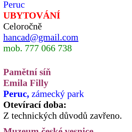
Peruc
UBYTOVÁNÍ
Celoročně
hancad@gmail.com
mob. 777 066 738
Pamětní síň
Emila Filly
Peruc,
zámecký park
Otevírací doba:
Z technických důvodů zavřeno.
Muzeum české vesnice