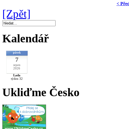
< Pře
[Zpět]
Kalendář
pátek
7
srpen
2026
Lada
týden 32
Ukliďme Česko