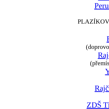
Peru
PLAZÍKOV
(doprovod
Raj
(přemís
Rajč
ZDŠ Tř