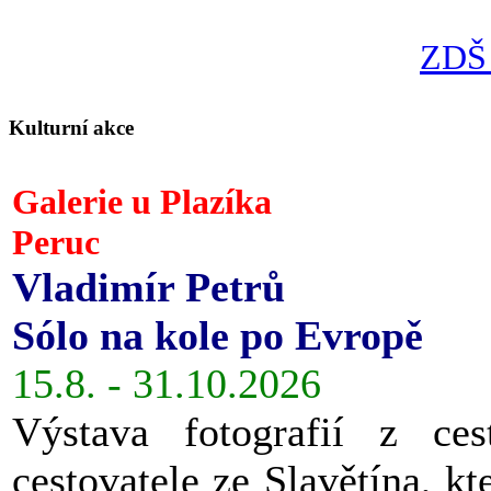
ZDŠ 
Kulturní akce
Galerie u Plazíka
Peruc
Vladimír Petrů
Sólo na kole po Evropě
15.8. - 31.10.2026
Výstava fotografií z ces
cestovatele ze Slavětína, kt