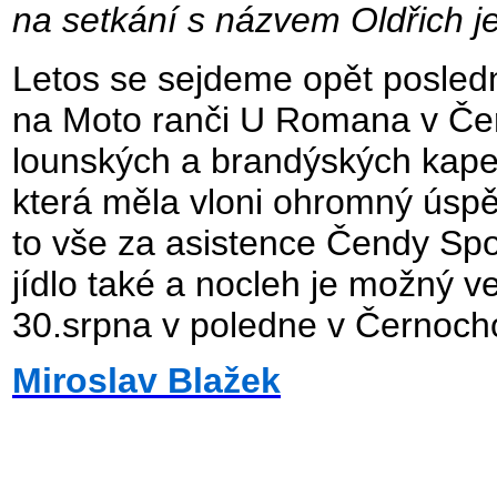
na setkání s názvem Oldřich 
Letos se sejdeme opět posledn
na Moto ranči U Romana v Čer
lounských a brandýských kapel,
která měla vloni ohromný úspě
to vše za asistence Čendy Sp
jídlo také a nocleh je možný v
30.srpna v poledne v Černocho
Miroslav Blažek