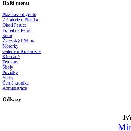
Další menu
Plazíkovo digifoto
Z Galerie u Plazíka
Okolí Peruce
Fotbal na Peruci
Sport
Židovský hřbitov
Motorky
Galerie u Kozorožce
Křesťané
Fejetony
Školy
Povídky
Volby
Černá kronika
Administrace
Odkazy
F
Mir