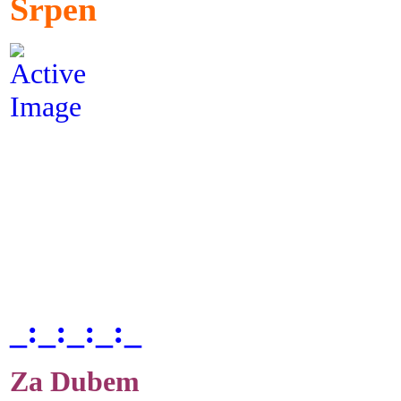
Srpen
_:_:_:_:_
Za Dubem