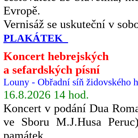
Evropě.
Vernisáž se uskuteční v sob
PLAKÁTEK
Koncert hebrejských
a sefardských písní
Louny - Obřadní síň židovského h
16.8.2026 14 hod.
Koncert v podání Dua Roman
ve Sboru M.J.Husa Peruc
památek.