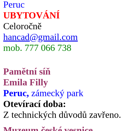
Peruc
UBYTOVÁNÍ
Celoročně
hancad@gmail.com
mob. 777 066 738
Pamětní síň
Emila Filly
Peruc,
zámecký park
Otevírací doba:
Z technických důvodů zavřeno.
Muzeum české vesnice