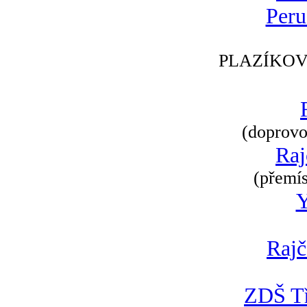
Peru
PLAZÍKOV
(doprovod
Raj
(přemís
Rajč
ZDŠ Tř