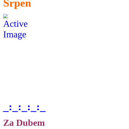
Srpen
_:_:_:_:_
Za Dubem