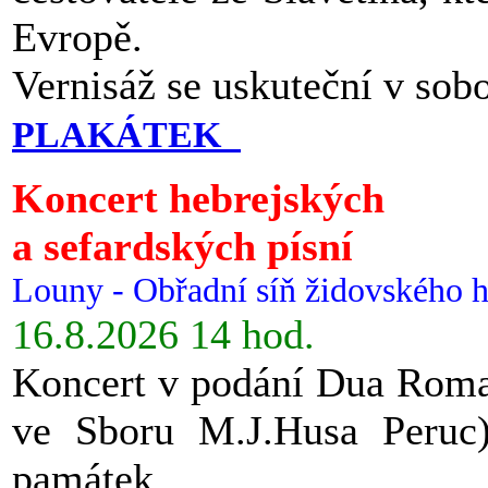
Evropě.
Vernisáž se uskuteční v sob
PLAKÁTEK
Koncert hebrejských
a sefardských písní
Louny - Obřadní síň židovského h
16.8.2026 14 hod.
Koncert v podání Dua Roman
ve Sboru M.J.Husa Peruc
památek.