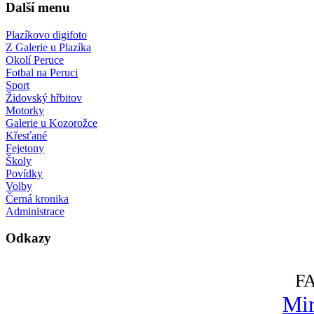
Další menu
Plazíkovo digifoto
Z Galerie u Plazíka
Okolí Peruce
Fotbal na Peruci
Sport
Židovský hřbitov
Motorky
Galerie u Kozorožce
Křesťané
Fejetony
Školy
Povídky
Volby
Černá kronika
Administrace
Odkazy
F
Mir