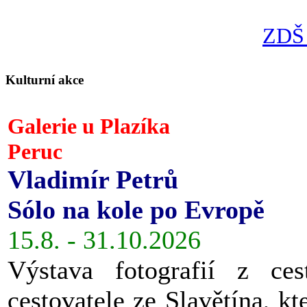
ZDŠ 
Kulturní akce
Galerie u Plazíka
Peruc
Vladimír Petrů
Sólo na kole po Evropě
15.8. - 31.10.2026
Výstava fotografií z ces
cestovatele ze Slavětína, kt