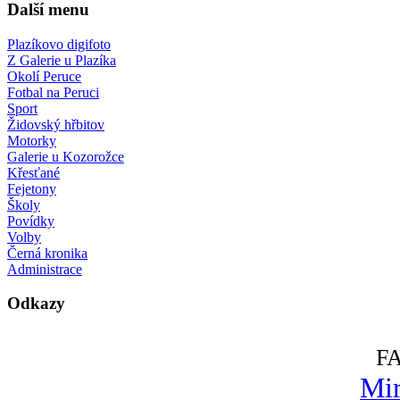
Další menu
Plazíkovo digifoto
Z Galerie u Plazíka
Okolí Peruce
Fotbal na Peruci
Sport
Židovský hřbitov
Motorky
Galerie u Kozorožce
Křesťané
Fejetony
Školy
Povídky
Volby
Černá kronika
Administrace
Odkazy
F
Mir