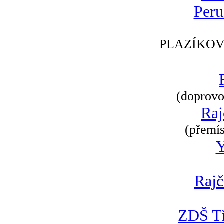
Peru
PLAZÍKOV
(doprovod
Raj
(přemís
Rajč
ZDŠ Tř