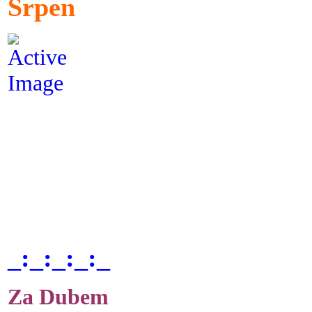
Srpen
_:_:_:_:_
Za Dubem