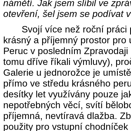
námětí. Jak jsem slíbil ve zpr
otevření, šel jsem se podívat v
Svojí více než roční práci pr
krásný a příjemný prostor pro
Peruc v posledním Zpravodaji u
tomu dříve říkali výmluvy), pr
Galerie u jednorožce je umíst
přímo ve středu krásného peru
desítky let využívány pouze jak
nepotřebných věcí, svítí bělob
příjemná, nevtíravá dlažba. Z
použity pro vstupní chodníček 