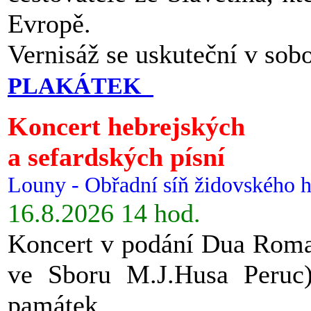
Evropě.
Vernisáž se uskuteční v sob
PLAKÁTEK
Koncert hebrejských
a sefardských písní
Louny - Obřadní síň židovského h
16.8.2026 14 hod.
Koncert v podání Dua Roman
ve Sboru M.J.Husa Peruc
památek.