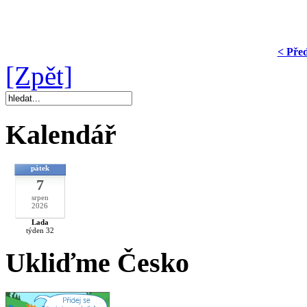
< Pře
[Zpět]
Kalendář
pátek
7
srpen
2026
Lada
týden 32
Ukliďme Česko