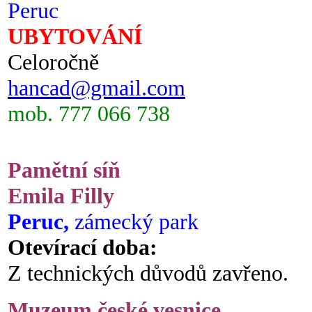
Peruc
UBYTOVÁNÍ
Celoročně
hancad@gmail.com
mob. 777 066 738
Pamětní síň
Emila Filly
Peruc,
zámecký park
Otevírací doba:
Z technických důvodů zavřeno.
Muzeum české vesnice