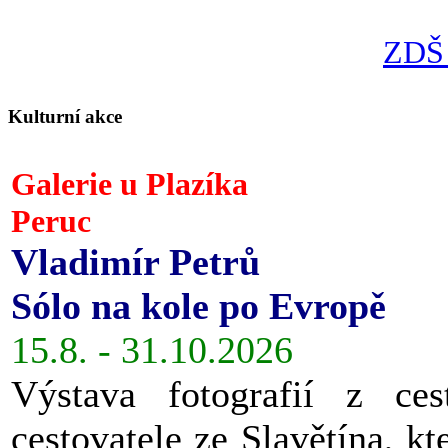
ZDŠ 
Kulturní akce
Galerie u Plazíka
Peruc
Vladimír Petrů
Sólo na kole po Evropě
15.8. - 31.10.2026
Výstava fotografií z ces
cestovatele ze Slavětína, kt