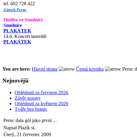
tel. 602 728 422
Zámek Peruc
Hudba ve Smolnici
Smolnice
PLAKÁTEK
14.6. Koncert laureátů
PLAKÁTEK
You are here:
Hlavní strana
Černá kronika
Peruc da
Nejnovější
Ohlédnutí za červnem 2026
Závěr sezony
Ohlédnutí za květnem 2026
Tváře bez hranic
Peruc dala gól jako první ...
Napsal Plazík st.
Úterý, 21 červenec 2009