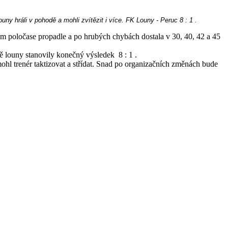
ny hráli v pohodě a mohli zvítězit i více. FK Louny - Peruc 8 : 1 .
rvém poločase propadle a po hrubých chybách dostala v 30, 40, 42 a 45
utě louny stanovily konečný výsledek 8 : 1 .
ohl trenér taktizovat a střídat. Snad po organizačních změnách bude