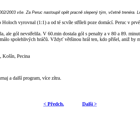
002/2003 vše. Za Peruc nastoupil opět pracně slepený tým, včetně trenéra. Lou
to Holoch vyrovnal (1:1) a od té scvíle stříleli poze domácí. Peruc v p
, ale gól nevstřelila. V 60.min dostala gól s penalty a v 80 a 89. min
álo spolehlivých hráčů. Vždyť většinou hrál ten, kdo přišel, aniž by m
, Košín, Pecina
rnaj a další program, více zítra.
< Předch.
Další >