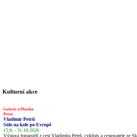
Kulturní akce
Galerie u Plazíka
Peruc
Vladimír Petrů
Sólo na kole po Evropě
15.8. - 31.10.2026
Výstava fotografií z cest Vladimíra Petrů, cyklisty a cestovatele ze Sl