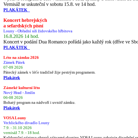
Vernisáž se uskuteční v sobotu 15.8. ve 14 hod.
PLAKÁTEK
Koncert hebrejských
a sefardských písní
Louny - Obřadní síň židovského hřbitova
16.8.2026 14 hod.
Koncert v podání Dua Romanco pořádá jako každý rok (dříve ve Sb
PLAKÁTEK
Léto na zámku 2026
Zámek Pátek
07-09 2026
Pátecký zámek v léťe tradičně žije pestrým programem.
Plakátek
Zámeké kulturní léto
Nový Hrad - Jimlín
06-08 2026
Bohatý program na nádvoří i uvnitř zámku.
Plakátek
VOSA Louny
Vrchlického divadlo Louny
7.9. - 31.10 2026
vernisáž 7.9. - 18 hod.
Každoroční výstava obrazů výtvarné skupiny VOSA Louny zahajuje divadelní s