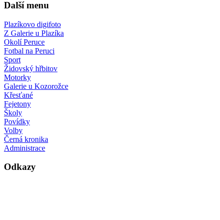
Další menu
Plazíkovo digifoto
Z Galerie u Plazíka
Okolí Peruce
Fotbal na Peruci
Sport
Židovský hřbitov
Motorky
Galerie u Kozorožce
Křesťané
Fejetony
Školy
Povídky
Volby
Černá kronika
Administrace
Odkazy