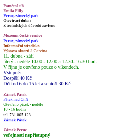
Pamětní síň
Emila Filly
Peruc,
zámecký park
Otevírací doba:
Z technických důvodů zavřeno.
Muzeum české vesnice
Peruc,
zámecký park
Informační středisko
Výstava obrazů J. Corvina
11. dubna - září
úterý - neděle 10.00 - 12.00 a 12.30- 16.30 hod.
V říjnu je otevřeno pouze o víkendech.
Vstupné:
Dospělí 40 Kč
Děti od 6 do 15 let a senioři 30 Kč
Zámek Pátek
Pátek nad Ohří
Otevřeno pátek - neděle
10 - 16 hodin
tel. 731 005 123
Zámek Pátek
Zámek Peruc
veřejnosti nepřístupný