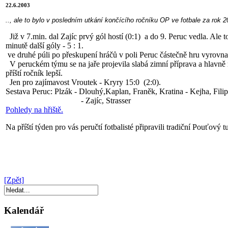
22.6.2003
.., ale to bylo v posledním utkání končícího ročníku OP ve fotbale za rok 2
Již v 7.min. dal Zajíc prvý gól hostí (0:1) a do 9. Peruc vedla. Ale 
minutě další góly - 5 : 1.
ve druhé púli po přeskupení hráčů v poli Peruc částečně hru vyrovnala
V peruckém týmu se na jaře projevila slabá zimní příprava a hlavně m
příští ročník lepší.
Jen pro zajímavost Vroutek - Kryry 15:0 (2:0).
Sestava Peruc: Plzák - Dlouhý,Kaplan, Franěk, Kratina - Kejha, Filip
- Zajíc, Strasser
Pohledy na hřiště.
Na příští týden pro vás peručtí fotbalisté připravili tradiční Pouťový tu
[Zpět]
Kalendář