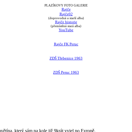
PLAZÍKOVY FOTO GALERIE
Rajče
Rajče02
(doprovodná a starší alba)
Rajče historie
(přemístěná stará alba)
YouTube
Rajče FK Peruc
ZDŠ Třebenice 1963
ZDŠ Peruc 1963
avětína, který sám na kole již 9krát vyjel po Evropě.