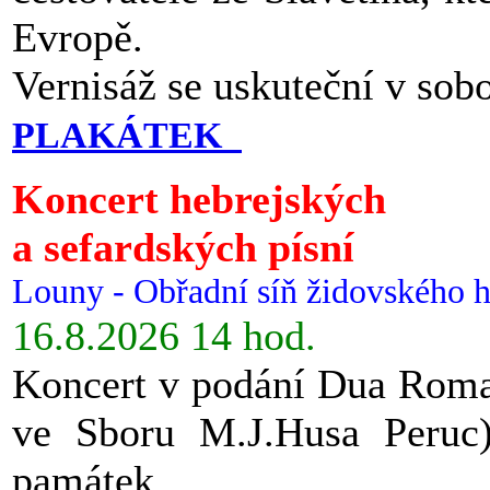
Evropě.
Vernisáž se uskuteční v sob
PLAKÁTEK
Koncert hebrejských
a sefardských písní
Louny - Obřadní síň židovského h
16.8.2026 14 hod.
Koncert v podání Dua Roman
ve Sboru M.J.Husa Peruc
památek.