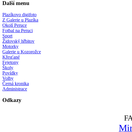
Další menu
Plazíkovo digifoto
Z Galerie u Plazíka
Okolí Peruce
Fotbal na Peruci
Sport
Židovský hřbitov
Motorky
Galerie u Kozorožce
Křesťané
Fejetony
Školy
Povídky
Volby
Černá kronika
Administrace
Odkazy
F
Mir