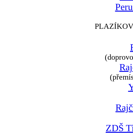
Peru
PLAZÍKOV
(doprovod
Raj
(přemís
Rajč
ZDŠ Tř