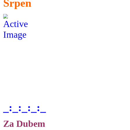
Srpen
_:_:_:_:_
Za Dubem