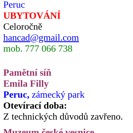
Peruc
UBYTOVÁNÍ
Celoročně
hancad@gmail.com
mob. 777 066 738
Pamětní síň
Emila Filly
Peruc,
zámecký park
Otevírací doba:
Z technických důvodů zavřeno.
Muzeum české vesnice