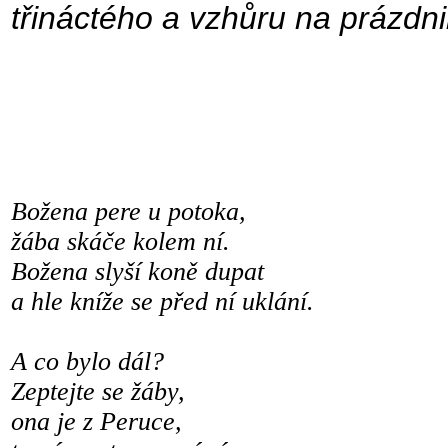
třináctého a vzhůru na prázdni
Božena pere u potoka, 
žába skáče kolem ní. b
Božena slyší koně dupa
a hle kníže se před ní u
vůbec se
A co bylo dál?
Zeptejte s
ona je z Peru