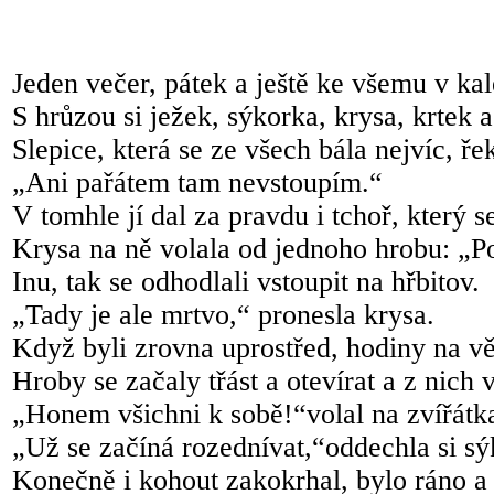
Jeden večer, pátek a ještě ke všemu v kal
S hrůzou si ježek, sýkorka, krysa, krtek a
Slepice, která se ze všech bála nejvíc, ře
„Ani pařátem tam nevstoupím.“
V tomhle jí dal za pravdu i tchoř, který s
Krysa na ně volala od jednoho hrobu: „P
Inu, tak se odhodlali vstoupit na hřbitov.
„Tady je ale mrtvo,“ pronesla krysa.
Když byli zrovna uprostřed, hodiny na vě
Hroby se začaly třást a otevírat a z nich
„Honem všichni k sobě!“volal na zvířátka 
„Už se začíná rozednívat,“oddechla si sý
Konečně i kohout zakokrhal, bylo ráno a 