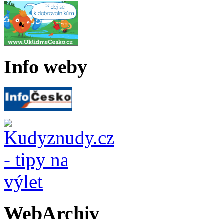
Info weby
WebArchiv