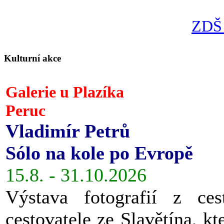
ZDŠ 
Kulturní akce
Galerie u Plazíka
Peruc
Vladimír Petrů
Sólo na kole po Evropě
15.8. - 31.10.2026
Výstava fotografií z ces
cestovatele ze Slavětína, kt