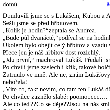
domů.
M.
Domluvili jsme se s Lukášem, Kubou a A
Sešli jsme se před hřbitovem.
„Kolik je hodin?“zeptala se Andrea.
„Bude půl dvanácté,“podíval se na hodi
Úkolem bylo obejít celý hřbitov a vzadu v
Přece jen je náš hřbitov dost rozlehlý.
„Jdu první,“ machroval Lukáš. Předali js
Po chvíli jsme zaslechli křik, takové holči
Zatrnulo ve mně. Ale ne, znám Lukášovy 
nehořela!
„Víte co, fakt nevim, co tam ten Lukáš dě
Po chvilce zaznělo slabé: poomooccc….
Ale co teď??Co se děje??Jsou na nás sm