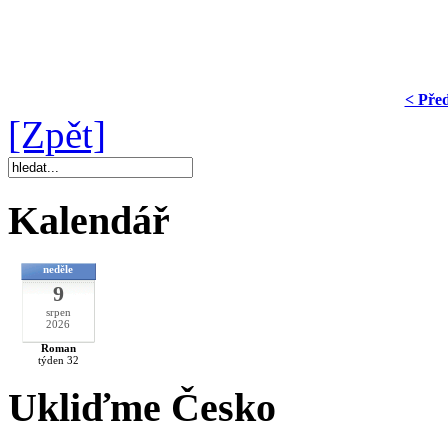
< Pře
[Zpět]
Kalendář
neděle
9
srpen
2026
Roman
týden 32
Ukliďme Česko