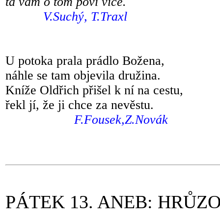
ta vám o tom poví více.
V.Suchý, T.Traxl
U potoka prala prádlo Bož
náhle se tam objevila druž
Kníže Oldřich přišel k ní na 
řekl jí, že ji chce za nev
F.Fousek,Z.Novák
až 
PÁTEK 13. ANEB: HRŮZ