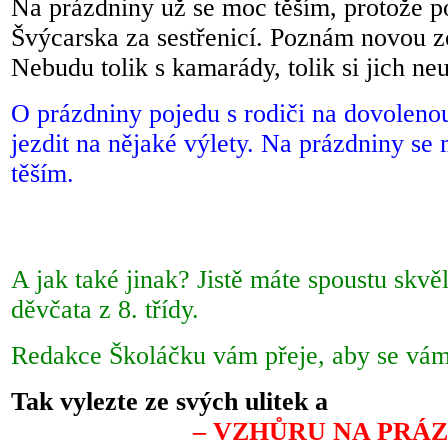
Na prázdniny už se moc těším, protože po
Švýcarska za sestřenicí. Poznám novou ze
Nebudu tolik s kamarády, tolik 
O prázdniny pojedu s rodiči na dovoleno
jezdit na nějaké výlety. Na prázdniny se
těš
A jak také jinak? Jistě máte spoustu skv
děvčata z 8. třídy.
Redakce Školáčku vám přeje, aby se vám
Tak vylezte ze svých ulitek a
– VZHŮRU NA PRÁZ