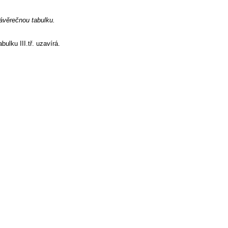
závěrečnou tabulku.
ulku III.tř. uzavírá.