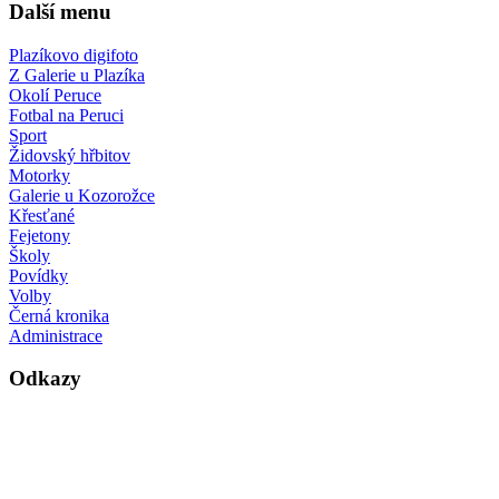
Další menu
Plazíkovo digifoto
Z Galerie u Plazíka
Okolí Peruce
Fotbal na Peruci
Sport
Židovský hřbitov
Motorky
Galerie u Kozorožce
Křesťané
Fejetony
Školy
Povídky
Volby
Černá kronika
Administrace
Odkazy