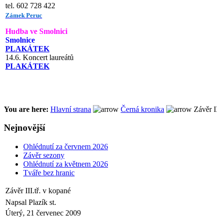
tel. 602 728 422
Zámek Peruc
Hudba ve Smolnici
Smolnice
PLAKÁTEK
14.6. Koncert laureátů
PLAKÁTEK
You are here:
Hlavní strana
Černá kronika
Závěr II
Nejnovější
Ohlédnutí za červnem 2026
Závěr sezony
Ohlédnutí za květnem 2026
Tváře bez hranic
Závěr III.tř. v kopané
Napsal Plazík st.
Úterý, 21 červenec 2009