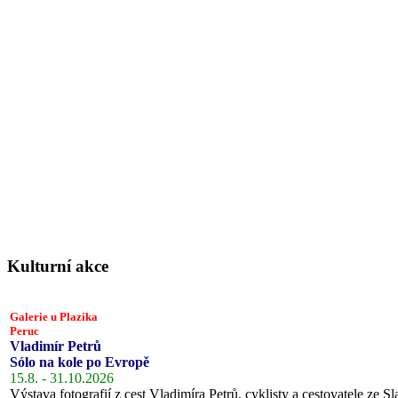
Kulturní akce
Galerie u Plazíka
Peruc
Vladimír Petrů
Sólo na kole po Evropě
15.8. - 31.10.2026
Výstava fotografií z cest Vladimíra Petrů, cyklisty a cestovatele ze Sl