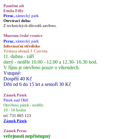
Pamětní síň
Emila Filly
Peruc,
zámecký park
Otevírací doba:
Z technických důvodů zavřeno.
Muzeum české vesnice
Peruc,
zámecký park
Informační středisko
Výstava obrazů J. Corvina
11. dubna - září
úterý - neděle 10.00 - 12.00 a 12.30- 16.30 hod.
V říjnu je otevřeno pouze o víkendech.
Vstupné:
Dospělí 40 Kč
Děti od 6 do 15 let a senioři 30 Kč
Zámek Pátek
Pátek nad Ohří
Otevřeno pátek - neděle
10 - 16 hodin
tel. 731 005 123
Zámek Pátek
Zámek Peruc
veřejnosti nepřístupný