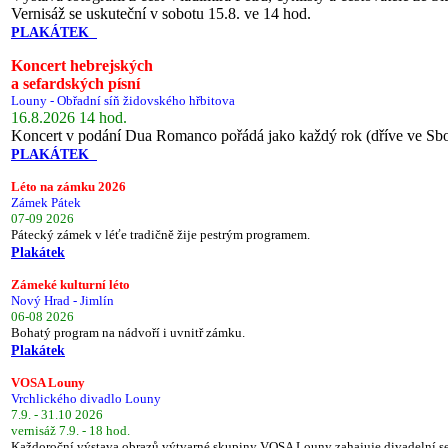
Vernisáž se uskuteční v sobotu 15.8. ve 14 hod.
PLAKÁTEK
Koncert hebrejských
a sefardských písní
Louny - Obřadní síň židovského hřbitova
16.8.2026 14 hod.
Koncert v podání Dua Romanco pořádá jako každý rok (dříve ve Sb
PLAKÁTEK
Léto na zámku 2026
Zámek Pátek
07-09 2026
Pátecký zámek v léťe tradičně žije pestrým programem.
Plakátek
Zámeké kulturní léto
Nový Hrad - Jimlín
06-08 2026
Bohatý program na nádvoří i uvnitř zámku.
Plakátek
VOSA Louny
Vrchlického divadlo Louny
7.9. - 31.10 2026
vernisáž 7.9. - 18 hod.
Každoroční výstava obrazů výtvarné skupiny VOSA Louny zahajuje divadelní s