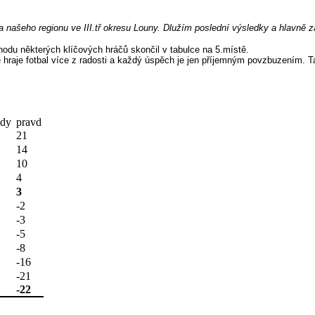
va našeho regionu ve III.tř okresu Louny. Dlužím poslední výsledky a hlavně 
du některých klíčových hráčů skončil v tabulce na 5.místě.
hraje fotbal více z radosti a každý úspěch je jen příjemným povzbuzením. Tab
dy
pravd
21
14
10
4
3
-2
-3
-5
-8
-16
-21
-22