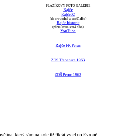
PLAZÍKOVY FOTO GALERIE
Rajče
Rajče02
(doprovodná a starší alba)
Rajče historie
(přemístěná stará alba)
YouTube
Rajče FK Peruc
ZDŠ Třebenice 1963
ZDŠ Peruc 1963
avětína, který sám na kole již 9krát vyjel po Evropě.