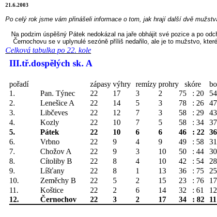
21.6.2003
Po celý rok jsme vám přinášeli informace o tom, jak hrají další dvě mužst
Na podzim úspěšný Pátek nedokázal na jaře obhájit své pozice a po odcho
Černochovu se v uplynulé sezóně příliš nedařilo, ale je to mužstvo, které 
Celková tabulka po 22. kole
III.tř.dospělých sk. A
pořadí
zápasy
výhry
remízy
prohry
skóre
bo
1.
Pan. Týnec
22
17
3
2
75
: 20
54
2.
Lenešice A
22
14
5
3
78
: 26
47
3.
Libčeves
22
12
7
3
58
: 29
43
4.
Kozly
22
10
7
5
58
: 34
37
5.
Pátek
22
10
6
6
46
: 22
36
6.
Vrbno
22
9
4
9
49
: 58
31
7.
Chožov A
22
9
3
10
50
: 44
30
8.
Cítoliby B
22
8
4
10
42
: 54
28
9.
Líšťany
22
8
1
13
36
: 75
25
10.
Zeměchy B
22
5
2
15
23
: 76
17
11.
Koštice
22
2
6
14
32
: 61
12
12.
Černochov
22
3
2
17
34
: 82
11