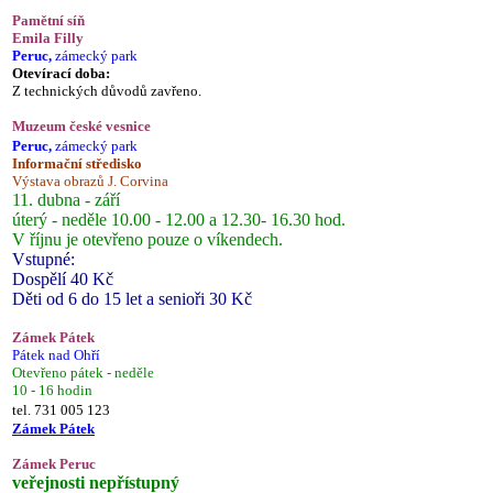
Pamětní síň
Emila Filly
Peruc,
zámecký park
Otevírací doba:
Z technických důvodů zavřeno.
Muzeum české vesnice
Peruc,
zámecký park
Informační středisko
Výstava obrazů J. Corvina
11. dubna - září
úterý - neděle 10.00 - 12.00 a 12.30- 16.30 hod.
V říjnu je otevřeno pouze o víkendech.
Vstupné:
Dospělí 40 Kč
Děti od 6 do 15 let a senioři 30 Kč
Zámek Pátek
Pátek nad Ohří
Otevřeno pátek - neděle
10 - 16 hodin
tel. 731 005 123
Zámek Pátek
Zámek Peruc
veřejnosti nepřístupný