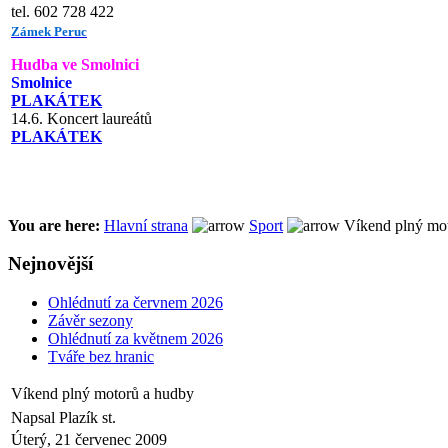
tel. 602 728 422
Zámek Peruc
Hudba ve Smolnici
Smolnice
PLAKÁTEK
14.6. Koncert laureátů
PLAKÁTEK
You are here:
Hlavní strana
Sport
Víkend plný mot
Nejnovější
Ohlédnutí za červnem 2026
Závěr sezony
Ohlédnutí za květnem 2026
Tváře bez hranic
Víkend plný motorů a hudby
Napsal Plazík st.
Úterý, 21 červenec 2009