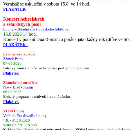
Vernisáž se uskuteční v sobotu 15.8. ve 14 hod.
PLAKÁTEK
Koncert hebrejských
a sefardských písní
Louny - Obřadní síň židovského hřbitova
16.8.2026 14 hod.
Koncert v podání Dua Romanco pořádá jako každý rok (dříve ve Sb
PLAKÁTEK
Léto na zámku 2026
Zámek Pátek
07-09 2026
Pátecký zámek v léťe tradičně žije pestrým programem.
Plakátek
Zámeké kulturní léto
Nový Hrad - Jimlín
06-08 2026
Bohatý program na nádvoří i uvnitř zámku.
Plakátek
VOSA Louny
Vrchlického divadlo Louny
7.9. - 31.10 2026
vernisáž 7.9. - 18 hod.
Každoroční výstava obrazů výtvarné skupiny VOSA Louny zahajuje divadelní s