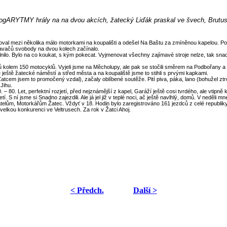
LogARYTMY hrály na na dvou akcích, žatecký Liďák praskal ve švech, Brutus 
al mezi několika málo motorkami na koupališti a odešel Na Baštu za zmíněnou kapelou. Poz
vačů svobody na dvou kolech začínalo.
lnilo. Bylo na co koukat, s kým pokecat. Vyjmenovat všechny zajímavé stroje nelze, tak snad j
 kolem 150 motocyklů. Vyjeli jsme na Měcholupy, ale pak se stočili směrem na Podbořany a 
ještě žatecké náměstí a střed města a na koupaliště jsme to stihli s
prvými kapkami.
cem jsem to promočený vzdal), začaly oblíbené soutěže. Pití piva, páka, lano (bohužel ztro
Jihu.
. Let, perfektní rozjetí, před nejznámější z kapel, Garáží ještě cosi tvrdého, ale vtipně k
 ní jsme si Snadno zajezdili. Ale já jel již v teplé noci, ač ještě navlhlý, domů. V
neděli mn
elům, Motorkářům Žatec. Vždyť v 18. Hodin bylo zaregistrováno 161 jezdců z celé republiky,
velkou konkurenci ve Veltrusech. Za rok v Žatci
Ahoj.
< Předch.
Další >