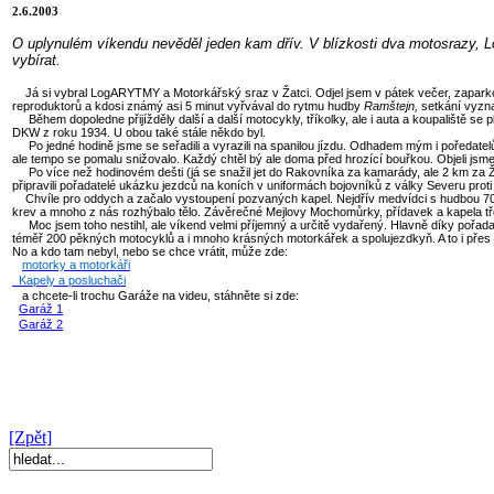
2.6.2003
O uplynulém víkendu nevěděl jeden kam dřív. V blízkosti dva motosrazy, 
vybírat.
Já si vybral LogARYTMY a Motorkářský sraz v Žatci. Odjel jsem v pátek večer, zaparkov
reproduktorů a kdosi známý asi 5 minut vyřvával do rytmu hudby
Ramštejn,
setkání
vyzna
Během dopoledne přijížděly další a další motocykly, tříkolky, ale i auta a koupaliště se p
DKW z roku
1934. U obou také stále někdo byl.
Po jedné hodině jsme se seřadili a vyrazili na spanilou jízdu. Odhadem mým i poředatelů
ale tempo se pomalu snižovalo. Každý chtěl bý ale doma před hrozící bouřkou. Objeli jsme 
Po více než hodinovém dešti (já se snažil jet do Rakovníka za kamarády, ale 2 km za Žat
připravili pořadatelé ukázku jezdců na koních v uniformách bojovníků z
války Severu proti 
Chvíle pro oddych a začalo vystoupení pozvaných kapel. Nejdřív medvídci s hudbou 70. – 80
krev a mnoho z nás rozhýbalo tělo. Závěrečné Mejlovy Mochomůrky, přídavek a kapela třetí. S
Moc jsem toho nestihl, ale víkend velmi příjemný a určitě vydařený. Hlavně díky pořadat
téměř 200 pěkných motocyklů a i mnoho krásných motorkářek a spolujezdkyň. A to i přes 
No a kdo tam nebyl, nebo se chce vrátit, m
ůže zde:
motorky a motorkáři
Kapely a posluchači
a chcete-li trochu
Garáže na videu, stáhněte si zde
:
Garáž 1
Garáž 2
[Zpět]