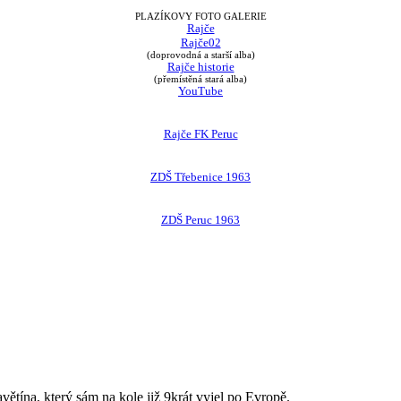
PLAZÍKOVY FOTO GALERIE
Rajče
Rajče02
(doprovodná a starší alba)
Rajče historie
(přemístěná stará alba)
YouTube
Rajče FK Peruc
ZDŠ Třebenice 1963
ZDŠ Peruc 1963
avětína, který sám na kole již 9krát vyjel po Evropě.