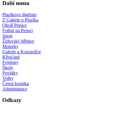
Další menu
Plazíkovo digifoto
Z Galerie u Plazíka
Okolí Peruce
Fotbal na Peruci
Sport
Židovský hřbitov
Motorky
Galerie u Kozorožce
Křesťané
Fejetony
Školy
Povídky
Volby
Černá kronika
Administrace
Odkazy