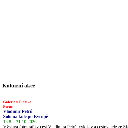
Kulturní akce
Galerie u Plazíka
Peruc
Vladimír Petrů
Sólo na kole po Evropě
15.8. - 31.10.2026
Výstava fotografií z cest Vladimíra Petrů, cyklisty a cestovatele ze Sl