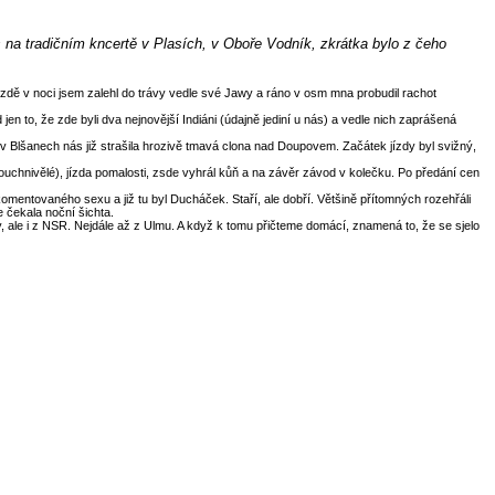
na tradičním kncertě v Plasích, v Oboře Vodník, zkrátka bylo z čeho
dě v noci jsem zalehl do trávy vedle své Jawy a ráno v osm mna probudil rachot
en to, že zde byli dva nejnovější Indiáni (údajně jediní u nás) a vedle nich zaprášená
v Blšanech nás již strašila hrozivě tmavá clona nad Doupovem. Začátek jízdy byl svižný,
uchnivělé), jízda pomalosti, zsde vyhrál kůň a na závěr závod v kolečku. Po předání cen
omentovaného sexu a již tu byl Ducháček. Staří, ale dobří. Většině přítomných rozehřáli
e čekala noční šichta.
 ale i z NSR. Nejdále až z Ulmu. A když k tomu přičteme domácí, znamená to, že se sjelo