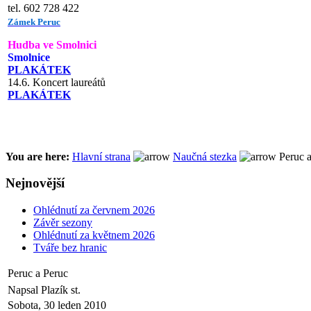
tel. 602 728 422
Zámek Peruc
Hudba ve Smolnici
Smolnice
PLAKÁTEK
14.6. Koncert laureátů
PLAKÁTEK
You are here:
Hlavní strana
Naučná stezka
Peruc a
Nejnovější
Ohlédnutí za červnem 2026
Závěr sezony
Ohlédnutí za květnem 2026
Tváře bez hranic
Peruc a Peruc
Napsal Plazík st.
Sobota, 30 leden 2010