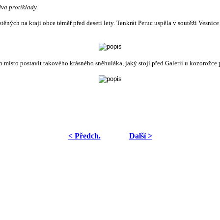
va protiklady.
ěných na kraji obce téměř před deseti lety. Tenkrát Peruc uspěla v soutěži Vesnice 
ch místo postavit takového krásného sněhuláka, jaký stojí před Galerii u kozorožc
< Předch.
Další >