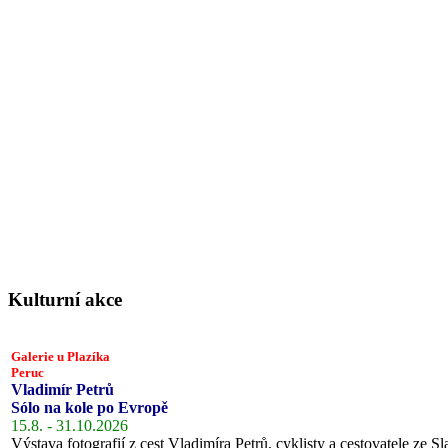
Kulturní akce
Galerie u Plazíka
Peruc
Vladimír Petrů
Sólo na kole po Evropě
15.8. - 31.10.2026
Výstava fotografií z cest Vladimíra Petrů, cyklisty a cestovatele ze Sl