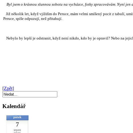
Byl jsem o krásnou slunnou sobotu na vycházce, fotky zpracovávám. Nyní jen d
Již několik let, když vjíždím do Peruce, mám velmi smíšený pocit z tabulí, umíst
Peruce, spíše odpuzují, než přitahují.
Nebylo by lepší je odstranit, když není nikdo, kdo by je opravil? Nebo na jeji
[Zpět]
Kalendář
pátek
7
srpen