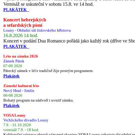
Vernisáž se uskuteční v sobotu 15.8. ve 14 hod.
PLAKÁTEK
Koncert hebrejských
a sefardských písní
Louny - Obřadní síň židovského hřbitova
16.8.2026 14 hod.
Koncert v podání Dua Romanco pořádá jako každý rok (dříve ve Sb
PLAKÁTEK
Léto na zámku 2026
Zámek Pátek
07-09 2026
Pátecký zámek v léťe tradičně žije pestrým programem.
Plakátek
Zámeké kulturní léto
Nový Hrad - Jimlín
06-08 2026
Bohatý program na nádvoří i uvnitř zámku.
Plakátek
VOSA Louny
Vrchlického divadlo Louny
7.9. - 31.10 2026
vernisáž 7.9. - 18 hod.
Každoroční výstava obrazů výtvarné skupiny VOSA Louny zahajuje divadelní s