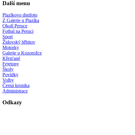
Další menu
Plazíkovo digifoto
Z Galerie u Plazíka
Okolí Peruce
Fotbal na Peruci
Sport
Židovský hřbitov
Motorky
Galerie u Kozorožce
Křesťané
Fejetony
Školy
Povídky
Volby
Černá kronika
Administrace
Odkazy