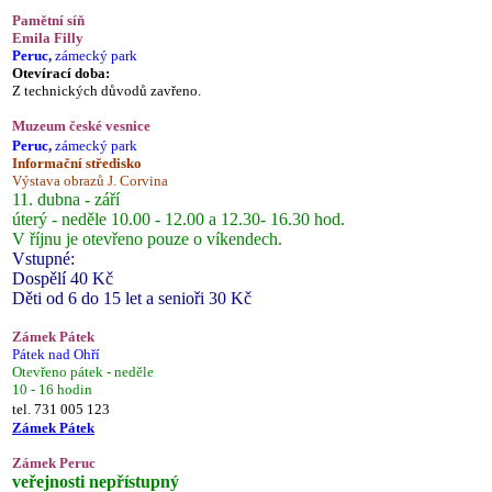
Pamětní síň
Emila Filly
Peruc,
zámecký park
Otevírací doba:
Z technických důvodů zavřeno.
Muzeum české vesnice
Peruc,
zámecký park
Informační středisko
Výstava obrazů J. Corvina
11. dubna - září
úterý - neděle 10.00 - 12.00 a 12.30- 16.30 hod.
V říjnu je otevřeno pouze o víkendech.
Vstupné:
Dospělí 40 Kč
Děti od 6 do 15 let a senioři 30 Kč
Zámek Pátek
Pátek nad Ohří
Otevřeno pátek - neděle
10 - 16 hodin
tel. 731 005 123
Zámek Pátek
Zámek Peruc
veřejnosti nepřístupný