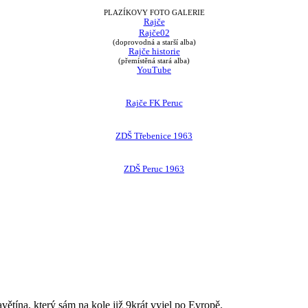
PLAZÍKOVY FOTO GALERIE
Rajče
Rajče02
(doprovodná a starší alba)
Rajče historie
(přemístěná stará alba)
YouTube
Rajče FK Peruc
ZDŠ Třebenice 1963
ZDŠ Peruc 1963
avětína, který sám na kole již 9krát vyjel po Evropě.