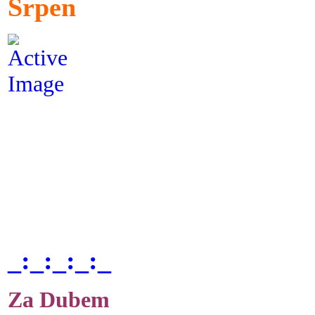
Srpen
_:_:_:_:_
Za Dubem