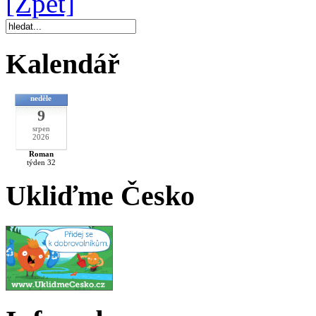
[Zpět]
Kalendář
neděle
9
srpen
2026
Roman
týden 32
Ukliďme Česko