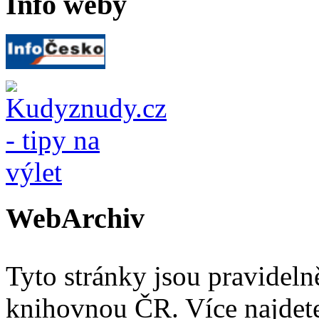
Info weby
WebArchiv
Tyto stránky jsou pravidel
knihovnou ČR. Více najde