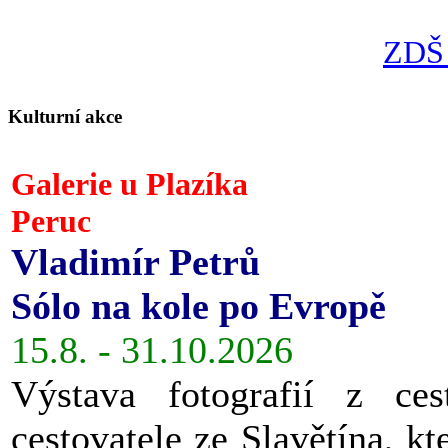
ZDŠ 
Kulturní akce
Galerie u Plazíka
Peruc
Vladimír Petrů
Sólo na kole po Evropě
15.8. - 31.10.2026
Výstava fotografií z ces
cestovatele ze Slavětína, kt