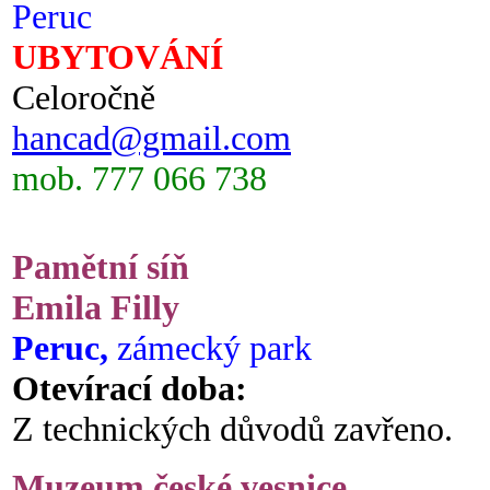
Peruc
UBYTOVÁNÍ
Celoročně
hancad@gmail.com
mob. 777 066 738
Pamětní síň
Emila Filly
Peruc,
zámecký park
Otevírací doba:
Z technických důvodů zavřeno.
Muzeum české vesnice