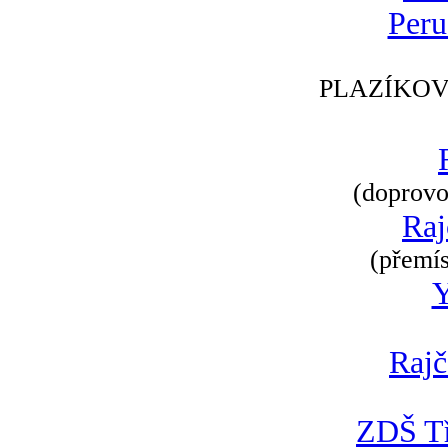
Peru
PLAZÍKOV
(doprovod
Raj
(přemís
Rajč
ZDŠ Tř