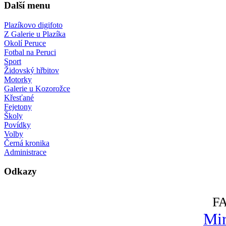
Další menu
Plazíkovo digifoto
Z Galerie u Plazíka
Okolí Peruce
Fotbal na Peruci
Sport
Židovský hřbitov
Motorky
Galerie u Kozorožce
Křesťané
Fejetony
Školy
Povídky
Volby
Černá kronika
Administrace
Odkazy
F
Mir