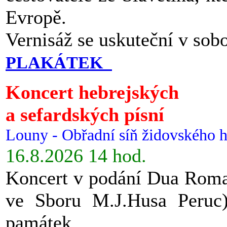
Evropě.
Vernisáž se uskuteční v sob
PLAKÁTEK
Koncert hebrejských
a sefardských písní
Louny - Obřadní síň židovského h
16.8.2026 14 hod.
Koncert v podání Dua Roman
ve Sboru M.J.Husa Peruc
památek.