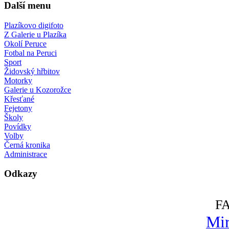
Další menu
Plazíkovo digifoto
Z Galerie u Plazíka
Okolí Peruce
Fotbal na Peruci
Sport
Židovský hřbitov
Motorky
Galerie u Kozorožce
Křesťané
Fejetony
Školy
Povídky
Volby
Černá kronika
Administrace
Odkazy
F
Mir