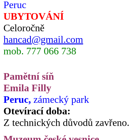
Peruc
UBYTOVÁNÍ
Celoročně
hancad@gmail.com
mob. 777 066 738
Pamětní síň
Emila Filly
Peruc,
zámecký park
Otevírací doba:
Z technických důvodů zavřeno.
Muzeum české vesnice