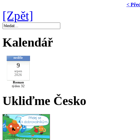
< Pře
[Zpět]
Kalendář
neděle
9
srpen
2026
Roman
týden 32
Ukliďme Česko