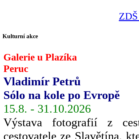
ZDŠ 
Kulturní akce
Galerie u Plazíka
Peruc
Vladimír Petrů
Sólo na kole po Evropě
15.8. - 31.10.2026
Výstava fotografií z ces
cestovatele ze Slavětína, kt