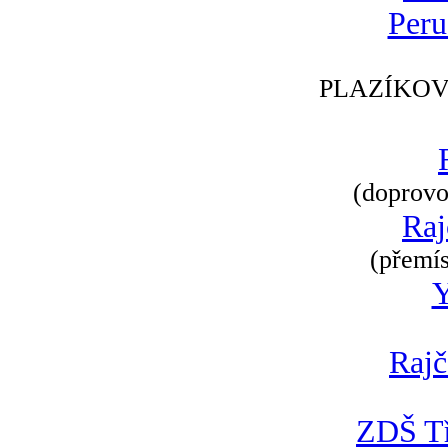
Peru
PLAZÍKOV
(doprovod
Raj
(přemís
Rajč
ZDŠ Tř