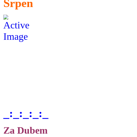
Srpen
_:_:_:_:_
Za Dubem