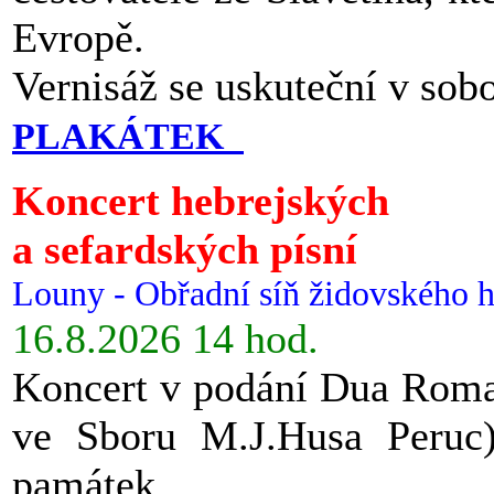
Evropě.
Vernisáž se uskuteční v sob
PLAKÁTEK
Koncert hebrejských
a sefardských písní
Louny - Obřadní síň židovského h
16.8.2026 14 hod.
Koncert v podání Dua Roman
ve Sboru M.J.Husa Peruc
památek.