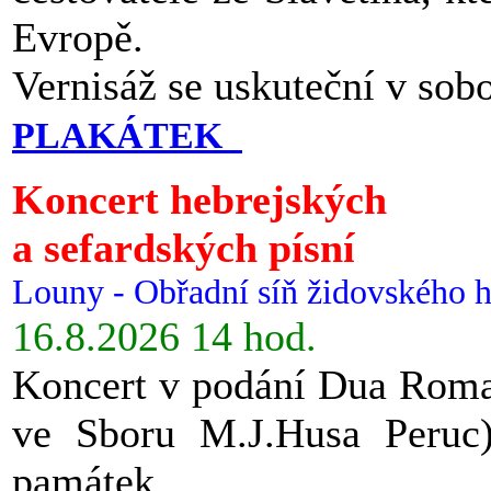
Evropě.
Vernisáž se uskuteční v sob
PLAKÁTEK
Koncert hebrejských
a sefardských písní
Louny - Obřadní síň židovského h
16.8.2026 14 hod.
Koncert v podání Dua Roman
ve Sboru M.J.Husa Peruc
památek.