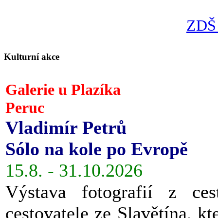
ZDŠ 
Kulturní akce
Galerie u Plazíka
Peruc
Vladimír Petrů
Sólo na kole po Evropě
15.8. - 31.10.2026
Výstava fotografií z ces
cestovatele ze Slavětína, kt