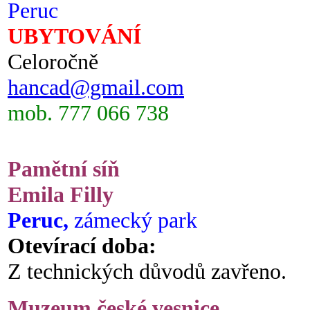
Peruc
UBYTOVÁNÍ
Celoročně
hancad@gmail.com
mob. 777 066 738
Pamětní síň
Emila Filly
Peruc,
zámecký park
Otevírací doba:
Z technických důvodů zavřeno.
Muzeum české vesnice