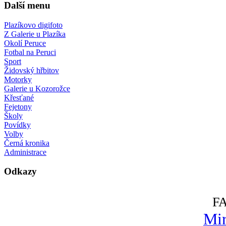
Další menu
Plazíkovo digifoto
Z Galerie u Plazíka
Okolí Peruce
Fotbal na Peruci
Sport
Židovský hřbitov
Motorky
Galerie u Kozorožce
Křesťané
Fejetony
Školy
Povídky
Volby
Černá kronika
Administrace
Odkazy
F
Mir