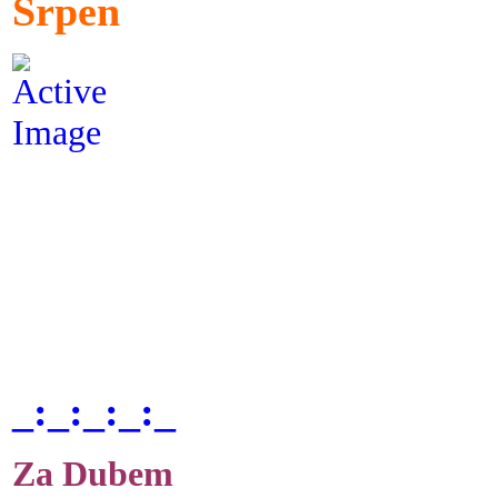
Srpen
_:_:_:_:_
Za Dubem