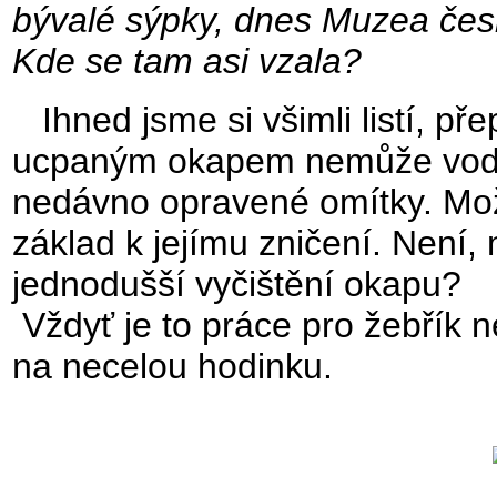
bývalé sýpky, dnes Muzea čes
Kde se tam asi vzala?
Ihned jsme si všimli listí, př
ucpaným okapem nemůže voda o
nedávno opravené omítky. Možn
základ k jejímu zničení. Není
jednodušší vyčištění okapu?
Vždyť je to práce pro žebřík 
na necelou hodinku.