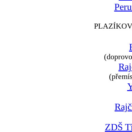
Peru
PLAZÍKOV
(doprovod
Raj
(přemís
Rajč
ZDŠ Tř