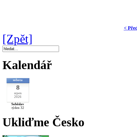
< Pře
[Zpět]
Kalendář
sobota
8
srpen
2026
Soběslav
týden 32
Ukliďme Česko