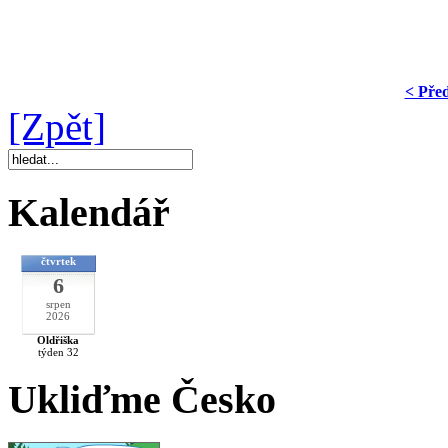
< Pře
[Zpět]
Kalendář
čtvrtek
6
srpen
2026
Oldřiška
týden 32
Ukliďme Česko