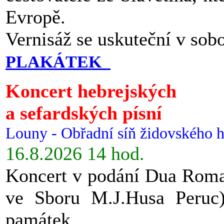
Evropě.
Vernisáž se uskuteční v sob
PLAKÁTEK
Koncert hebrejských
a sefardských písní
Louny - Obřadní síň židovského h
16.8.2026 14 hod.
Koncert v podání Dua Roman
ve Sboru M.J.Husa Peruc
památek.