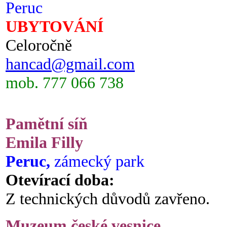
Peruc
UBYTOVÁNÍ
Celoročně
hancad@gmail.com
mob. 777 066 738
Pamětní síň
Emila Filly
Peruc,
zámecký park
Otevírací doba:
Z technických důvodů zavřeno.
Muzeum české vesnice