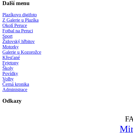
Další menu
Plazíkovo digifoto
Z Galerie u Plazíka
Okolí Peruce
Fotbal na Peruci
Sport
Židovský hřbitov
Motorky
Galerie u Kozorožce
Křesťané
Fejetony
Školy
Povídky
Volby
Černá kronika
Administrace
Odkazy
F
Mir