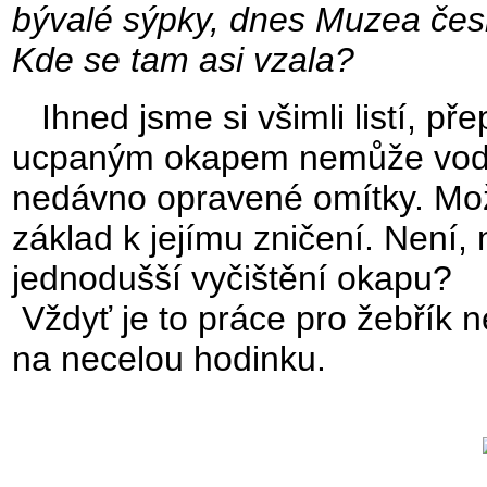
bývalé sýpky, dnes Muzea čes
Kde se tam asi vzala?
Ihned jsme si všimli listí, př
ucpaným okapem nemůže voda o
nedávno opravené omítky. Možn
základ k jejímu zničení. Není
jednodušší vyčištění okapu?
Vždyť je to práce pro žebřík 
na necelou hodinku.