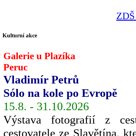
ZDŠ 
Kulturní akce
Galerie u Plazíka
Peruc
Vladimír Petrů
Sólo na kole po Evropě
15.8. - 31.10.2026
Výstava fotografií z ces
cestovatele ze Slavětína, kt