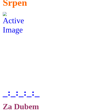
Srpen
_:_:_:_:_
Za Dubem