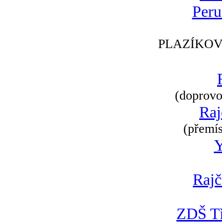
Peru
PLAZÍKOV
(doprovod
Raj
(přemís
Rajč
ZDŠ Tř