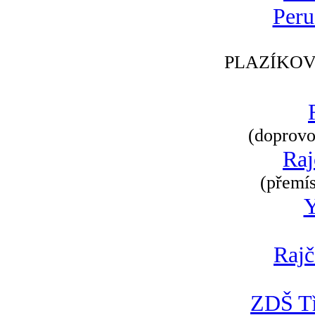
Peru
PLAZÍKOV
(doprovod
Raj
(přemís
Rajč
ZDŠ Tř