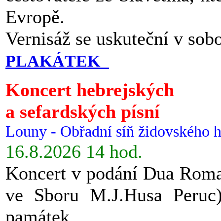
Evropě.
Vernisáž se uskuteční v sob
PLAKÁTEK
Koncert hebrejských
a sefardských písní
Louny - Obřadní síň židovského h
16.8.2026 14 hod.
Koncert v podání Dua Roman
ve Sboru M.J.Husa Peruc
památek.