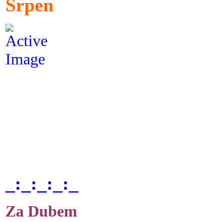
Srpen
_:_:_:_:_
Za Dubem