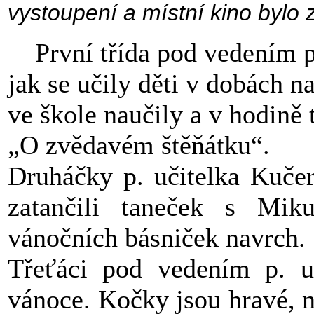
vystoupení a místní kino bylo 
První třída pod vedením p.
jak se učily děti v dobách n
ve škole naučily a v hodině
„O zvědavém štěňátku“.
Druháčky p. učitelka Kučero
zatančili taneček s Miku
vánočních básniček navrch.
Třeťáci pod vedením p. uč
vánoce. Kočky jsou hravé, n