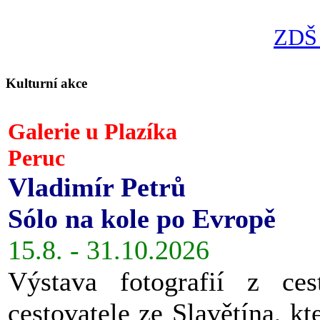
ZDŠ 
Kulturní akce
Galerie u Plazíka
Peruc
Vladimír Petrů
Sólo na kole po Evropě
15.8. - 31.10.2026
Výstava fotografií z ces
cestovatele ze Slavětína, kt