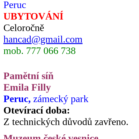
Peruc
UBYTOVÁNÍ
Celoročně
hancad@gmail.com
mob. 777 066 738
Pamětní síň
Emila Filly
Peruc,
zámecký park
Otevírací doba:
Z technických důvodů zavřeno.
Muzeum české vesnice