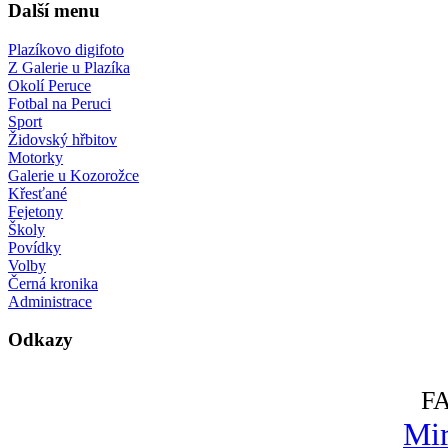
Další menu
Plazíkovo digifoto
Z Galerie u Plazíka
Okolí Peruce
Fotbal na Peruci
Sport
Židovský hřbitov
Motorky
Galerie u Kozorožce
Křesťané
Fejetony
Školy
Povídky
Volby
Černá kronika
Administrace
Odkazy
F
Mir