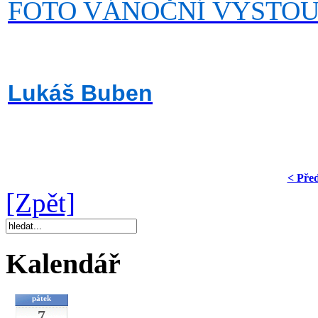
FOTO VÁNOČNÍ VYSTOU
Lukáš Buben
< Pře
[Zpět]
Kalendář
pátek
7