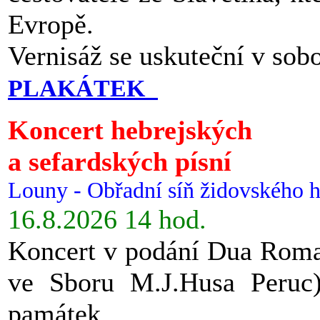
Evropě.
Vernisáž se uskuteční v sob
PLAKÁTEK
Koncert hebrejských
a sefardských písní
Louny - Obřadní síň židovského h
16.8.2026 14 hod.
Koncert v podání Dua Roman
ve Sboru M.J.Husa Peruc
památek.