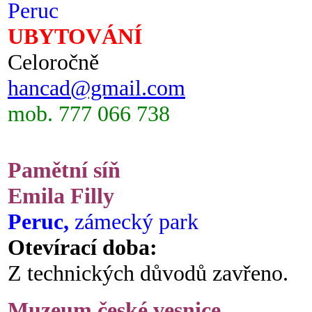
Peruc
UBYTOVÁNÍ
Celoročně
hancad@gmail.com
mob. 777 066 738
Pamětní síň
Emila Filly
Peruc,
zámecký park
Otevírací doba:
Z technických důvodů zavřeno.
Muzeum české vesnice