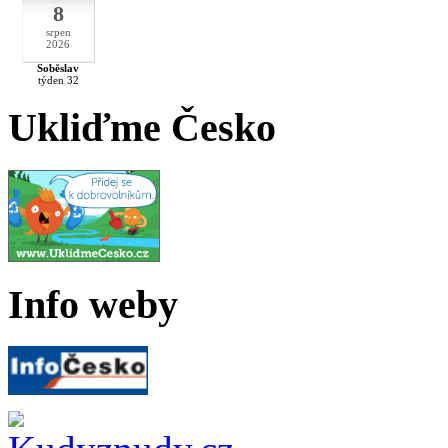
8
srpen
2026
Soběslav
týden 32
Ukliďme Česko
Info weby