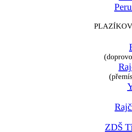
Peru
PLAZÍKOV
(doprovod
Raj
(přemís
Rajč
ZDŠ Tř