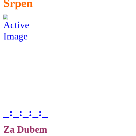
Srpen
_:_:_:_:_
Za Dubem