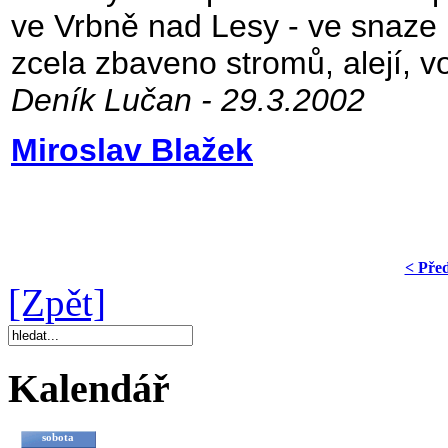
ve Vrbně nad Lesy - ve snaze 
zcela zbaveno stromů, alejí, vo
Deník Lučan - 29.3.2002
Miroslav Blažek
< Pře
[Zpět]
Kalendář
sobota