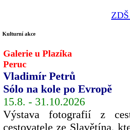
ZDŠ 
Kulturní akce
Galerie u Plazíka
Peruc
Vladimír Petrů
Sólo na kole po Evropě
15.8. - 31.10.2026
Výstava fotografií z ces
cestovatele ze Slavětína, kt