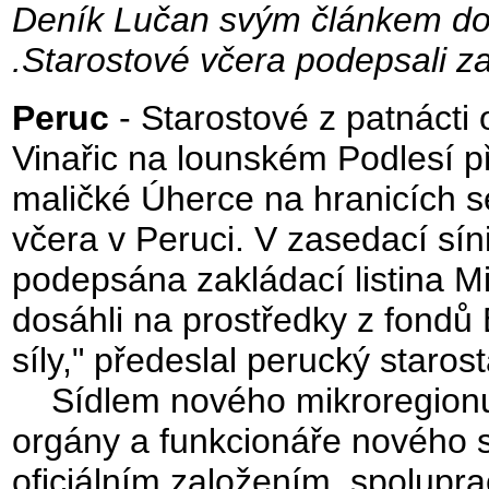
Deník Lučan svým článkem dop
.Starostové včera podepsali za
Peruc
- Starostové z patnácti
Vinařic na lounském Podlesí p
maličké Úherce na hranicích s
včera v Peruci. V zasedací sín
podepsána zakládací listina 
dosáhli na prostředky z fondů 
síly," předeslal perucký staros
Sídlem nového mikroregionu je
orgány a funkcionáře nového 
oficiálním založením, spolupra