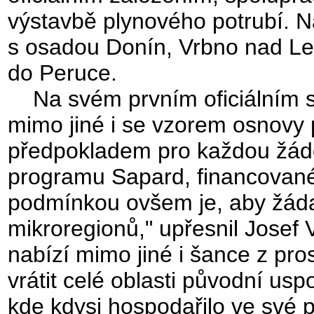
výstavbě plynového potrubí. N
s osadou Donín, Vrbno nad Les
do Peruce.
Na svém prvním oficiálním se
mimo jiné i se vzorem osnovy 
předpokladem pro každou žádost
programu Sapard, financovan
podmínkou ovšem je, aby žádaj
mikroregionů," upřesnil Josef 
nabízí mimo jiné i šance z pr
vrátit celé oblasti původní us
kde kdysi hospodařilo ve své 