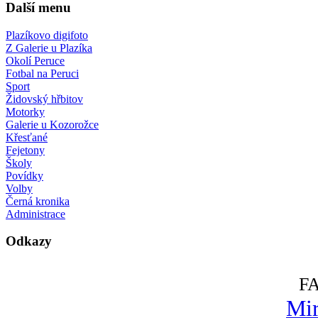
Další menu
Plazíkovo digifoto
Z Galerie u Plazíka
Okolí Peruce
Fotbal na Peruci
Sport
Židovský hřbitov
Motorky
Galerie u Kozorožce
Křesťané
Fejetony
Školy
Povídky
Volby
Černá kronika
Administrace
Odkazy
F
Mir