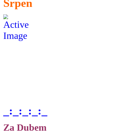
Srpen
_:_:_:_:_
Za Dubem