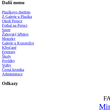
Další menu
Plazíkovo digifoto
Z Galerie u Plazíka
Okolí Peruce
Fotbal na Peruci
Sport
Židovský hřbitov
Motorky
Galerie u Kozorožce
Křesťané
Fejetony
Školy
Povídky
Volby
Černá kronika
Administrace
Odkazy
F
Mir