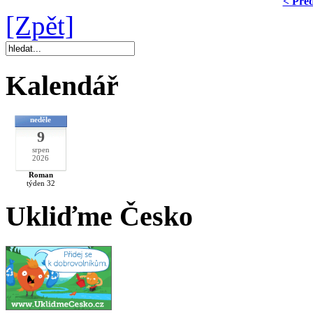
< Pře
[Zpět]
Kalendář
neděle
9
srpen
2026
Roman
týden 32
Ukliďme Česko