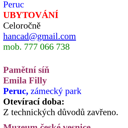
Peruc
UBYTOVÁNÍ
Celoročně
hancad@gmail.com
mob. 777 066 738
Pamětní síň
Emila Filly
Peruc,
zámecký park
Otevírací doba:
Z technických důvodů zavřeno.
Muzeum české vesnice