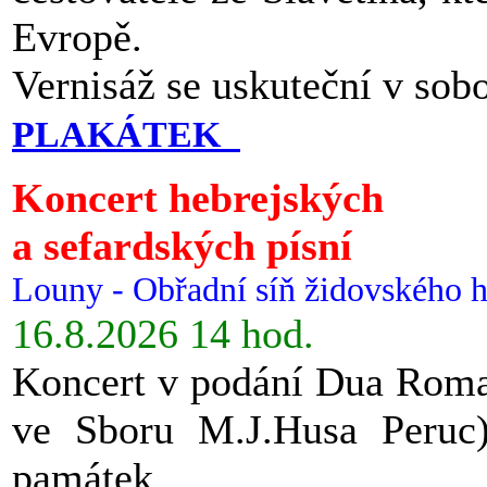
Evropě.
Vernisáž se uskuteční v sob
PLAKÁTEK
Koncert hebrejských
a sefardských písní
Louny - Obřadní síň židovského h
16.8.2026 14 hod.
Koncert v podání Dua Roman
ve Sboru M.J.Husa Peruc
památek.