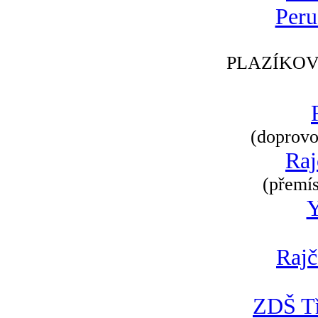
Peru
PLAZÍKOV
(doprovod
Raj
(přemís
Rajč
ZDŠ Tř