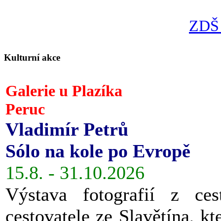
ZDŠ 
Kulturní akce
Galerie u Plazíka
Peruc
Vladimír Petrů
Sólo na kole po Evropě
15.8. - 31.10.2026
Výstava fotografií z ces
cestovatele ze Slavětína, kt