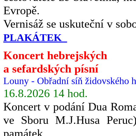
Evropě.
Vernisáž se uskuteční v sob
PLAKÁTEK
Koncert hebrejských
a sefardských písní
Louny - Obřadní síň židovského h
16.8.2026 14 hod.
Koncert v podání Dua Roman
ve Sboru M.J.Husa Peruc
památek.