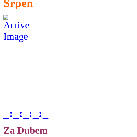
Srpen
_:_:_:_:_
Za Dubem