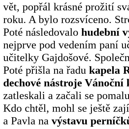
vět, popřál krásné prožití 
roku. A bylo rozsvíceno. Stro
Poté následovalo
hudební v
nejprve pod vedením paní uč
učitelky Gajdošové. Společn
Poté přišla na řadu
kapela 
dechové nástroje Vánoční 
zatleskali a začali se poma
Kdo chtěl, mohl se ještě zaj
a Pavla na
výstavu
perníčk