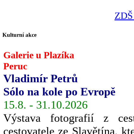
ZDŠ 
Kulturní akce
Galerie u Plazíka
Peruc
Vladimír Petrů
Sólo na kole po Evropě
15.8. - 31.10.2026
Výstava fotografií z ces
cestovatele ze Slavětína, kt