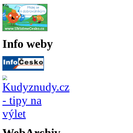
Info weby
WebArchiv