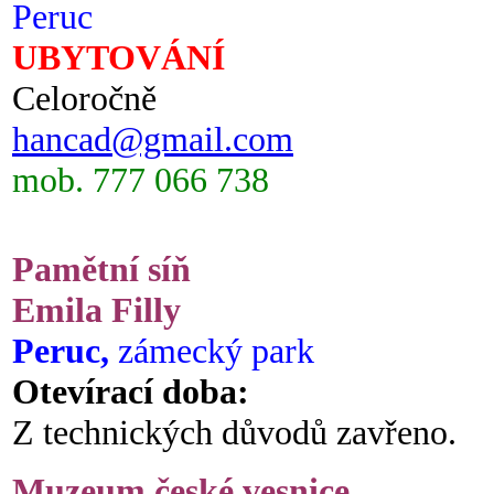
Peruc
UBYTOVÁNÍ
Celoročně
hancad@gmail.com
mob. 777 066 738
Pamětní síň
Emila Filly
Peruc,
zámecký park
Otevírací doba:
Z technických důvodů zavřeno.
Muzeum české vesnice