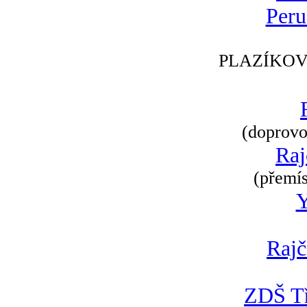
Peru
PLAZÍKOV
(doprovod
Raj
(přemís
Rajč
ZDŠ Tř