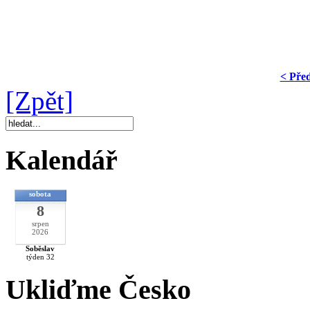
< Pře
[Zpět]
Kalendář
sobota
8
srpen
2026
Soběslav
týden 32
Ukliďme Česko