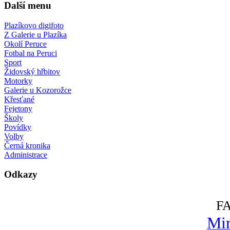
Další menu
Plazíkovo digifoto
Z Galerie u Plazíka
Okolí Peruce
Fotbal na Peruci
Sport
Židovský hřbitov
Motorky
Galerie u Kozorožce
Křesťané
Fejetony
Školy
Povídky
Volby
Černá kronika
Administrace
Odkazy
F
Mir