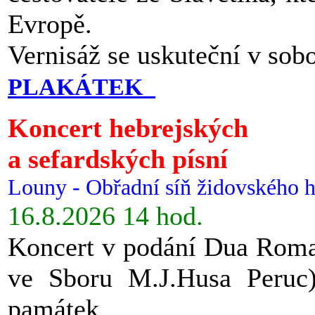
Evropě.
Vernisáž se uskuteční v sob
PLAKÁTEK
Koncert hebrejských
a sefardských písní
Louny - Obřadní síň židovského h
16.8.2026 14 hod.
Koncert v podání Dua Roman
ve Sboru M.J.Husa Peruc
památek.