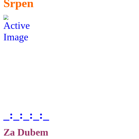
Srpen
_:_:_:_:_
Za Dubem