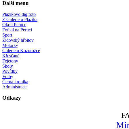
Další menu
Plazíkovo digifoto
Z Galerie u Plazíka
Okolí Peruce
Fotbal na Peruci
Sport
Židovský hřbitov
Motorky
Galerie u Kozorožce
Křesťané
Fejetony
Školy
Povídky
Volby
Černá kronika
Administrace
Odkazy
F
Mir