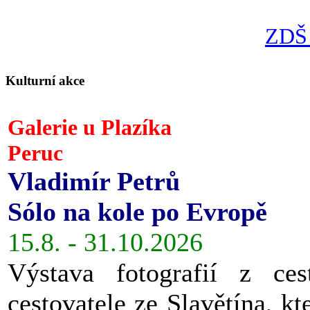
ZDŠ 
Kulturní akce
Galerie u Plazíka
Peruc
Vladimír Petrů
Sólo na kole po Evropě
15.8. - 31.10.2026
Výstava fotografií z ces
cestovatele ze Slavětína, kt