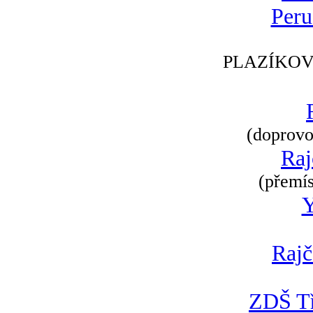
Peru
PLAZÍKOV
(doprovod
Raj
(přemís
Rajč
ZDŠ Tř