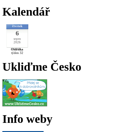
Kalendář
čtvrtek
6
srpen
2026
Oldřiška
týden 32
Ukliďme Česko
Info weby