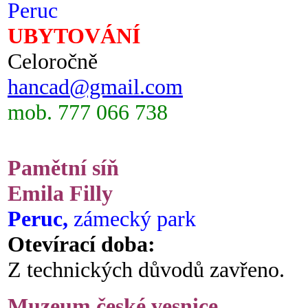
Peruc
UBYTOVÁNÍ
Celoročně
hancad@gmail.com
mob. 777 066 738
Pamětní síň
Emila Filly
Peruc,
zámecký park
Otevírací doba:
Z technických důvodů zavřeno.
Muzeum české vesnice