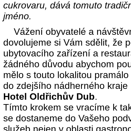
cukrovaru, dává tomuto tradič
jméno.
Vážení obyvatelé a návštěvn
dovolujeme si Vám sdělit, že p
ubytovacího zařízení a restau
žádného důvodu abychom použí
mělo s touto lokalitou pramál
do zdejšího nádherného kraje
Hotel Oldřichův Dub
.
Tímto krokem se vracíme k ta
se dostaneme do Vašeho podvě
služeb nejen v oblasti gastro