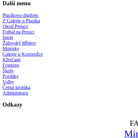
Další menu
Plazíkovo digifoto
Z Galerie u Plazíka
Okolí Peruce
Fotbal na Peruci
Sport
Židovský hřbitov
Motorky
Galerie u Kozorožce
Křesťané
Fejetony
Školy
Povídky
Volby
Černá kronika
Administrace
Odkazy
F
Mir