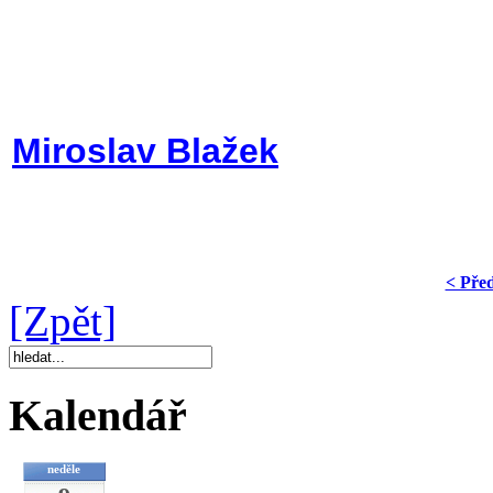
Miroslav Blažek
< Pře
[Zpět]
Kalendář
neděle