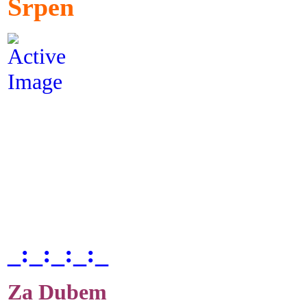
Srpen
_:_:_:_:_
Za Dubem