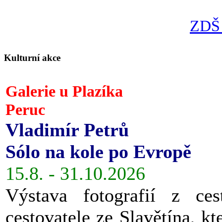
ZDŠ 
Kulturní akce
Galerie u Plazíka
Peruc
Vladimír Petrů
Sólo na kole po Evropě
15.8. - 31.10.2026
Výstava fotografií z ces
cestovatele ze Slavětína, kt