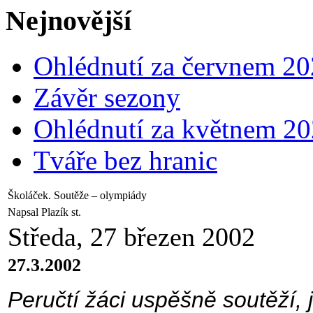
Nejnovější
Ohlédnutí za červnem 2
Závěr sezony
Ohlédnutí za květnem 2
Tváře bez hranic
Školáček. Soutěže – olympiády
Napsal Plazík st.
Středa, 27 březen 2002
27.3.2002
Peručtí žáci uspěšně soutěží, j