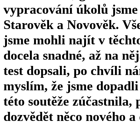
vypracování úkolů jsme 
Starověk a Novověk. Vš
jsme mohli najít v těcht
docela snadné, až na ně
test dopsali, po chvíli n
myslím, že jsme dopadli
této soutěže zúčastnila,
dozvědět něco nového a o