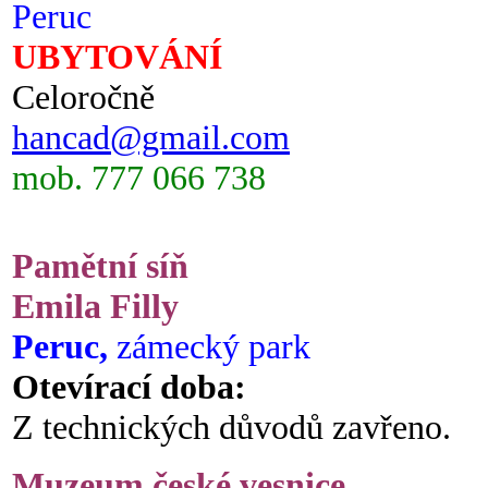
Peruc
UBYTOVÁNÍ
Celoročně
hancad@gmail.com
mob. 777 066 738
Pamětní síň
Emila Filly
Peruc,
zámecký park
Otevírací doba:
Z technických důvodů zavřeno.
Muzeum české vesnice