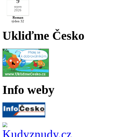
9
srpen
2026
Roman
týden 32
Ukliďme Česko
Info weby