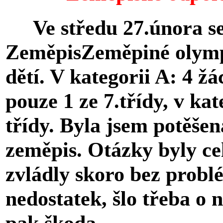
Ve středu 27.února se 
ZeměpisZeměpiné olympi
dětí. V kategorii A: 4 žác
pouze 1 ze 7.třídy, v kat
třídy. Byla jsem potěše
zeměpis. Otázky byly ce
zvládly skoro bez probl
nedostatek, šlo třeba o n
pak škoda.