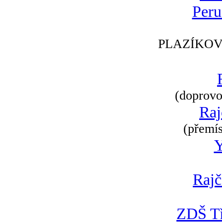
Peru
PLAZÍKOV
(doprovod
Raj
(přemís
Rajč
ZDŠ Tř