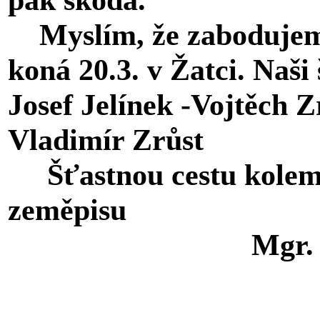
Myslím, že zabodujeme 
koná 20.3. v Žatci. Naši
Josef Jelínek -Vojtěch Z
Vladimír Zrůst
Šťastnou cestu kolem s
zeměpisu
Mgr. M. Spo