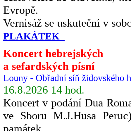
Evropě.
Vernisáž se uskuteční v sob
PLAKÁTEK
Koncert hebrejských
a sefardských písní
Louny - Obřadní síň židovského h
16.8.2026 14 hod.
Koncert v podání Dua Roman
ve Sboru M.J.Husa Peruc
památek.