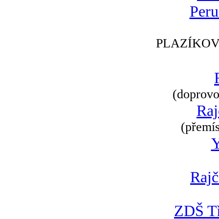
Peru
PLAZÍKOV
(doprovod
Raj
(přemís
Rajč
ZDŠ Tř