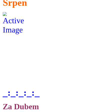
Srpen
_:_:_:_:_
Za Dubem