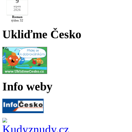
9
srpen
2026
Roman
týden 32
Ukliďme Česko
Info weby