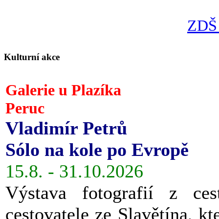
ZDŠ 
Kulturní akce
Galerie u Plazíka
Peruc
Vladimír Petrů
Sólo na kole po Evropě
15.8. - 31.10.2026
Výstava fotografií z ces
cestovatele ze Slavětína, kt