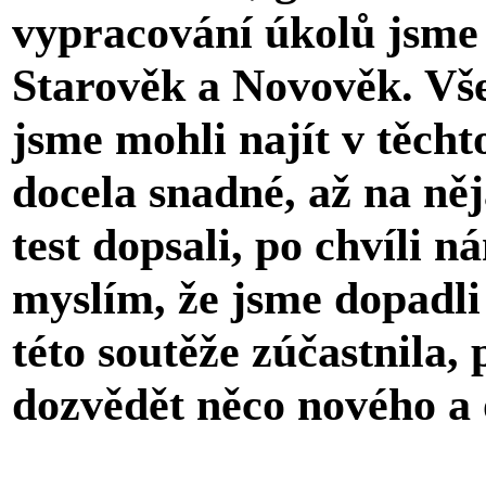
vypracování úkolů jsme 
Starověk a Novověk. Vš
jsme mohli najít v těcht
docela snadné, až na ně
test dopsali, po chvíli n
myslím, že jsme dopadli
této soutěže zúčastnila,
dozvědět něco nového a o