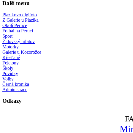
Další menu
Plazíkovo digifoto
Z Galerie u Plazíka
Okolí Peruce
Fotbal na Peruci
Sport
Židovský hřbitov
Motorky
Galerie u Kozorožce
Křesťané
Fejetony
Školy
Povídky
Volby
Černá kronika
Administrace
Odkazy
F
Mir