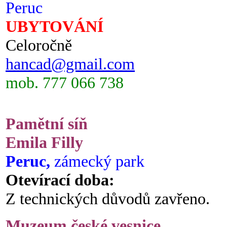
Peruc
UBYTOVÁNÍ
Celoročně
hancad@gmail.com
mob. 777 066 738
Pamětní síň
Emila Filly
Peruc,
zámecký park
Otevírací doba:
Z technických důvodů zavřeno.
Muzeum české vesnice