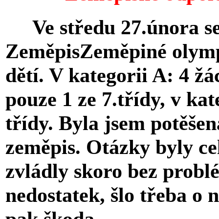
Ve středu 27.února se 
ZeměpisZeměpiné olympi
dětí. V kategorii A: 4 žác
pouze 1 ze 7.třídy, v kat
třídy. Byla jsem potěše
zeměpis. Otázky byly ce
zvládly skoro bez probl
nedostatek, šlo třeba o n
pak škoda.