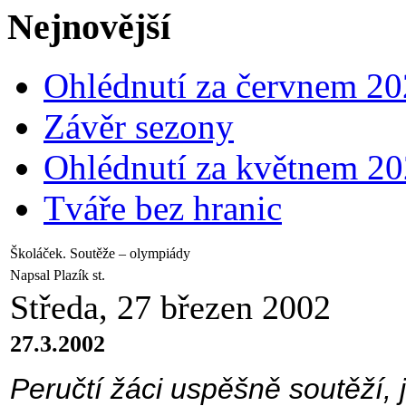
Nejnovější
Ohlédnutí za červnem 2
Závěr sezony
Ohlédnutí za květnem 2
Tváře bez hranic
Školáček. Soutěže – olympiády
Napsal Plazík st.
Středa, 27 březen 2002
27.3.2002
Peručtí žáci uspěšně soutěží, j