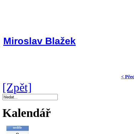
Miroslav Blažek
< Pře
[Zpět]
Kalendář
neděle