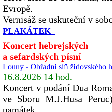
Evropě.
Vernisáž se uskuteční v sob
PLAKÁTEK
Koncert hebrejských
a sefardských písní
Louny - Obřadní síň židovského h
16.8.2026 14 hod.
Koncert v podání Dua Roman
ve Sboru M.J.Husa Peruc
památek.