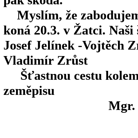
Myslím, že zabodujeme 
koná 20.3. v Žatci. Naši
Josef Jelínek -Vojtěch Z
Vladimír Zrůst
Šťastnou cestu kolem s
zeměpisu
Mgr. M. Spo