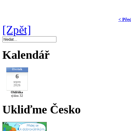
< Pře
[Zpět]
Kalendář
čtvrtek
6
srpen
2026
Oldřiška
týden 32
Ukliďme Česko