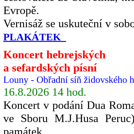
Evropě.
Vernisáž se uskuteční v sob
PLAKÁTEK
Koncert hebrejských
a sefardských písní
Louny - Obřadní síň židovského h
16.8.2026 14 hod.
Koncert v podání Dua Roman
ve Sboru M.J.Husa Peruc
památek.