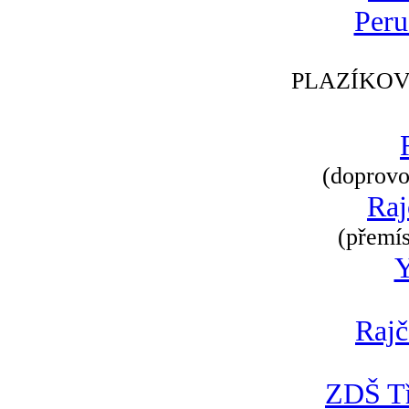
Peru
PLAZÍKOV
(doprovod
Raj
(přemís
Rajč
ZDŠ Tř