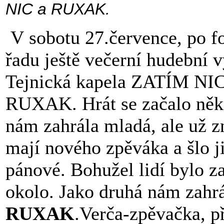
NIC a RUXAK.
V sobotu 27.července, po fo
řadu ještě večerní hudební v
Tejnická kapela ZATÍM NIC
RUXAK. Hrát se začalo někd
nám zahrála mladá, ale už 
mají nového zpěváka a šlo j
pánové. Bohužel lidí bylo za
okolo. Jako druhá nám zahrá
RUXAK
.Verča-zpěvačka, p