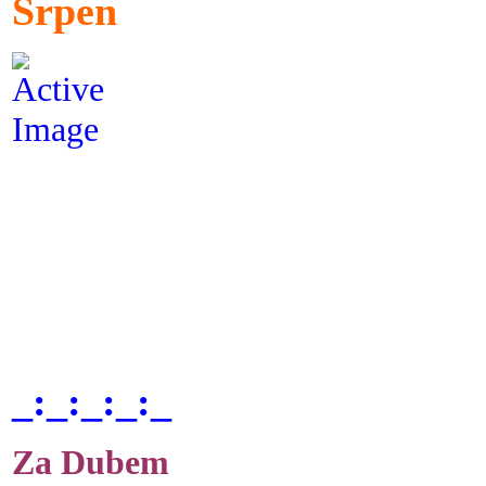
Srpen
_:_:_:_:_
Za Dubem