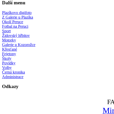
Další menu
Plazíkovo digifoto
Z Galerie u Plazíka
Okolí Peruce
Fotbal na Peruci
Sport
Židovský hřbitov
Motorky
Galerie u Kozorožce
Křesťané
Fejetony
Školy
Povídky
Volby
Černá kronika
Administrace
Odkazy
F
Mir