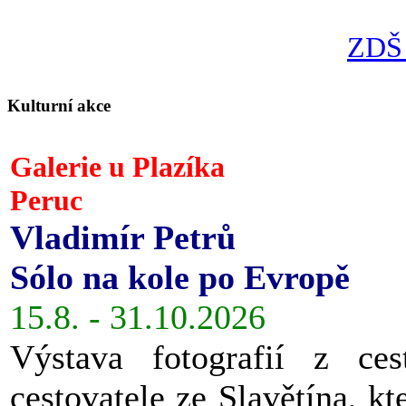
ZDŠ 
Kulturní akce
Galerie u Plazíka
Peruc
Vladimír Petrů
Sólo na kole po Evropě
15.8. - 31.10.2026
Výstava fotografií z ces
cestovatele ze Slavětína, kt