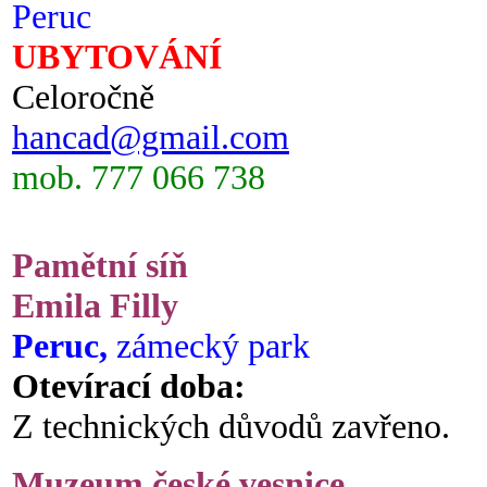
Peruc
UBYTOVÁNÍ
Celoročně
hancad@gmail.com
mob. 777 066 738
Pamětní síň
Emila Filly
Peruc,
zámecký park
Otevírací doba:
Z technických důvodů zavřeno.
Muzeum české vesnice