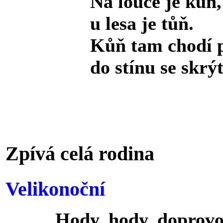
Na louce je kůň,
u lesa je tůň.
Kůň tam chodí pí
do stínu se skrýt
Zpívá celá rodina
Velikonoční
Hody, hody, doprovo