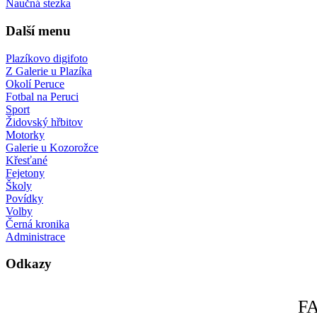
Naučná stezka
Další menu
Plazíkovo digifoto
Z Galerie u Plazíka
Okolí Peruce
Fotbal na Peruci
Sport
Židovský hřbitov
Motorky
Galerie u Kozorožce
Křesťané
Fejetony
Školy
Povídky
Volby
Černá kronika
Administrace
Odkazy
F