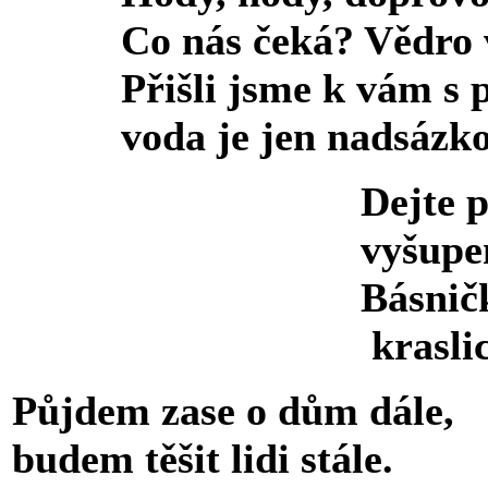
Co nás čeká? Vědro 
Přišli jsme k vám s p
voda je jen nadsázko
Dejte prosím 
vyšupem vás 
Básničkou vás 
kraslice vám 
Půjdem zase o dům dále,
budem těšit lidi stále.