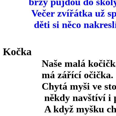
brzy půjdou do školy
Večer zvířátka už sp
děti si něco nakreslí
Kočka
Naše malá kočičk
má zářící očička.
Chytá myši ve stod
někdy navštíví i po
A když myšku ch