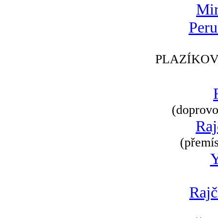
Mir
Peru
PLAZÍKOV
(doprovod
Raj
(přemís
Rajč