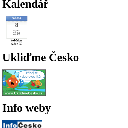
Kalendář
sobota
8
srpen
2026
Soběslav
týden 32
Ukliďme Česko
Info weby