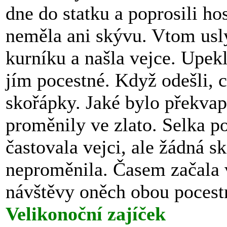
dne do statku a poprosili h
neměla ani skývu. Vtom usly
kurníku a našla vejce. Upek
jím pocestné. Když odešli, c
skořápky. Jaké bylo překvap
proměnily ve zlato. Selka 
častovala vejci, ale žádná s
neproměnila. Časem začala 
návštěvy oněch obou pocest
Velikonoční zajíček