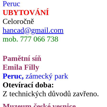
Peruc
UBYTOVÁNÍ
Celoročně
hancad@gmail.com
mob. 777 066 738
Pamětní síň
Emila Filly
Peruc,
zámecký park
Otevírací doba:
Z technických důvodů zavřeno.
Muzeum české vesnice