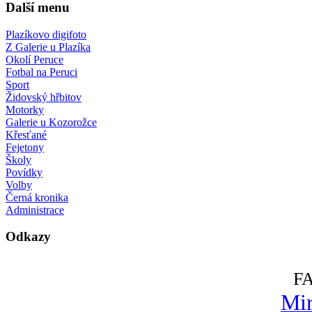
Další menu
Plazíkovo digifoto
Z Galerie u Plazíka
Okolí Peruce
Fotbal na Peruci
Sport
Židovský hřbitov
Motorky
Galerie u Kozorožce
Křesťané
Fejetony
Školy
Povídky
Volby
Černá kronika
Administrace
Odkazy
F
Mir