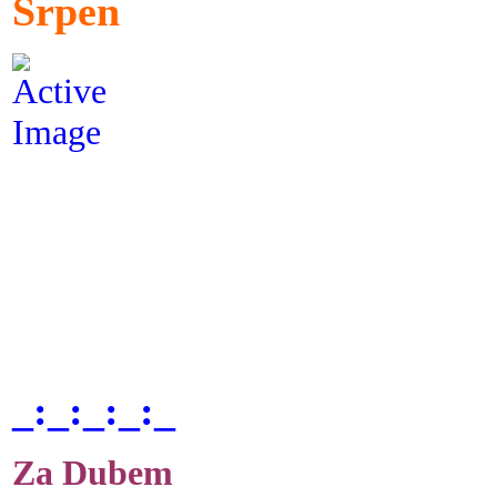
Srpen
_:_:_:_:_
Za Dubem