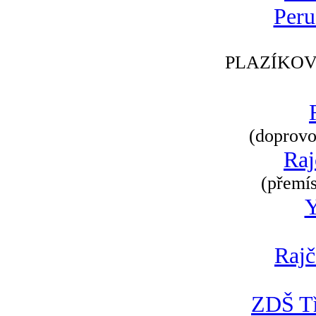
Peru
PLAZÍKOV
(doprovod
Raj
(přemís
Rajč
ZDŠ Tř