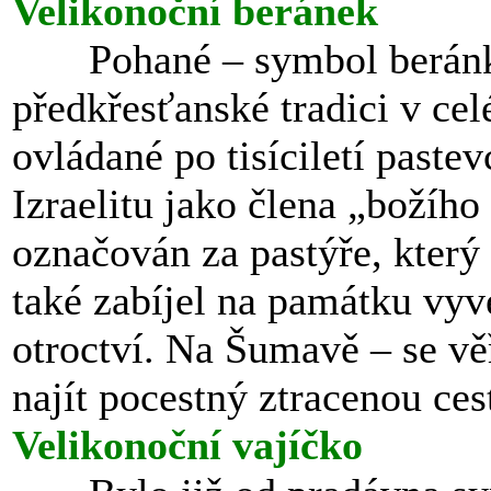
Velikonoční beránek
Pohané – symbol beránk
předkřesťanské tradici v cel
ovládané po tisíciletí paste
Izraelitu jako člena „božího
označován za pastýře, který
také zabíjel na památku vyv
otroctví. Na Šumavě – se vě
najít pocestný ztracenou cest
Velikonoční vajíčko