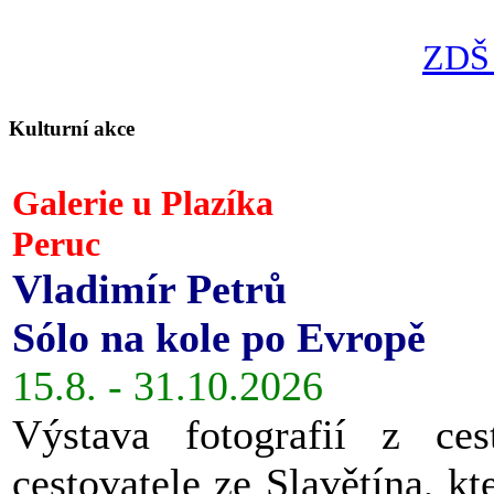
ZDŠ 
Kulturní akce
Galerie u Plazíka
Peruc
Vladimír Petrů
Sólo na kole po Evropě
15.8. - 31.10.2026
Výstava fotografií z ces
cestovatele ze Slavětína, kt