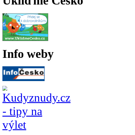
Ukliďme Česko
Info weby