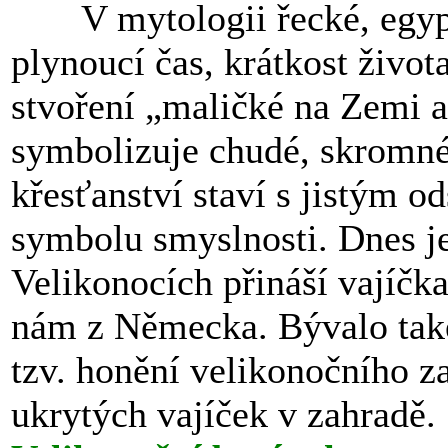
V mytologii řecké, egyp
plynoucí čas, krátkost život
stvoření „maličké na Zemi 
symbolizuje chudé, skromné
křesťanství staví s jistým o
symbolu smyslnosti. Dnes j
Velikonocích přináší vajíčka
nám z Německa. Bývalo také
tzv. honění velikonočního z
ukrytých vajíček v zahradě.