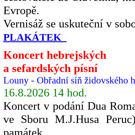
Evropě.
Vernisáž se uskuteční v sob
PLAKÁTEK
Koncert hebrejských
a sefardských písní
Louny - Obřadní síň židovského h
16.8.2026 14 hod.
Koncert v podání Dua Roman
ve Sboru M.J.Husa Peruc
památek.