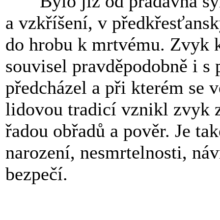
Bylo již od pradávna s
a vzkříšení, v předkřesťan
do hrobu k mrtvému. Zvyk 
souvisel pravděpodobně i s
předcházel a při kterém se v
lidovou tradicí vznikl zvyk
řadou obřadů a pověr. Je ta
narození, nesmrtelnosti, náv
bezpečí.