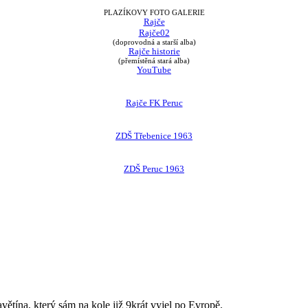
PLAZÍKOVY FOTO GALERIE
Rajče
Rajče02
(doprovodná a starší alba)
Rajče historie
(přemístěná stará alba)
YouTube
Rajče FK Peruc
ZDŠ Třebenice 1963
ZDŠ Peruc 1963
avětína, který sám na kole již 9krát vyjel po Evropě.