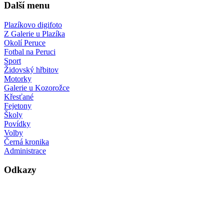
Další menu
Plazíkovo digifoto
Z Galerie u Plazíka
Okolí Peruce
Fotbal na Peruci
Sport
Židovský hřbitov
Motorky
Galerie u Kozorožce
Křesťané
Fejetony
Školy
Povídky
Volby
Černá kronika
Administrace
Odkazy