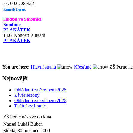
tel. 602 728 422
Zámek Peruc
Hudba ve Smolnici
Smolnice
PLAKÁTEK
14.6. Koncert laureátů
PLAKÁTEK
You are here:
Hlavní strana
Křesťané
ZŠ Peruc nás
Nejnovější
Ohlédnutí za červnem 2026
Závěr sezony
Ohlédnutí za květnem 2026
Tváře bez hranic
ZŠ Peruc nás zve do kina
Napsal Lukáš Buben
Středa, 30 prosinec 2009