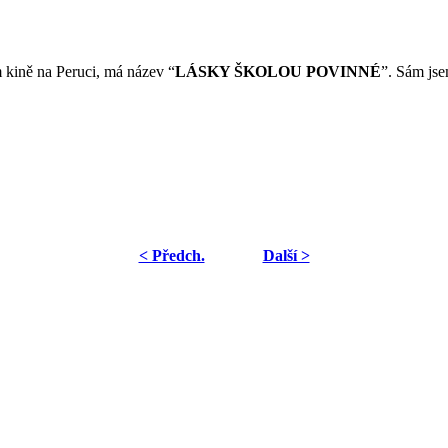
m kině na Peruci, má název
“
LÁSKY ŠKOLOU POVINNÉ
”. Sám jse
< Předch.
Další >