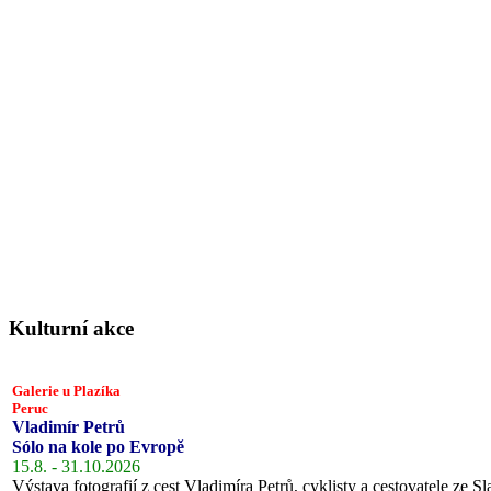
Kulturní akce
Galerie u Plazíka
Peruc
Vladimír Petrů
Sólo na kole po Evropě
15.8. - 31.10.2026
Výstava fotografií z cest Vladimíra Petrů, cyklisty a cestovatele ze Sl