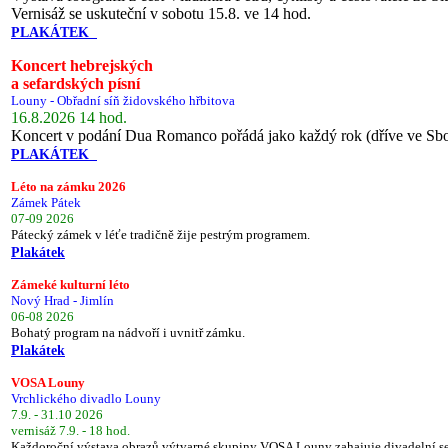
Vernisáž se uskuteční v sobotu 15.8. ve 14 hod.
PLAKÁTEK
Koncert hebrejských
a sefardských písní
Louny - Obřadní síň židovského hřbitova
16.8.2026 14 hod.
Koncert v podání Dua Romanco pořádá jako každý rok (dříve ve Sb
PLAKÁTEK
Léto na zámku 2026
Zámek Pátek
07-09 2026
Pátecký zámek v léťe tradičně žije pestrým programem.
Plakátek
Zámeké kulturní léto
Nový Hrad - Jimlín
06-08 2026
Bohatý program na nádvoří i uvnitř zámku.
Plakátek
VOSA Louny
Vrchlického divadlo Louny
7.9. - 31.10 2026
vernisáž 7.9. - 18 hod.
Každoroční výstava obrazů výtvarné skupiny VOSA Louny zahajuje divadelní s