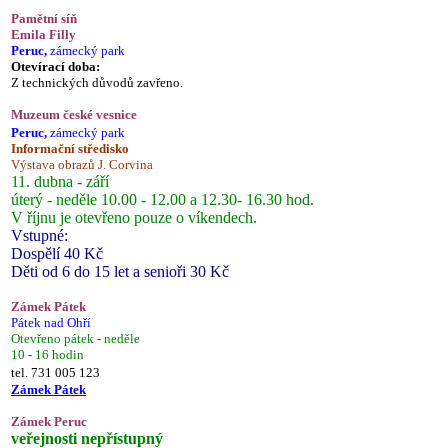
Pamětní síň
Emila Filly
Peruc,
zámecký park
Otevírací doba:
Z technických důvodů zavřeno.
Muzeum české vesnice
Peruc,
zámecký park
Informační středisko
Výstava obrazů J. Corvina
11. dubna - září
úterý - neděle 10.00 - 12.00 a 12.30- 16.30 hod.
V říjnu je otevřeno pouze o víkendech.
Vstupné:
Dospělí 40 Kč
Děti od 6 do 15 let a senioři 30 Kč
Zámek Pátek
Pátek nad Ohří
Otevřeno pátek - neděle
10 - 16 hodin
tel. 731 005 123
Zámek Pátek
Zámek Peruc
veřejnosti nepřístupný