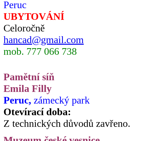
Peruc
UBYTOVÁNÍ
Celoročně
hancad@gmail.com
mob. 777 066 738
Pamětní síň
Emila Filly
Peruc,
zámecký park
Otevírací doba:
Z technických důvodů zavřeno.
Muzeum české vesnice