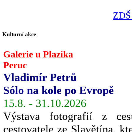
ZDŠ 
Kulturní akce
Galerie u Plazíka
Peruc
Vladimír Petrů
Sólo na kole po Evropě
15.8. - 31.10.2026
Výstava fotografií z ces
cestovatele ze Slavětína, kt