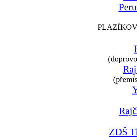
Peru
PLAZÍKOV
(doprovod
Raj
(přemís
Rajč
ZDŠ Tř