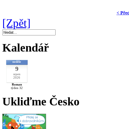
< Pře
[Zpět]
Kalendář
neděle
9
srpen
2026
Roman
týden 32
Ukliďme Česko