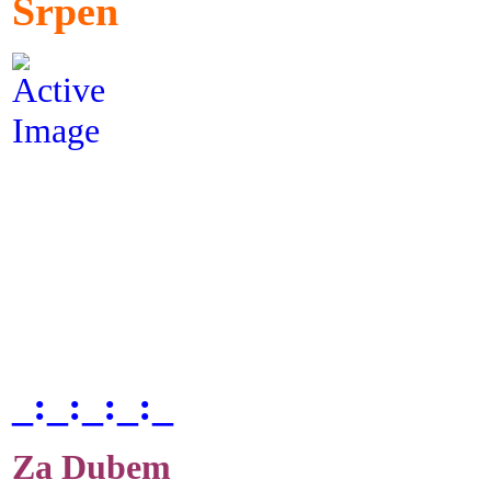
Srpen
_:_:_:_:_
Za Dubem