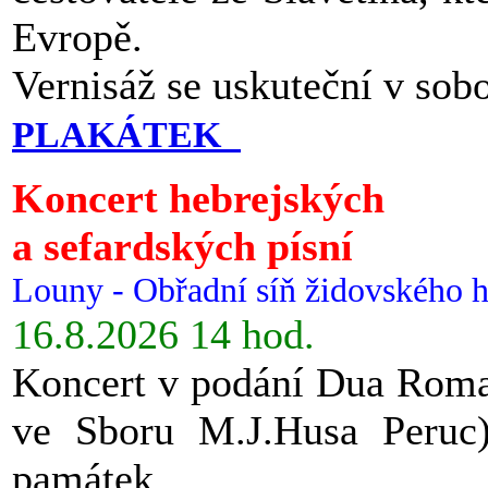
Evropě.
Vernisáž se uskuteční v sob
PLAKÁTEK
Koncert hebrejských
a sefardských písní
Louny - Obřadní síň židovského h
16.8.2026 14 hod.
Koncert v podání Dua Roman
ve Sboru M.J.Husa Peruc
památek.