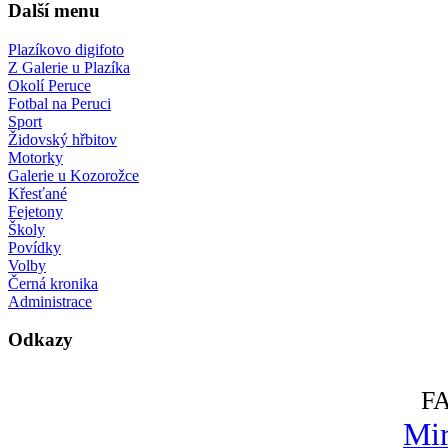
Další menu
Plazíkovo digifoto
Z Galerie u Plazíka
Okolí Peruce
Fotbal na Peruci
Sport
Židovský hřbitov
Motorky
Galerie u Kozorožce
Křesťané
Fejetony
Školy
Povídky
Volby
Černá kronika
Administrace
Odkazy
F
Mir