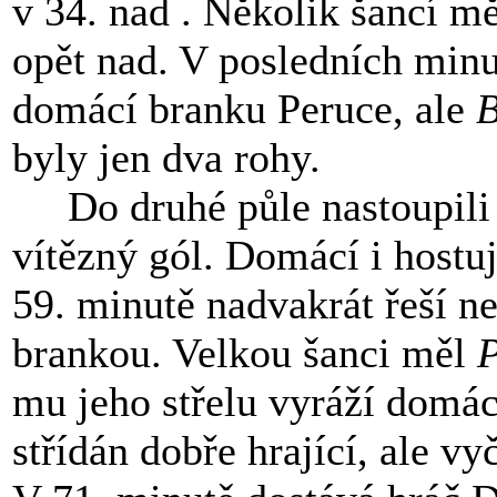
v 34. nad . Několik šancí mě
opět nad. V posledních minu
domácí branku Peruce, ale
byly jen dva rohy.
Do druhé půle nastoupili o
vítězný gól. Domácí i hostu
59. minutě nadvakrát řeší n
brankou. Velkou šanci měl
P
mu jeho střelu vyráží domác
střídán dobře hrající, ale v