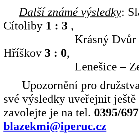
Další známé výsledky
: S
Cítoliby
1 : 3
,
Krásný Dvůr – C
Hříškov
3 : 0
,
Lenešice – Zem
Upozornění pro družstva o
své výsledky uveřejnit ještě
zavolejte je na tel.
0395/69
blazekmi@iperuc.cz