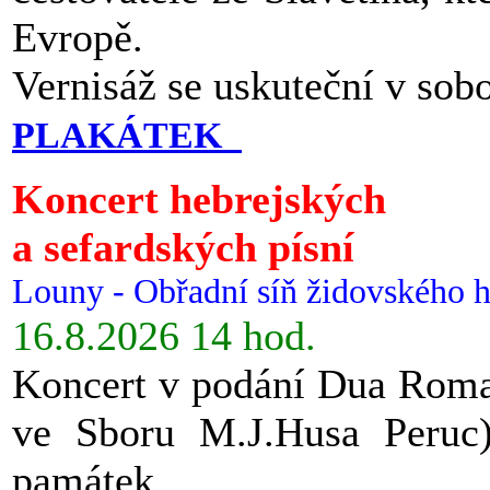
Evropě.
Vernisáž se uskuteční v sob
PLAKÁTEK
Koncert hebrejských
a sefardských písní
Louny - Obřadní síň židovského h
16.8.2026 14 hod.
Koncert v podání Dua Roman
ve Sboru M.J.Husa Peruc
památek.