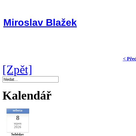
Miroslav Blažek
< Pře
[Zpět]
Kalendář
sobota
8
srpen
2026
Soběslav