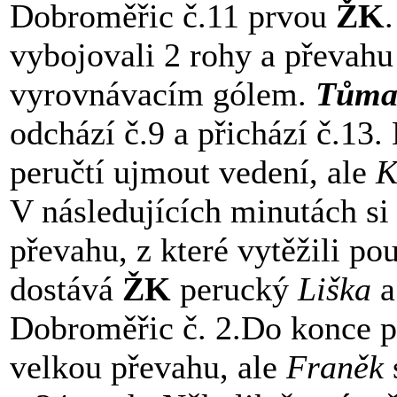
Dobroměřic č.11 prvou
ŽK
vybojovali 2 rohy a převahu
vyrovnávacím gólem.
Tům
odchází č.9 a přichází č.13
peručtí ujmout vedení, ale
K
V následujících minutách si
převahu, z které vytěžili po
dostává
ŽK
perucký
Liška
a
Dobroměřic č. 2.Do konce pr
velkou převahu, ale
Franěk