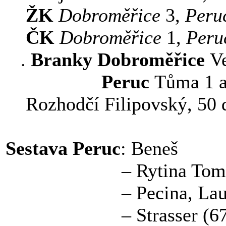
ŽK
Dobroměřice
3,
Peru
ČK
Dobroměřice
1,
Peru
.
Branky
Dobroměřice
Ve
Peruc
Tůma 1 a
Rozhodčí Filipovský, 50 
Sestava Peruc
: Beneš
– Rytina Tom., Kapla
– Pecina, Laube, 
– Strasser (67.Haj