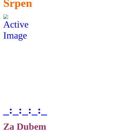
Srpen
_:_:_:_:_
Za Dubem