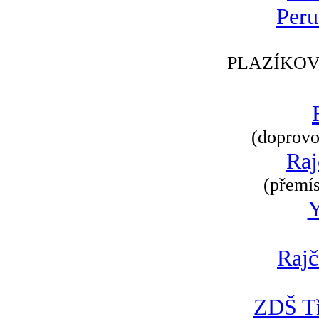
Peru
PLAZÍKOV
(doprovod
Raj
(přemís
Rajč
ZDŠ Tř