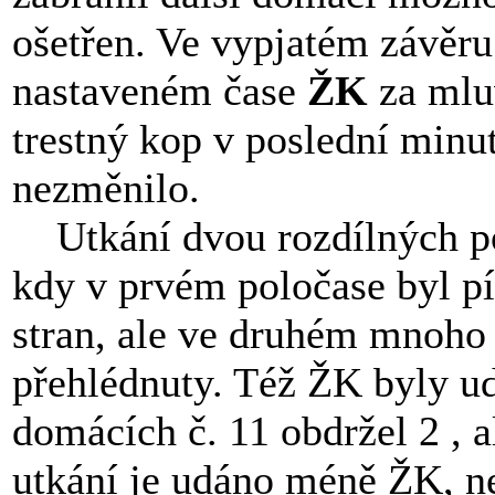
ošetřen. Ve vypjatém závěr
nastaveném čase
ŽK
za mlu
trestný kop v poslední minut
nezměnilo.
Utkání dvou rozdílných po
kdy v prvém poločase byl pí
stran, ale ve druhém mnoho 
přehlédnuty. Též ŽK byly 
domácích č. 11 obdržel 2 , a
utkání je udáno méně ŽK, ne