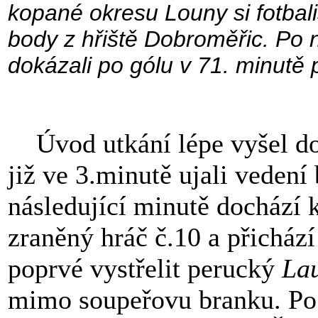
kopané okresu Louny si fotbali
body z hřiště Dobroměřic. Po
dokázali po gólu v 71. minutě pe
Úvod utkání lépe vyšel d
již ve 3.minutě ujali vedení
následující minutě dochází 
zraněný hráč č.10 a přichází
poprvé vystřelit perucký
La
mimo soupeřovu branku. Po