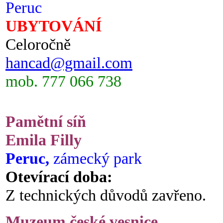
Peruc
UBYTOVÁNÍ
Celoročně
hancad@gmail.com
mob. 777 066 738
Pamětní síň
Emila Filly
Peruc,
zámecký park
Otevírací doba:
Z technických důvodů zavřeno.
Muzeum české vesnice