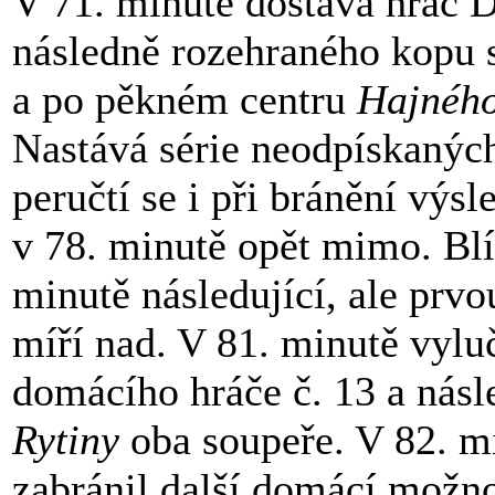
V 71. minutě dostává hráč 
následně rozehraného kopu 
a po pěkném centru
Hajnéh
Nastává série neodpískaných
peručtí se i při bránění výsl
v 78. minutě opět mimo. Bl
minutě následující, ale prvo
míří nad. V 81. minutě vylu
domácího hráče č. 13 a nás
Rytiny
oba soupeře. V 82. m
zabránil další domácí možno