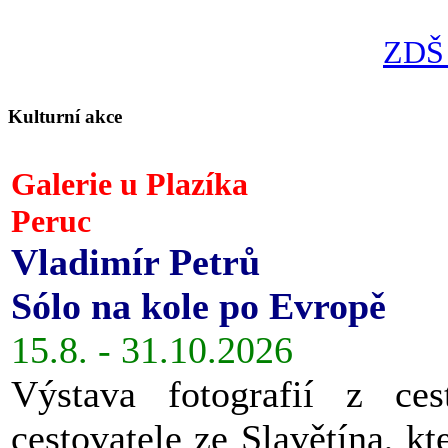
ZDŠ 
Kulturní akce
Galerie u Plazíka
Peruc
Vladimír Petrů
Sólo na kole po Evropě
15.8. - 31.10.2026
Výstava fotografií z ces
cestovatele ze Slavětína, kt