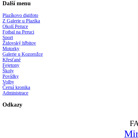
Další menu
Plazíkovo digifoto
Z Galerie u Plazíka
Okolí Peruce
Fotbal na Peruci
Sport
Židovský hřbitov
Motorky
Galerie u Kozorožce
Křesťané
Fejetony
Školy
Povídky
Volby
Černá kronika
Administrace
Odkazy
F
Mir