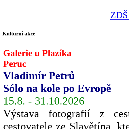
ZDŠ 
Kulturní akce
Galerie u Plazíka
Peruc
Vladimír Petrů
Sólo na kole po Evropě
15.8. - 31.10.2026
Výstava fotografií z ces
cestovatele ze Slavětína, kt