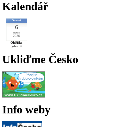
Kalendář
čtvrtek
6
srpen
2026
Oldřiška
týden 32
Ukliďme Česko
Info weby