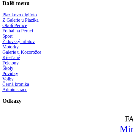
Další menu
Plazíkovo digifoto
Z Galerie u Plazíka
Okolí Peruce
Fotbal na Peruci
Sport
Židovský hřbitov
Motorky
Galerie u Kozorožce
Křesťané
Fejetony
Školy
Povídky
Volby
Černá kronika
Administrace
Odkazy
F
Mir