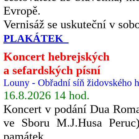
Evropě.
Vernisáž se uskuteční v sob
PLAKÁTEK
Koncert hebrejských
a sefardských písní
Louny - Obřadní síň židovského h
16.8.2026 14 hod.
Koncert v podání Dua Roman
ve Sboru M.J.Husa Peruc
památek.