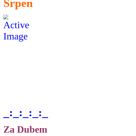
Srpen
_:_:_:_:_
Za Dubem