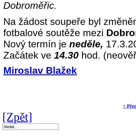
Dobroměřic.
Na žádost soupeře byl změněn
fotbalové soutěže mezi
Dobro
Nový termín je
neděle,
17.3.20
Začátek ve
14.30
hod. (neověř
Miroslav Blažek
< Pře
[Zpět]