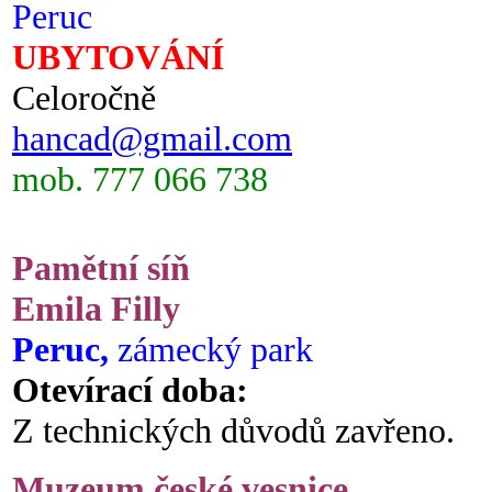
Peruc
UBYTOVÁNÍ
Celoročně
hancad@gmail.com
mob. 777 066 738
Pamětní síň
Emila Filly
Peruc,
zámecký park
Otevírací doba:
Z technických důvodů zavřeno.
Muzeum české vesnice