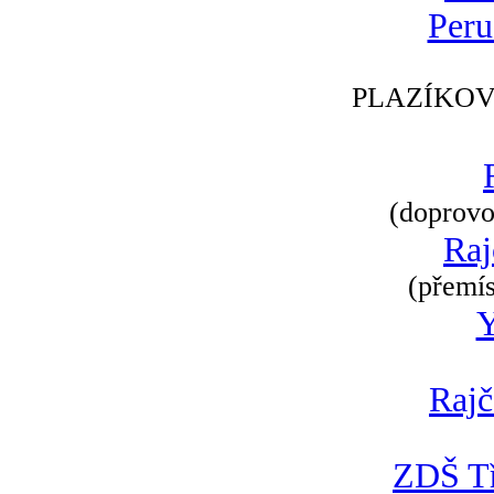
Peru
PLAZÍKOV
(doprovod
Raj
(přemís
Rajč
ZDŠ Tř