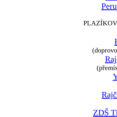
Peru
PLAZÍKOV
(doprovod
Raj
(přemís
Rajč
ZDŠ Tř