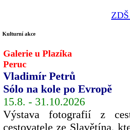
ZDŠ 
Kulturní akce
Galerie u Plazíka
Peruc
Vladimír Petrů
Sólo na kole po Evropě
15.8. - 31.10.2026
Výstava fotografií z ces
cestovatele ze Slavětína, kt