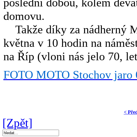
poslední dobou, kolem devát
domovu.
Takže díky za nádherný MO
května v 10 hodin na náměst
na Říp (vloni nás jelo 70, l
FOTO MOTO Stochov jaro 
< Pře
[Zpět]