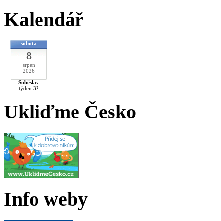
Kalendář
sobota
8
srpen
2026
Soběslav
týden 32
Ukliďme Česko
Info weby