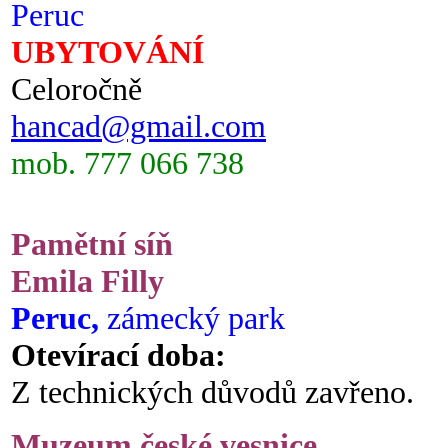
Peruc
UBYTOVÁNÍ
Celoročně
hancad@gmail.com
mob. 777 066 738
Pamětní síň
Emila Filly
Peruc,
zámecký park
Otevírací doba:
Z technických důvodů zavřeno.
Muzeum české vesnice