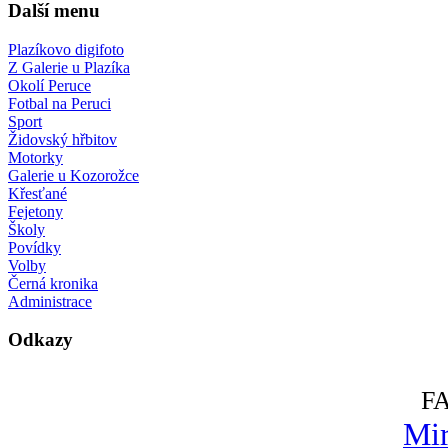
Další menu
Plazíkovo digifoto
Z Galerie u Plazíka
Okolí Peruce
Fotbal na Peruci
Sport
Židovský hřbitov
Motorky
Galerie u Kozorožce
Křesťané
Fejetony
Školy
Povídky
Volby
Černá kronika
Administrace
Odkazy
F
Mir