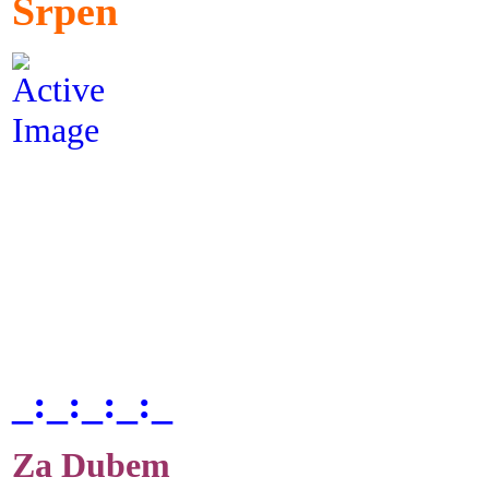
Srpen
_:_:_:_:_
Za Dubem