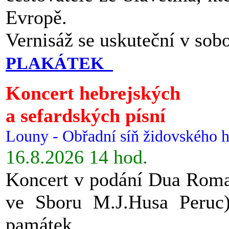
Evropě.
Vernisáž se uskuteční v sob
PLAKÁTEK
Koncert hebrejských
a sefardských písní
Louny - Obřadní síň židovského h
16.8.2026 14 hod.
Koncert v podání Dua Roman
ve Sboru M.J.Husa Peruc
památek.