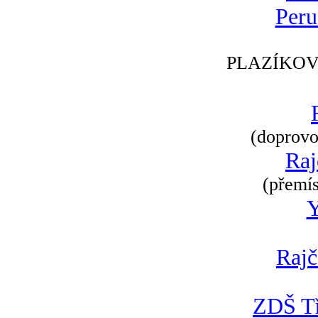
Peru
PLAZÍKOV
(doprovod
Raj
(přemís
Rajč
ZDŠ Tř