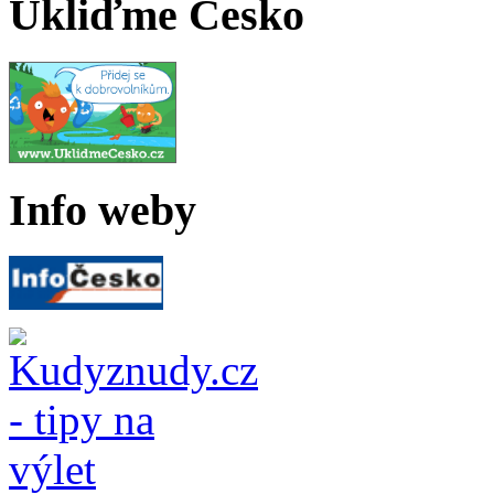
Ukliďme Česko
Info weby