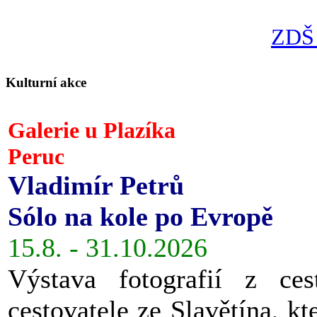
ZDŠ 
Kulturní akce
Galerie u Plazíka
Peruc
Vladimír Petrů
Sólo na kole po Evropě
15.8. - 31.10.2026
Výstava fotografií z ces
cestovatele ze Slavětína, kt