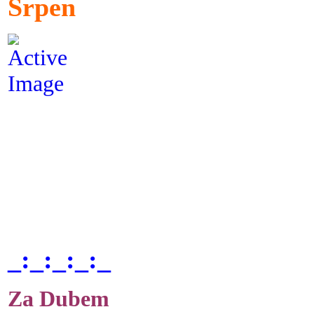
Srpen
_:_:_:_:_
Za Dubem