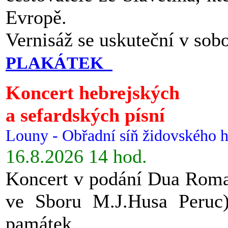
Evropě.
Vernisáž se uskuteční v sob
PLAKÁTEK
Koncert hebrejských
a sefardských písní
Louny - Obřadní síň židovského h
16.8.2026 14 hod.
Koncert v podání Dua Roman
ve Sboru M.J.Husa Peruc
památek.