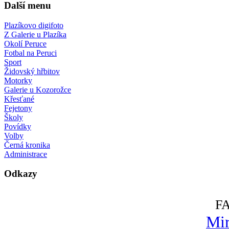
Další menu
Plazíkovo digifoto
Z Galerie u Plazíka
Okolí Peruce
Fotbal na Peruci
Sport
Židovský hřbitov
Motorky
Galerie u Kozorožce
Křesťané
Fejetony
Školy
Povídky
Volby
Černá kronika
Administrace
Odkazy
F
Mir