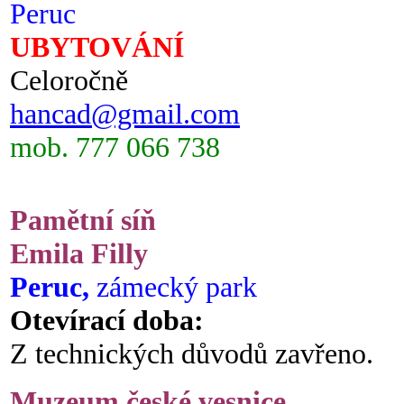
Peruc
UBYTOVÁNÍ
Celoročně
hancad@gmail.com
mob. 777 066 738
Pamětní síň
Emila Filly
Peruc,
zámecký park
Otevírací doba:
Z technických důvodů zavřeno.
Muzeum české vesnice