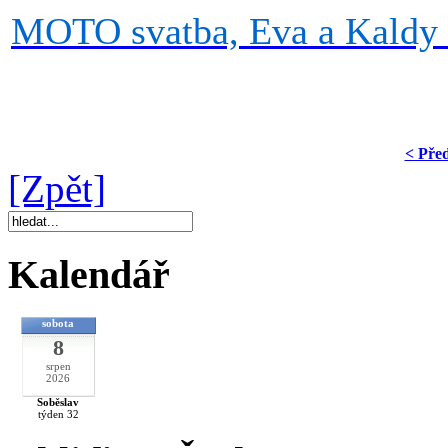
MOTO svatba, Eva a Kaldy 
< Pře
[Zpět]
Kalendář
sobota
8
srpen
2026
Soběslav
týden 32