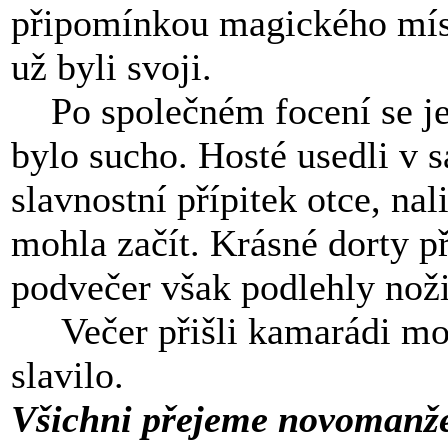
připomínkou magického míst
už byli svoji.
Po společném focení se jel
bylo sucho. Hosté usedli v 
slavnostní přípitek otce, na
mohla začít. Krásné dorty př
podvečer však podlehly noži
Večer přišli kamarádi moto
slavilo.
Všichni přejeme novomanže