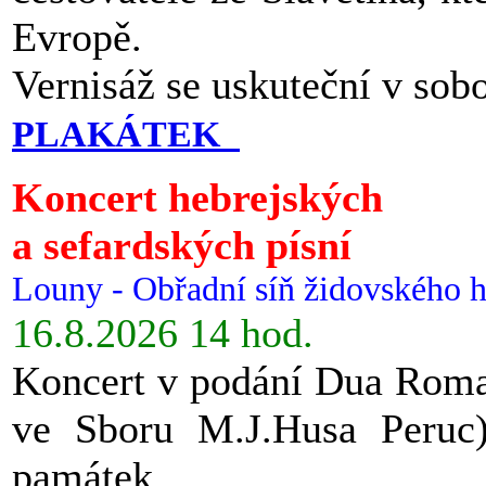
Evropě.
Vernisáž se uskuteční v sob
PLAKÁTEK
Koncert hebrejských
a sefardských písní
Louny - Obřadní síň židovského h
16.8.2026 14 hod.
Koncert v podání Dua Roman
ve Sboru M.J.Husa Peruc
památek.