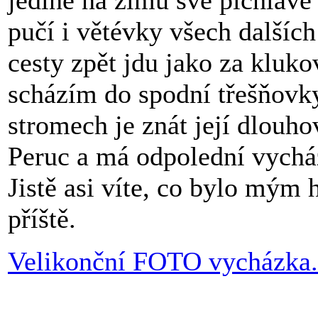
jediné na zimu své pichlavé
pučí i větévky všech dalšíc
cesty zpět jdu jako za kluko
scházím do spodní třešňovky.
stromech je znát její dlouho
Peruc a má odpolední vycházk
Jistě asi víte, co bylo mým 
příště.
Velikonční FOTO vycházka.