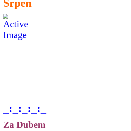
Srpen
_:_:_:_:_
Za Dubem