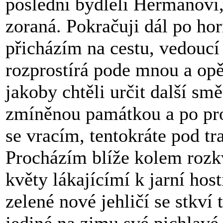
poslední bydleli Heřmanovi,
zoraná. Pokračuji dál po ho
přicházím na cestu, vedoucí 
rozprostírá pode mnou a opět
jakoby chtěli určit další smě
zmíněnou památkou a po pro
se vracím, tentokráte pod tra
Procházím blíže kolem rozkve
květy lákajícímí k jarní hos
zelené nové jehličí se stkví