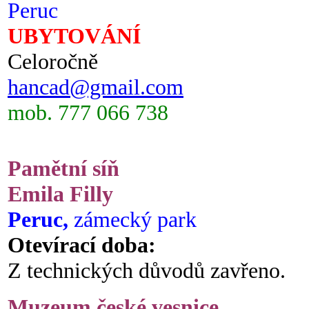
Peruc
UBYTOVÁNÍ
Celoročně
hancad@gmail.com
mob. 777 066 738
Pamětní síň
Emila Filly
Peruc,
zámecký park
Otevírací doba:
Z technických důvodů zavřeno.
Muzeum české vesnice