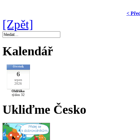
< Pře
[Zpět]
Kalendář
čtvrtek
6
srpen
2026
Oldřiška
týden 32
Ukliďme Česko