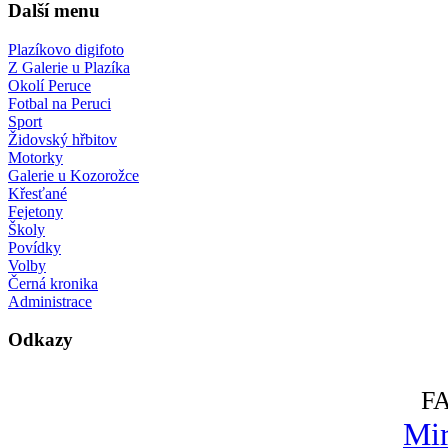
Další menu
Plazíkovo digifoto
Z Galerie u Plazíka
Okolí Peruce
Fotbal na Peruci
Sport
Židovský hřbitov
Motorky
Galerie u Kozorožce
Křesťané
Fejetony
Školy
Povídky
Volby
Černá kronika
Administrace
Odkazy
F
Mir