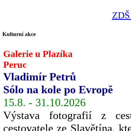
ZDŠ 
Kulturní akce
Galerie u Plazíka
Peruc
Vladimír Petrů
Sólo na kole po Evropě
15.8. - 31.10.2026
Výstava fotografií z ces
cestovatele ze Slavětína, kt