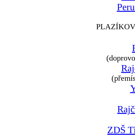
Peru
PLAZÍKOV
(doprovod
Raj
(přemís
Rajč
ZDŠ Tř