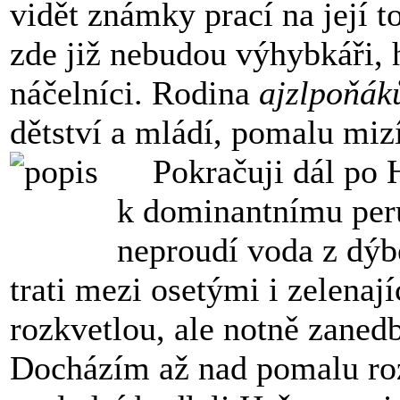
vidět známky prací na její t
zde již nebudou výhybkáři, h
náčelníci. Rodina
ajzlpoňák
dětství a mládí, pomalu miz
Pokračuji dál po Há
k dominantnímu per
neproudí voda z dýb
trati mezi osetými i zelenají
rozkvetlou, ale notně zaned
Docházím až nad pomalu roz