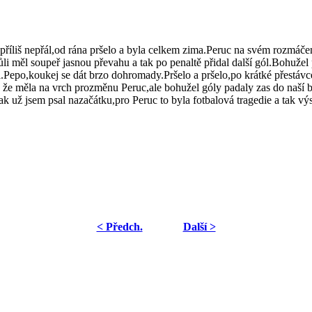
příliš nepřál,od rána pršelo a byla celkem zima.Peruc na svém rozmáče
půli měl soupeř jasnou převahu a tak po penaltě přidal další gól.Bohu
.Pepo,koukej se dát brzo dohromady.Pršelo a pršelo,po krátké přestáv
o že měla na vrch prozměnu Peruc,ale bohužel góly padaly zas do naší b
Jak už jsem psal nazačátku,pro Peruc to byla fotbalová tragedie a tak v
< Předch.
Další >