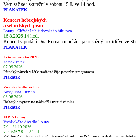
Vernisáž se uskuteční v sobotu 15.8. ve 14 hod.
PLAKÁTEK
Koncert hebrejských
a sefardských písní
Louny - Obřadní síň židovského hřbitova
16.8.2026 14 hod.
Koncert v podání Dua Romanco pořádá jako každý rok (dříve ve Sb
PLAKÁTEK
Léto na zámku 2026
Zámek Pátek
07-09 2026
Pátecký zámek v léťe tradičně žije pestrým programem.
Plakátek
Zámeké kulturní léto
Nový Hrad - Jimlín
06-08 2026
Bohatý program na nádvoří i uvnitř zámku.
Plakátek
VOSA Louny
Vrchlického divadlo Louny
7.9. - 31.10 2026
vernisáž 7.9. - 18 hod.
Každoroční výstava obrazů výtvarné skupiny VOSA Louny zahajuje divadelní s