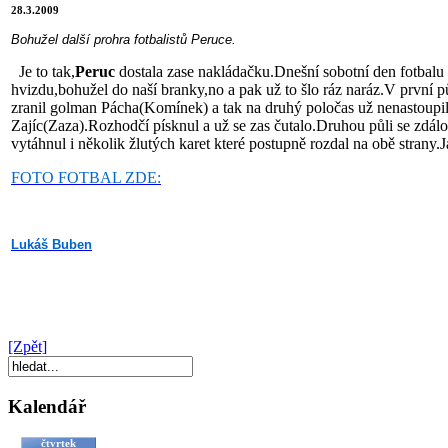
28.3.2009
Bohužel další prohra fotbalistů Peruce.
Je to tak,
Peruc
dostala zase nakládačku.Dnešní sobotní den fotbalu 
hvizdu,bohužel do naší branky,no a pak už to šlo ráz naráz.V první 
zranil golman Pácha(Komínek) a tak na druhý poločas už nenastoupil
Zajíc(Zaza).Rozhodčí písknul a už se zas čutalo.Druhou půli se zdál
vytáhnul i několik žlutých karet které postupně rozdal na obě strany.
FOTO FOTBAL ZDE:
Lukáš Buben
[Zpět]
Kalendář
čtvrtek