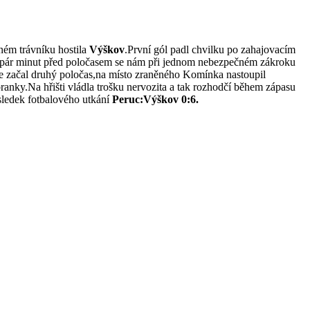
ném trávníku hostila
Výškov
.První gól padl chvilku po zahajovacím
žel pár minut před poločasem se nám při jednom nebezpečném zákroku
ce začal druhý poločas,na místo zraněného Komínka nastoupil
ranky.Na hřišti vládla trošku nervozita a tak rozhodčí během zápasu
ýsledek fotbalového utkání
Peruc:Výškov 0:6.