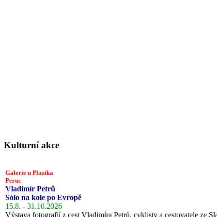
Kulturní akce
Galerie u Plazíka
Peruc
Vladimír Petrů
Sólo na kole po Evropě
15.8. - 31.10.2026
Výstava fotografií z cest Vladimíra Petrů, cyklisty a cestovatele ze Sl