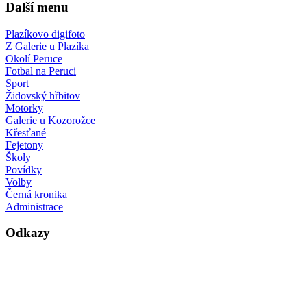
Další menu
Plazíkovo digifoto
Z Galerie u Plazíka
Okolí Peruce
Fotbal na Peruci
Sport
Židovský hřbitov
Motorky
Galerie u Kozorožce
Křesťané
Fejetony
Školy
Povídky
Volby
Černá kronika
Administrace
Odkazy