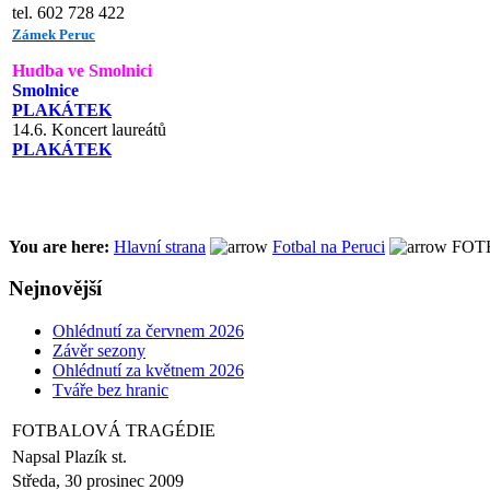
tel. 602 728 422
Zámek Peruc
Hudba ve Smolnici
Smolnice
PLAKÁTEK
14.6. Koncert laureátů
PLAKÁTEK
You are here:
Hlavní strana
Fotbal na Peruci
FOT
Nejnovější
Ohlédnutí za červnem 2026
Závěr sezony
Ohlédnutí za květnem 2026
Tváře bez hranic
FOTBALOVÁ TRAGÉDIE
Napsal Plazík st.
Středa, 30 prosinec 2009