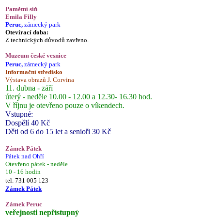
Pamětní síň
Emila Filly
Peruc,
zámecký park
Otevírací doba:
Z technických důvodů zavřeno.
Muzeum české vesnice
Peruc,
zámecký park
Informační středisko
Výstava obrazů J. Corvina
11. dubna - září
úterý - neděle 10.00 - 12.00 a 12.30- 16.30 hod.
V říjnu je otevřeno pouze o víkendech.
Vstupné:
Dospělí 40 Kč
Děti od 6 do 15 let a senioři 30 Kč
Zámek Pátek
Pátek nad Ohří
Otevřeno pátek - neděle
10 - 16 hodin
tel. 731 005 123
Zámek Pátek
Zámek Peruc
veřejnosti nepřístupný