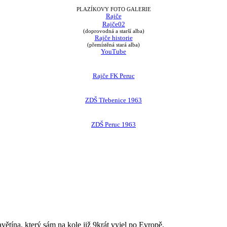
PLAZÍKOVY FOTO GALERIE
Rajče
Rajče02
(doprovodná a starší alba)
Rajče historie
(přemístěná stará alba)
YouTube
Rajče FK Peruc
ZDŠ Třebenice 1963
ZDŠ Peruc 1963
avětína, který sám na kole již 9krát vyjel po Evropě.