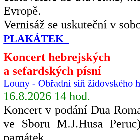
Evropě.
Vernisáž se uskuteční v sob
PLAKÁTEK
Koncert hebrejských
a sefardských písní
Louny - Obřadní síň židovského h
16.8.2026 14 hod.
Koncert v podání Dua Roman
ve Sboru M.J.Husa Peruc
památek.