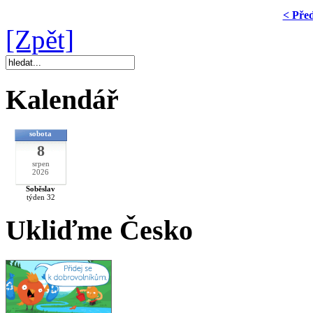
< Pře
[Zpět]
Kalendář
sobota
8
srpen
2026
Soběslav
týden 32
Ukliďme Česko