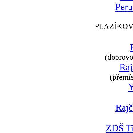
Peru
PLAZÍKOV
(doprovod
Raj
(přemís
Rajč
ZDŠ Tř