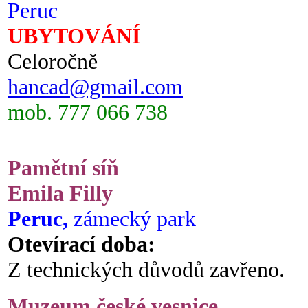
Peruc
UBYTOVÁNÍ
Celoročně
hancad@gmail.com
mob. 777 066 738
Pamětní síň
Emila Filly
Peruc,
zámecký park
Otevírací doba:
Z technických důvodů zavřeno.
Muzeum české vesnice