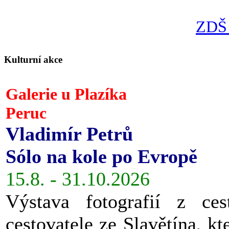
ZDŠ 
Kulturní akce
Galerie u Plazíka
Peruc
Vladimír Petrů
Sólo na kole po Evropě
15.8. - 31.10.2026
Výstava fotografií z ces
cestovatele ze Slavětína, kt