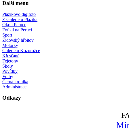
Další menu
Plazíkovo digifoto
Z Galerie u Plazíka
Okolí Peruce
Fotbal na Peruci
Sport
Židovský hřbitov
Motorky
Galerie u Kozorožce
Křesťané
Fejetony
Školy
Povídky
Volby
Černá kronika
Administrace
Odkazy
F
Mir