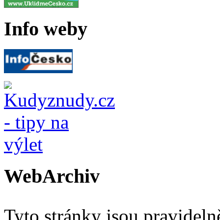
Info weby
WebArchiv
Tyto stránky jsou pravidel