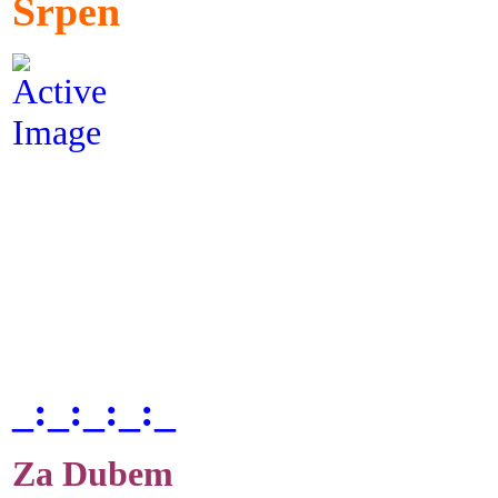
Srpen
_:_:_:_:_
Za Dubem