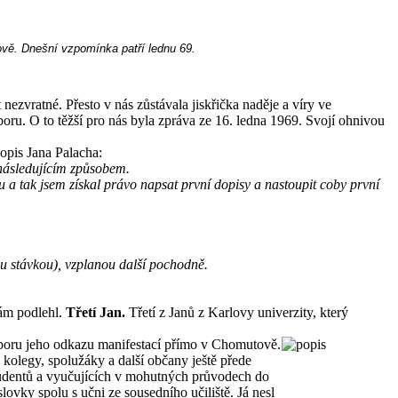
ově. Dnešní vzpomínka patří lednu 69.
zvratné. Přesto v nás zůstávala jiskřička naděje a víry ve
oru. O to těžší pro nás byla zpráva ze 16. ledna 1969. Svojí ohnivou
opis Jana Palacha:
ě následujícím způsobem.
ku a tak jsem získal právo napsat první dopisy a nastoupit coby první
ou stávkou), vzplanou další pochodně.
nám podlehl.
Třetí Jan.
Třetí z Janů z Karlovy univerzity, který
dporu jeho odkazu manifestací přímo v Chomutově.
kolegy, spolužáky a další občany ještě přede
studentů a vyučujících v mohutných průvodech do
ovky spolu s učni ze sousedního učiliště. Já nesl