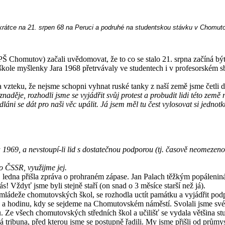
é krátce na 21. srpen 68 na Peruci a podruhé na studentskou stávku v Chomut
Chomutov) začali uvědomovat, že to co se stalo 21. srpna začíná být ne
škole myšlenky Jara 1968 přetrvávaly ve studentech i v profesorském sb
zteku, že nejsme schopni vyhnat ruské tanky z naší země jsme četli d
naděje, rozhodli jsme se vyjádřit svůj protest a probudit lidi této zem
láni se dát pro naši věc upálit. Já jsem měl tu čest vylosovat si jednot
a 1969, a nevstoupí-li lid s dostatečnou podporou (tj. časově neomezen
o ČSSR, využijme jej.
19. ledna přišla zpráva o prohraném zápase. Jan Palach těžkým popáleni
! Vždyť jsme byli stejně staří (on snad o 3 měsíce starší než já).
 mládeže chomutovských škol, se rozhodla uctít památku a vyjádřit po
n a hodinu, kdy se sejdeme na Chomutovském náměstí. Svolali jsme své 
u. Ze všech chomutovských středních škol a učilišť se vydala většina 
ribuna, před kterou jsme se postupně řadili. My jsme přišli od průmysl