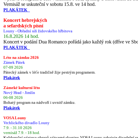
Vernisáž se uskuteční v sobotu 15.8. ve 14 hod.
PLAKÁTEK
Koncert hebrejských
a sefardských písní
Louny - Obřadní síň židovského hřbitova
16.8.2026 14 hod.
Koncert v podání Dua Romanco pořádá jako každý rok (dříve ve Sb
PLAKÁTEK
Léto na zámku 2026
Zámek Pátek
07-09 2026
Pátecký zámek v léťe tradičně žije pestrým programem.
Plakátek
Zámeké kulturní léto
Nový Hrad - Jimlín
06-08 2026
Bohatý program na nádvoří i uvnitř zámku.
Plakátek
VOSA Louny
Vrchlického divadlo Louny
7.9. - 31.10 2026
vernisáž 7.9. - 18 hod.
Každoroční výstava obrazů výtvarné skupiny VOSA Louny zahajuje divadelní s