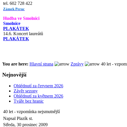
tel. 602 728 422
Zámek Peruc
Hudba ve Smolnici
Smolnice
PLAKÁTEK
14.6. Koncert laureátů
PLAKÁTEK
You are here:
Hlavní strana
Zprávy
40 let - vzpom
Nejnovější
Ohlédnutí za červnem 2026
Závěr sezony
Ohlédnutí za květnem 2026
Tváře bez hranic
40 let - vzpomínka nejsmutnější
Napsal Plazík st.
Středa, 30 prosinec 2009