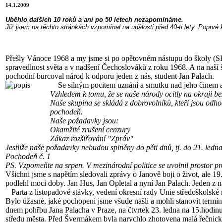
14.1.2009
Uběhlo dalších 10 roků a ani po 50 letech nezapomínáme.
Již jsem na těchto stránkách vzpomínal na události před 40-ti lety. Poprv
Přešly Vánoce 1968 a my jsme si po opětovném nástupu do školy (SPŠ 
spravedlnost světa a v nadšení Čechoslováků z roku 1968. A na naší 
pochodní burcoval národ k odporu jeden z nás, student Jan Palach.
Se silným pocitem uznání a smutku nad jeho činem a v
Vzhledem k tomu, že se naše národy ocitly na okraji bez
Naše skupina se skládá z dobrovolníků, kteří jsou odhod
pochodeň.
Naše požadavky jsou:
Okamžité zrušení cenzury
Zákaz rozšiřování "Zpráv"
Jestliže naše požadavky nebudou splněny do pěti dnů, tj. do 21. ledn
Pochodeň č. 1
PS. Vzpomeňte na srpen. V mezinárodní politice se uvolnil prostor pr
Všichni jsme s napětím sledovali zprávy o Janově boji o život, ale 
podlehl moci doby. Jan Hus, Jan Opletal a nyní Jan Palach. Jeden z nás
Parta z listopadové stávky, vedení okresní rady Unie středoškolské
Bylo úžasné, jaké pochopení jsme všude našli a mohli stanovit termí
dnem pohřbu Jana Palacha v Praze, na čtvrtek 23. ledna na 15.hodin
středu města. Před Švermákem byla narychlo zhotovena malá řečnická t