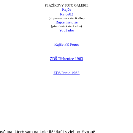
PLAZÍKOVY FOTO GALERIE
Rajče
Rajče02
(doprovodná a starší alba)
Rajče historie
(přemístěná stará alba)
YouTube
Rajče FK Peruc
ZDŠ Třebenice 1963
ZDŠ Peruc 1963
avětína, který sám na kole již 9krát vyjel po Evropě.