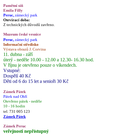
Pamětní síň
Emila Filly
Peruc,
zámecký park
Otevírací doba:
Z technických důvodů zavřeno.
Muzeum české vesnice
Peruc,
zámecký park
Informační středisko
Výstava obrazů J. Corvina
11. dubna - září
úterý - neděle 10.00 - 12.00 a 12.30- 16.30 hod.
V říjnu je otevřeno pouze o víkendech.
Vstupné:
Dospělí 40 Kč
Děti od 6 do 15 let a senioři 30 Kč
Zámek Pátek
Pátek nad Ohří
Otevřeno pátek - neděle
10 - 16 hodin
tel. 731 005 123
Zámek Pátek
Zámek Peruc
veřejnosti nepřístupný