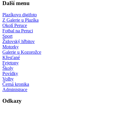
Další menu
Plazíkovo digifoto
Z Galerie u Plazíka
Okolí Peruce
Fotbal na Peruci
Sport
Židovský hřbitov
Motorky
Galerie u Kozorožce
Křesťané
Fejetony
Školy
Povídky
Volby
Černá kronika
Administrace
Odkazy