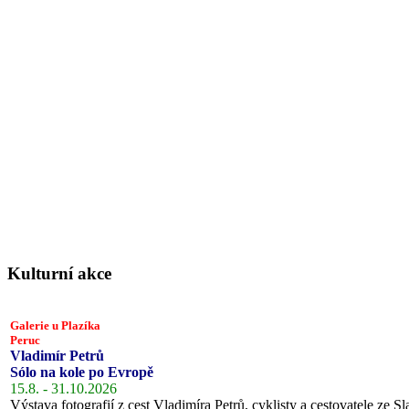
Kulturní akce
Galerie u Plazíka
Peruc
Vladimír Petrů
Sólo na kole po Evropě
15.8. - 31.10.2026
Výstava fotografií z cest Vladimíra Petrů, cyklisty a cestovatele ze Sl