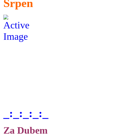
Srpen
_:_:_:_:_
Za Dubem