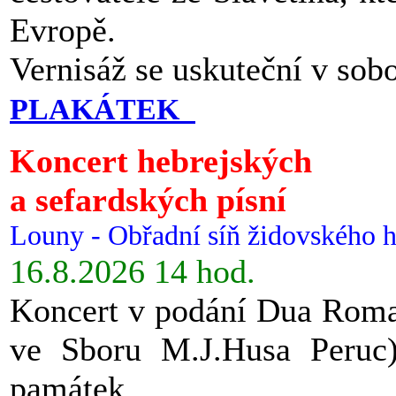
Evropě.
Vernisáž se uskuteční v sob
PLAKÁTEK
Koncert hebrejských
a sefardských písní
Louny - Obřadní síň židovského h
16.8.2026 14 hod.
Koncert v podání Dua Roman
ve Sboru M.J.Husa Peruc
památek.