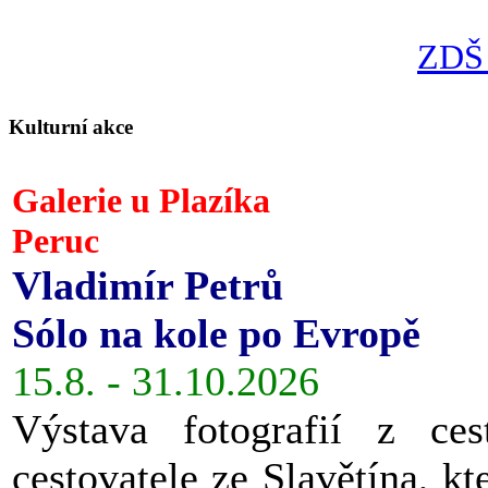
ZDŠ 
Kulturní akce
Galerie u Plazíka
Peruc
Vladimír Petrů
Sólo na kole po Evropě
15.8. - 31.10.2026
Výstava fotografií z ces
cestovatele ze Slavětína, kt