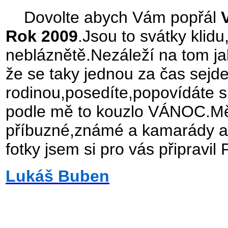
Dovolte abych Vám popřál
Rok 2009
.Jsou to svátky klidu
nebláznětě.Nezáleží na tom j
že se taky jednou za čas sejde
rodinou,posedíte,popovídáte si
podle mě to kouzlo VÁNOC.Měj
příbuzné,známé a kamarády a
fotky jsem si pro vás připravil
Lukáš Buben