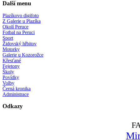
Další menu
Plazíkovo digifoto
Z Galerie u Plazíka
Okolí Peruce
Fotbal na Peruci
Sport
Židovský hřbitov
Motorky
Galerie u Kozorožce
Křesťané
Fejetony
Školy
Povídky
Volby
Černá kronika
Administrace
Odkazy
F
Mir