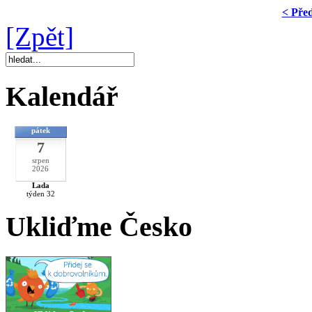
< Pře
[Zpět]
Kalendář
pátek
7
srpen
2026
Lada
týden 32
Ukliďme Česko