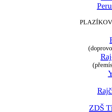
Peru
PLAZÍKOV
(doprovod
Raj
(přemís
Rajč
ZDŠ Tř