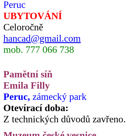
Peruc
UBYTOVÁNÍ
Celoročně
hancad@gmail.com
mob. 777 066 738
Pamětní síň
Emila Filly
Peruc,
zámecký park
Otevírací doba:
Z technických důvodů zavřeno.
Muzeum české vesnice