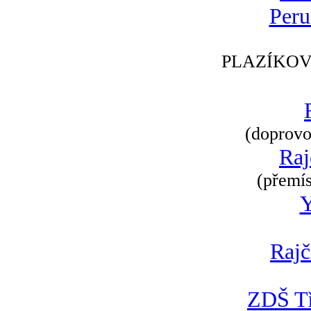
Peru
PLAZÍKOV
(doprovod
Raj
(přemís
Rajč
ZDŠ Tř