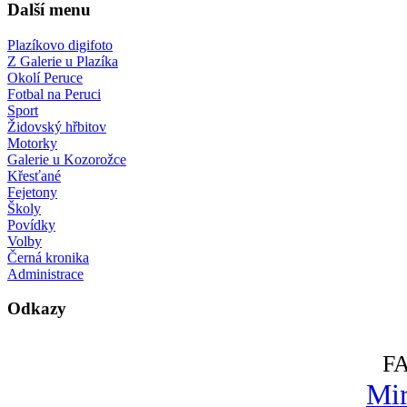
Další menu
Plazíkovo digifoto
Z Galerie u Plazíka
Okolí Peruce
Fotbal na Peruci
Sport
Židovský hřbitov
Motorky
Galerie u Kozorožce
Křesťané
Fejetony
Školy
Povídky
Volby
Černá kronika
Administrace
Odkazy
F
Mir