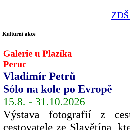
ZDŠ 
Kulturní akce
Galerie u Plazíka
Peruc
Vladimír Petrů
Sólo na kole po Evropě
15.8. - 31.10.2026
Výstava fotografií z ces
cestovatele ze Slavětína, kt