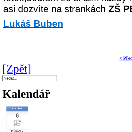
asi dozvíte na strankách
ZŠ P
Lukáš Buben
< Pře
[Zpět]
Kalendář
čtvrtek
6
srpen
2026
Oldřiška