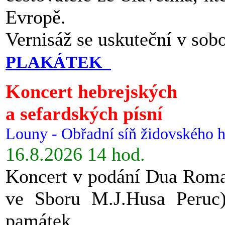
Evropě.
Vernisáž se uskuteční v sob
PLAKÁTEK
Koncert hebrejských
a sefardských písní
Louny - Obřadní síň židovského h
16.8.2026 14 hod.
Koncert v podání Dua Roman
ve Sboru M.J.Husa Peruc
památek.