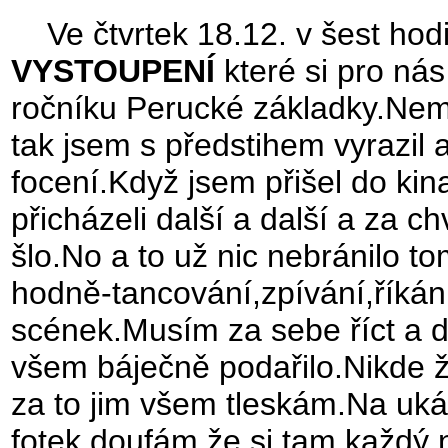
Ve čtvrtek 18.12. v šest hod
VYSTOUPENÍ
které si pro nás
ročníku Perucké základky.Nemoh
tak jsem s předstihem vyrazil
focení.Když jsem přišel do kina,
přicházeli další a další a za ch
šlo.No a to už nic nebránilo t
hodně-tancování,zpívání,říká
scének.Musím za sebe říct a 
všem báječně podařilo.Nikde žá
za to jim všem tleskám.Na uk
fotek,doufám že si tam každý n