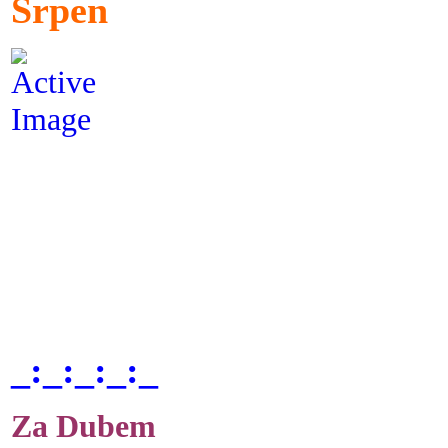
Srpen
_:_:_:_:_
Za Dubem