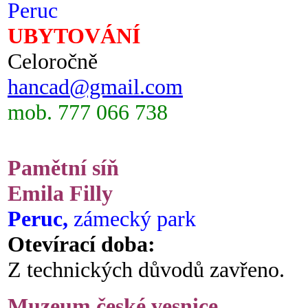
Peruc
UBYTOVÁNÍ
Celoročně
hancad@gmail.com
mob. 777 066 738
Pamětní síň
Emila Filly
Peruc,
zámecký park
Otevírací doba:
Z technických důvodů zavřeno.
Muzeum české vesnice