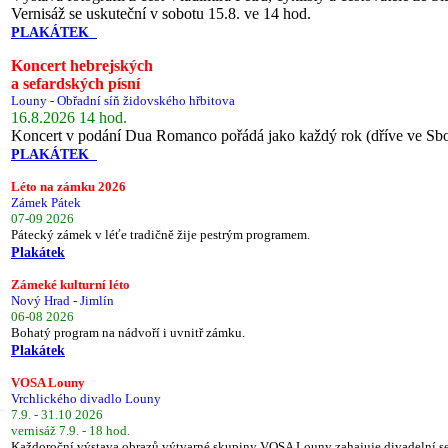
Vernisáž se uskuteční v sobotu 15.8. ve 14 hod.
PLAKÁTEK
Koncert hebrejských
a sefardských písní
Louny - Obřadní síň židovského hřbitova
16.8.2026 14 hod.
Koncert v podání Dua Romanco pořádá jako každý rok (dříve ve Sb
PLAKÁTEK
Léto na zámku 2026
Zámek Pátek
07-09 2026
Pátecký zámek v léťe tradičně žije pestrým programem.
Plakátek
Zámeké kulturní léto
Nový Hrad - Jimlín
06-08 2026
Bohatý program na nádvoří i uvnitř zámku.
Plakátek
VOSA Louny
Vrchlického divadlo Louny
7.9. - 31.10 2026
vernisáž 7.9. - 18 hod.
Každoroční výstava obrazů výtvarné skupiny VOSA Louny zahajuje divadelní s