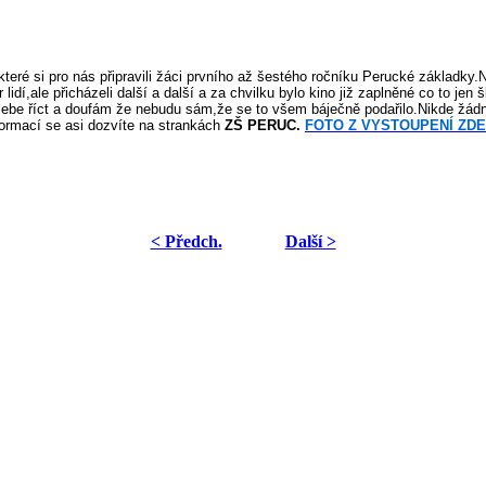
teré si pro nás připravili žáci prvního až šestého ročníku Perucké základky.
lidí,ale přicházeli další a další a za chvilku bylo kino již zaplněné co to jen
be říct a doufám že nebudu sám,že se to všem báječně podařilo.Nikde žádná
formací se asi dozvíte na strankách
ZŠ PERUC.
FOTO Z VYSTOUPENÍ ZDE
< Předch.
Další >