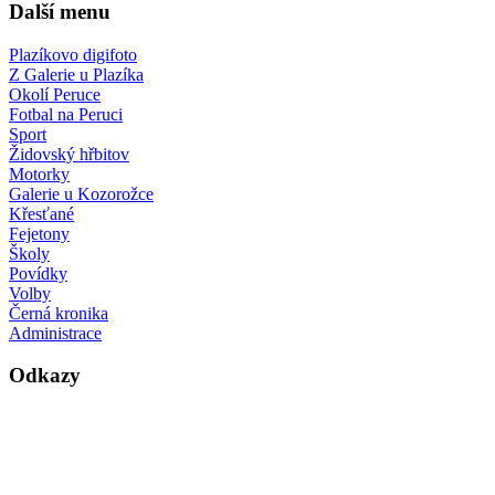
Další menu
Plazíkovo digifoto
Z Galerie u Plazíka
Okolí Peruce
Fotbal na Peruci
Sport
Židovský hřbitov
Motorky
Galerie u Kozorožce
Křesťané
Fejetony
Školy
Povídky
Volby
Černá kronika
Administrace
Odkazy