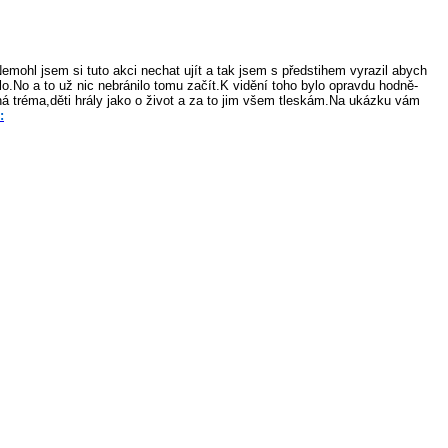
Nemohl jsem si tuto akci nechat ujít a tak jsem s předstihem vyrazil abych
 šlo.No a to už nic nebránilo tomu začít.K vidění toho bylo opravdu hodně-
 tréma,děti hrály jako o život a za to jim všem tleskám.Na ukázku vám
: