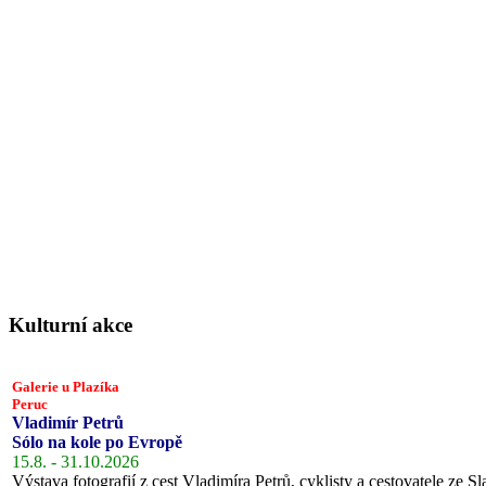
Kulturní akce
Galerie u Plazíka
Peruc
Vladimír Petrů
Sólo na kole po Evropě
15.8. - 31.10.2026
Výstava fotografií z cest Vladimíra Petrů, cyklisty a cestovatele ze Sl