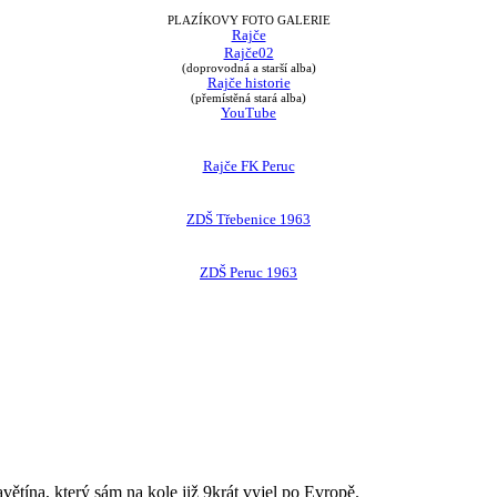
PLAZÍKOVY FOTO GALERIE
Rajče
Rajče02
(doprovodná a starší alba)
Rajče historie
(přemístěná stará alba)
YouTube
Rajče FK Peruc
ZDŠ Třebenice 1963
ZDŠ Peruc 1963
avětína, který sám na kole již 9krát vyjel po Evropě.