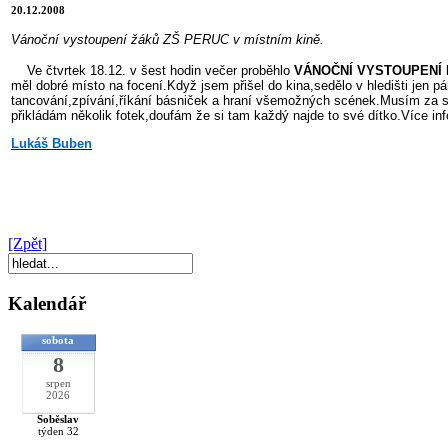
20.12.2008
Vánoční vystoupení žáků ZŠ PERUC v místním kině.
Ve čtvrtek 18.12. v šest hodin večer proběhlo
VÁNOČNÍ VYSTOUPENÍ
k
měl dobré místo na focení.Když jsem přišel do kina,sedělo v hledišti jen pár 
tancování,zpívání,říkání básniček a hraní všemožných scének.Musím za se
přikládám několik fotek,doufám že si tam každý najde to své dítko.Více in
Lukáš Buben
[Zpět]
Kalendář
sobota
8
srpen
2026
Soběslav
týden 32