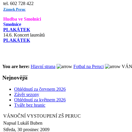
tel. 602 728 422
Zámek Peruc
Hudba ve Smolnici
Smolnice
PLAKÁTEK
14.6. Koncert laureátů
PLAKÁTEK
You are here:
Hlavní strana
Fotbal na Peruci
VÁN
Nejnovější
Ohlédnutí za červnem 2026
Závěr sezony
Ohlédnutí za květnem 2026
Tváře bez hranic
VÁNOČNÍ VYSTOUPENÍ ZŠ PERUC
Napsal Lukáš Buben
Středa, 30 prosinec 2009