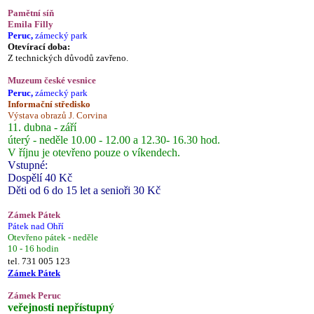
Pamětní síň
Emila Filly
Peruc,
zámecký park
Otevírací doba:
Z technických důvodů zavřeno.
Muzeum české vesnice
Peruc,
zámecký park
Informační středisko
Výstava obrazů J. Corvina
11. dubna - září
úterý - neděle 10.00 - 12.00 a 12.30- 16.30 hod.
V říjnu je otevřeno pouze o víkendech.
Vstupné:
Dospělí 40 Kč
Děti od 6 do 15 let a senioři 30 Kč
Zámek Pátek
Pátek nad Ohří
Otevřeno pátek - neděle
10 - 16 hodin
tel. 731 005 123
Zámek Pátek
Zámek Peruc
veřejnosti nepřístupný