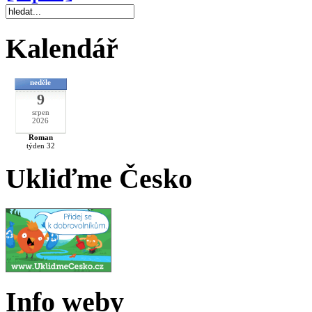
Kalendář
neděle
9
srpen
2026
Roman
týden 32
Ukliďme Česko
Info weby