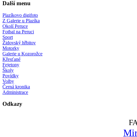
Další menu
Plazíkovo digifoto
Z Galerie u Plazíka
Okolí Peruce
Fotbal na Peruci
Sport
Židovský hřbitov
Motorky
Galerie u Kozorožce
Křesťané
Fejetony
Školy
Povídky
Volby
Černá kronika
Administrace
Odkazy
F
Mir