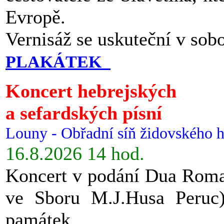
Evropě.
Vernisáž se uskuteční v sob
PLAKÁTEK
Koncert hebrejských
a sefardských písní
Louny - Obřadní síň židovského h
16.8.2026 14 hod.
Koncert v podání Dua Roman
ve Sboru M.J.Husa Peruc
památek.