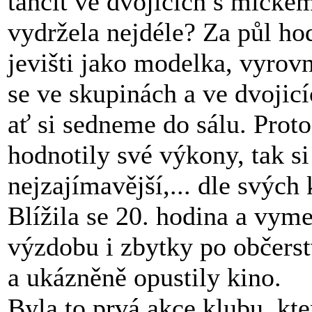
tančit ve dvojicích s míčkem
vydržela nejdéle? Za půl hod
jevišti jako modelka, vyrovn
se ve skupinách a ve dvojicí
ať si sedneme do sálu. Prot
hodnotily své výkony, tak si 
nejzajímavější,... dle svých k
Blížila se 20. hodina a vym
výzdobu i zbytky po občers
a ukázněně opustily kino.
Byla to prvá akce klubu, kter