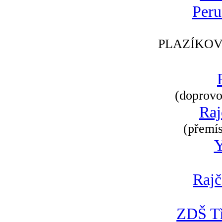
Peru
PLAZÍKOV
(doprovod
Raj
(přemís
Rajč
ZDŠ Tř