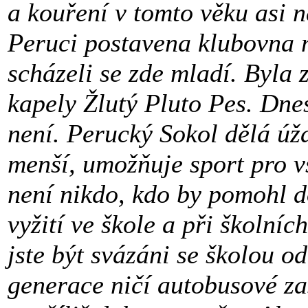
a kouření v tomto věku asi n
Peruci postavena klubovna 
scházeli se zde mladí. Byla z
kapely Žlutý Pluto Pes. Dne
není. Perucký Sokol dělá úža
menší, umožňuje sport pro v
není nikdo, kdo by pomohl d
vyžití ve škole a při školníc
jste být svázáni se školou o
generace ničí autobusové za