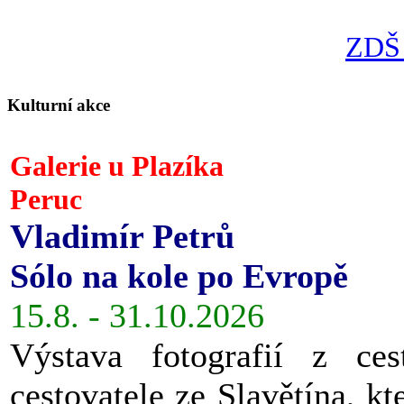
ZDŠ 
Kulturní akce
Galerie u Plazíka
Peruc
Vladimír Petrů
Sólo na kole po Evropě
15.8. - 31.10.2026
Výstava fotografií z ces
cestovatele ze Slavětína, kt