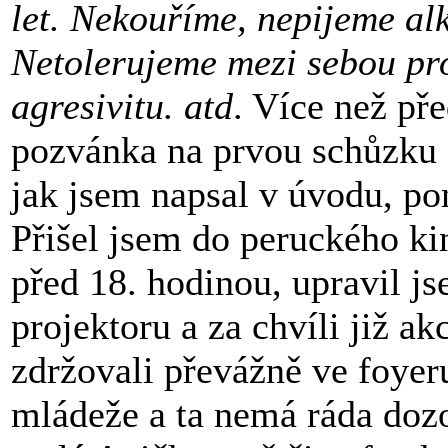
let. Nekouříme, nepijeme al
Netolerujeme mezi sebou pro
agresivitu. atd
. Více než př
pozvánka na prvou schůzku -
jak jsem napsal v úvodu, po
Přišel jsem do peruckého kin
před 18. hodinou, upravil j
projektoru a za chvíli již a
zdržovali převážně ve foyeru
mládeže a ta nemá ráda doz