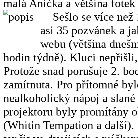
malá Anička a většina fotek j
Sešlo se více než 1
asi 35 pozvánek a ja
webu (většina dnešní
hodin týdně). Kluci nepřišli,
Protože snad porušuje 2. bod
zamítnuta. Pro přítomné byl
nealkoholický nápoj a slané
projektoru byly promítány o
(Whitin Tempation a další).