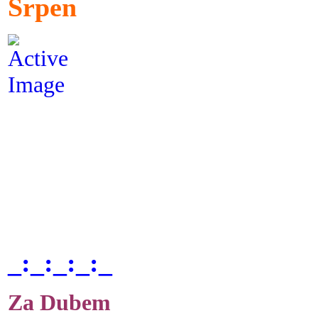
Srpen
_:_:_:_:_
Za Dubem