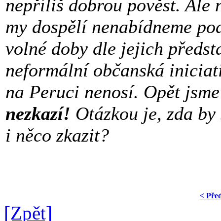
nepříliš dobrou pověst. Ale 
my dospělí nenabídneme pod
volné doby dle jejich předst
neformální občanská iniciati
na Peruci nenosí. Opět jsm
nezkazí!
Otázkou je, zda by 
i něco zkazit?
< Pře
[Zpět]