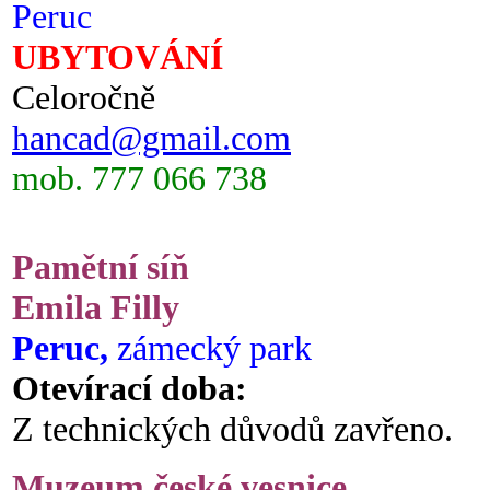
Peruc
UBYTOVÁNÍ
Celoročně
hancad@gmail.com
mob. 777 066 738
Pamětní síň
Emila Filly
Peruc,
zámecký park
Otevírací doba:
Z technických důvodů zavřeno.
Muzeum české vesnice