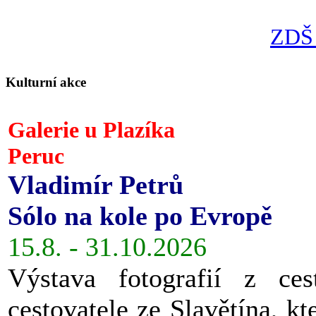
ZDŠ 
Kulturní akce
Galerie u Plazíka
Peruc
Vladimír Petrů
Sólo na kole po Evropě
15.8. - 31.10.2026
Výstava fotografií z ces
cestovatele ze Slavětína, kt