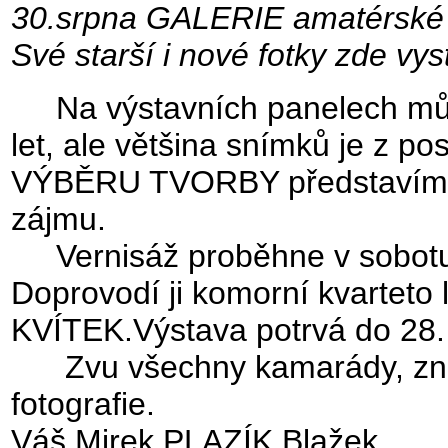
30.srpna GALERIE amatérské f
Své starší i nové fotky zde vyst
Na výstavních panelech můžet
let, ale většina snímků je z 
VÝBĚRU TVORBY představím fo
zájmu.
Vernisáž proběhne v sobotu 
Doprovodí ji komorní kvartet
KVÍTEK.Výstava potrvá do 28. 
Zvu všechny kamarády, zná
fotografie.
Váš Mirek PLAZÍK Blažek.