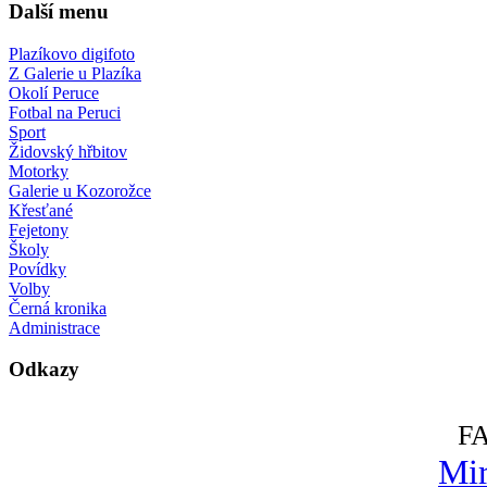
Další menu
Plazíkovo digifoto
Z Galerie u Plazíka
Okolí Peruce
Fotbal na Peruci
Sport
Židovský hřbitov
Motorky
Galerie u Kozorožce
Křesťané
Fejetony
Školy
Povídky
Volby
Černá kronika
Administrace
Odkazy
F
Mir