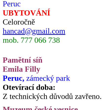
Peruc
UBYTOVÁNÍ
Celoročně
hancad@gmail.com
mob. 777 066 738
Pamětní síň
Emila Filly
Peruc,
zámecký park
Otevírací doba:
Z technických důvodů zavřeno.
Muzeum české vesnice