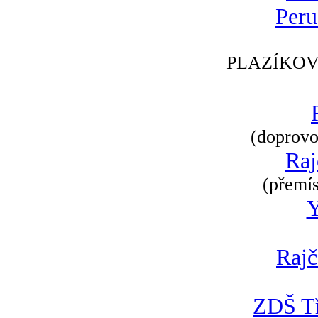
Peru
PLAZÍKOV
(doprovod
Raj
(přemís
Rajč
ZDŠ Tř