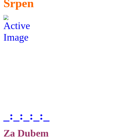
Srpen
_:_:_:_:_
Za Dubem