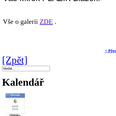
Vše o galerii
ZDE
.
< Pře
[Zpět]
Kalendář
čtvrtek
6
srpen
2026
Oldřiška