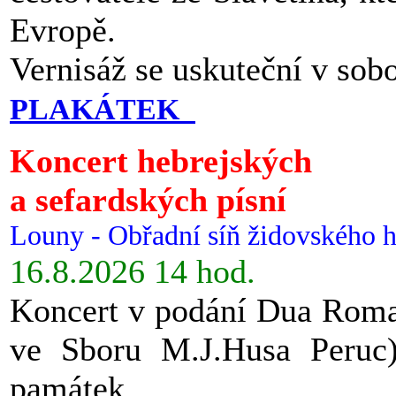
Evropě.
Vernisáž se uskuteční v sob
PLAKÁTEK
Koncert hebrejských
a sefardských písní
Louny - Obřadní síň židovského h
16.8.2026 14 hod.
Koncert v podání Dua Roman
ve Sboru M.J.Husa Peruc
památek.