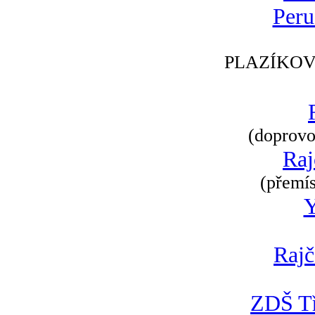
Peru
PLAZÍKOV
(doprovod
Raj
(přemís
Rajč
ZDŠ Tř