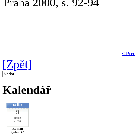
Praha 2000, s. 92-94
< Pře
[Zpět]
Kalendář
neděle
9
srpen
2026
Roman
týden 32