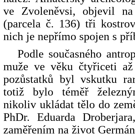
ve Zvoleněvsi, objevil n
(parcela č. 136) tři kostr
nich je nepřímo spojen s p
Podle současného antrop
muže ve věku čtyřiceti až 
pozůstatků byl vskutku ra
totiž bylo téměř železn
nikoliv ukládat tělo do ze
PhDr. Eduarda Droberjara,
zaměřením na život Germán