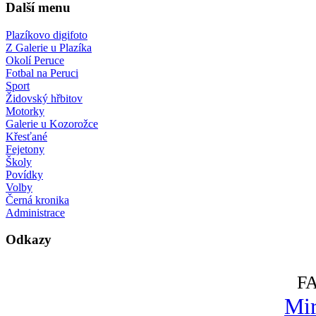
Další menu
Plazíkovo digifoto
Z Galerie u Plazíka
Okolí Peruce
Fotbal na Peruci
Sport
Židovský hřbitov
Motorky
Galerie u Kozorožce
Křesťané
Fejetony
Školy
Povídky
Volby
Černá kronika
Administrace
Odkazy
F
Mir