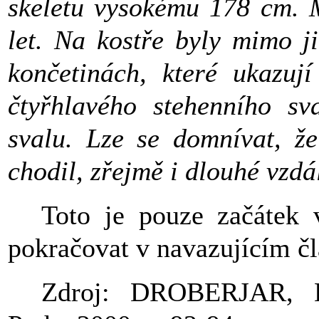
skeletu vysokému 178 cm. M
let. Na kostře byly mimo j
končetinách, které ukazuj
čtyřhlavého stehenního sv
svalu. Lze se domnívat, že
chodil, zřejmě i dlouhé vzdá
Toto je pouze začátek v
pokračovat v navazujícím č
Zdroj: DROBERJAR, 