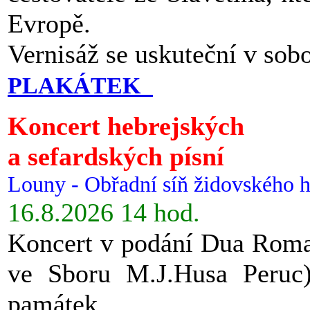
Evropě.
Vernisáž se uskuteční v sob
PLAKÁTEK
Koncert hebrejských
a sefardských písní
Louny - Obřadní síň židovského h
16.8.2026 14 hod.
Koncert v podání Dua Roman
ve Sboru M.J.Husa Peruc
památek.