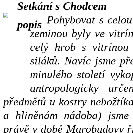
Setkání s Chodcem
Pohybovat s celou
zeminou byly ve vitrí
celý hrob s vitríno
siláků. Navíc jsme př
minulého století vyko
antropologicky urče
předmětů u kostry nebožtík
a hliněnám nádoba) jsme 
právě v době Marobudovy ří