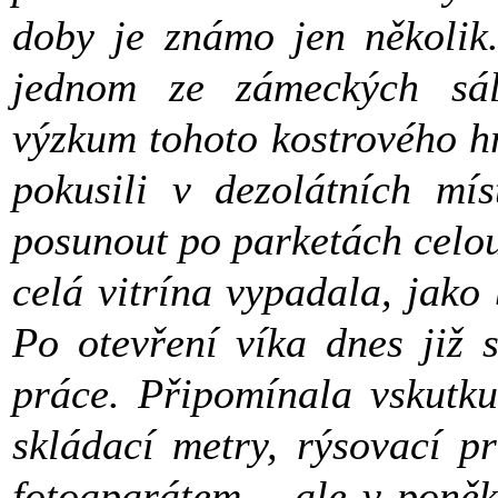
doby je známo jen několik.
jednom ze zámeckých sál
výzkum tohoto kostrového h
pokusili v dezolátních mís
posunout po parketách celou 
celá vitrína vypadala, jako
Po otevření víka dnes již s
práce. Připomínala vskutk
skládací metry, rýsovací pr
fotoaparátem – ale v poněk