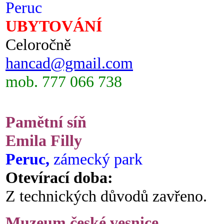
Peruc
UBYTOVÁNÍ
Celoročně
hancad@gmail.com
mob. 777 066 738
Pamětní síň
Emila Filly
Peruc,
zámecký park
Otevírací doba:
Z technických důvodů zavřeno.
Muzeum české vesnice