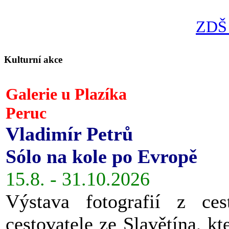
ZDŠ 
Kulturní akce
Galerie u Plazíka
Peruc
Vladimír Petrů
Sólo na kole po Evropě
15.8. - 31.10.2026
Výstava fotografií z ces
cestovatele ze Slavětína, kt