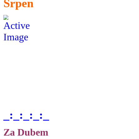
Srpen
_:_:_:_:_
Za Dubem