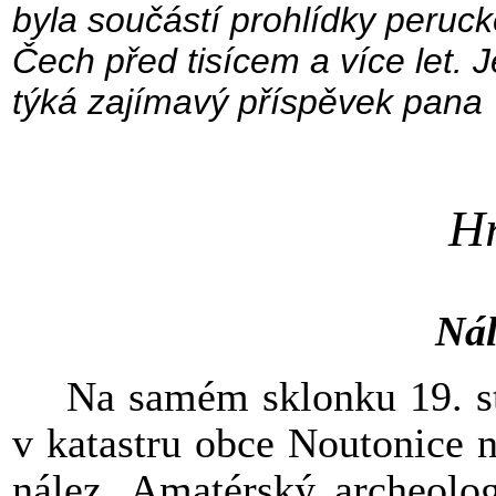
byla součástí prohlídky peruc
Čech před tisícem a více let.
týká zajímavý příspěvek pan
Hr
Nál
Na samém sklonku 19. stol
v katastru obce Noutonice 
nález. Amatérský archeolog