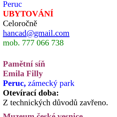
Peruc
UBYTOVÁNÍ
Celoročně
hancad@gmail.com
mob. 777 066 738
Pamětní síň
Emila Filly
Peruc,
zámecký park
Otevírací doba:
Z technických důvodů zavřeno.
Muzeum české vesnice