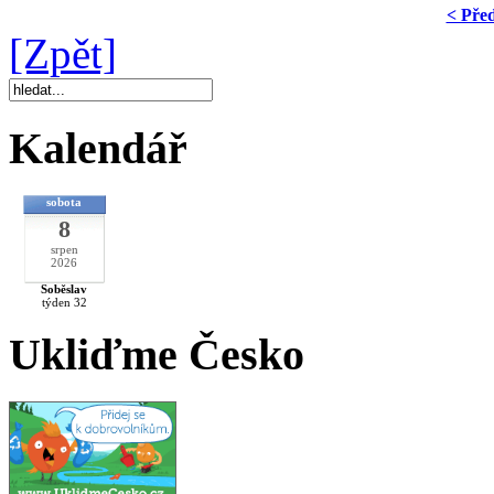
< Pře
[Zpět]
Kalendář
sobota
8
srpen
2026
Soběslav
týden 32
Ukliďme Česko