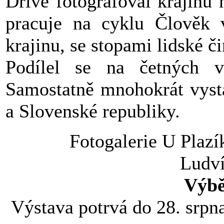
Dříve fotografoval krajinu 
pracuje na cyklu Člověk 
krajinu, se stopami lidské či
Podílel se na četných v
Samostatně mnohokrát vyst
a Slovenské republiky.
Fotogalerie U Plazí
Ludv
Výbě
Výstava potrvá do 28. srpna