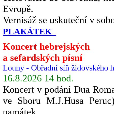
Evropě.
Vernisáž se uskuteční v sob
PLAKÁTEK
Koncert hebrejských
a sefardských písní
Louny - Obřadní síň židovského h
16.8.2026 14 hod.
Koncert v podání Dua Roman
ve Sboru M.J.Husa Peruc
památek.