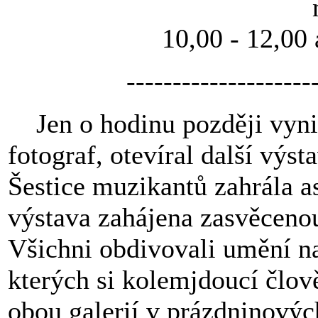
10,00 - 12,00 
--------------------
Jen o hodinu později vynika
fotograf, otevíral další výs
Šestice muzikantů zahrála as
výstava zahájena zasvěcenou
Všichni obdivovali umění naj
kterých si kolemjdoucí člo
obou galerií v prázdninových