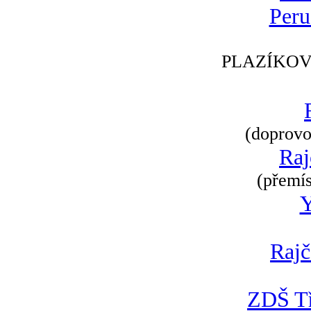
Peru
PLAZÍKOV
(doprovod
Raj
(přemís
Rajč
ZDŠ Tř