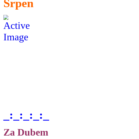
Srpen
_:_:_:_:_
Za Dubem