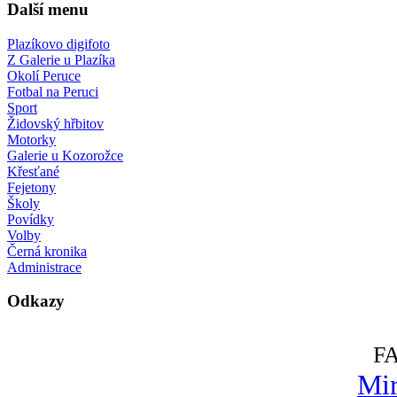
Další menu
Plazíkovo digifoto
Z Galerie u Plazíka
Okolí Peruce
Fotbal na Peruci
Sport
Židovský hřbitov
Motorky
Galerie u Kozorožce
Křesťané
Fejetony
Školy
Povídky
Volby
Černá kronika
Administrace
Odkazy
F
Mir