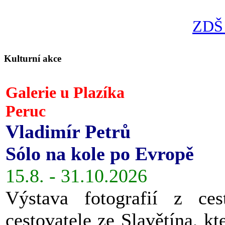
ZDŠ 
Kulturní akce
Galerie u Plazíka
Peruc
Vladimír Petrů
Sólo na kole po Evropě
15.8. - 31.10.2026
Výstava fotografií z ces
cestovatele ze Slavětína, kt