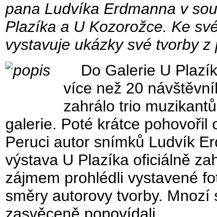
pana Ludvíka Erdmanna v sou
Plazíka a U Kozorožce. Ke své
vystavuje ukázky své tvorby z
Do Galerie U Plazíka 
více než 20 návštěvník
zahrálo trio muzikantů
galerie. Poté krátce pohovořil
Peruci autor snímků Ludvík Erd
výstava U Plazíka oficiálně za
zájmem prohlédli vystavené fot
směry autorovy tvorby. Mnozí
zasvěceně popovídali.