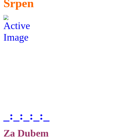
Srpen
_:_:_:_:_
Za Dubem