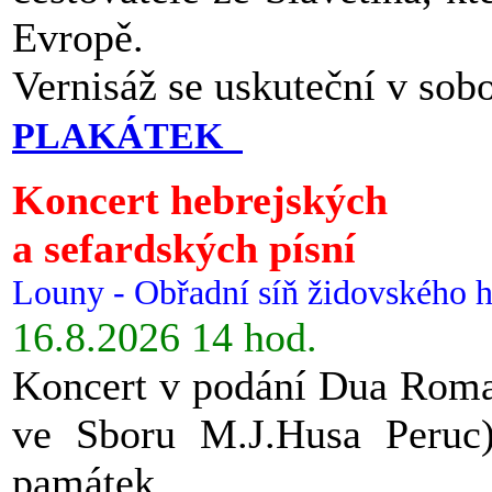
Evropě.
Vernisáž se uskuteční v sob
PLAKÁTEK
Koncert hebrejských
a sefardských písní
Louny - Obřadní síň židovského h
16.8.2026 14 hod.
Koncert v podání Dua Roman
ve Sboru M.J.Husa Peruc
památek.