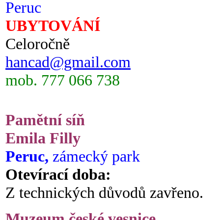
Peruc
UBYTOVÁNÍ
Celoročně
hancad@gmail.com
mob. 777 066 738
Pamětní síň
Emila Filly
Peruc,
zámecký park
Otevírací doba:
Z technických důvodů zavřeno.
Muzeum české vesnice