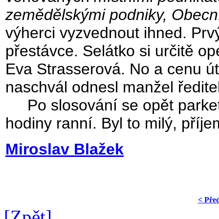
zemědělskými podniky, Obecním
výherci vyzvednout ihned. Prv
přestávce. Selátko si určitě o
Eva Strasserová. No a cenu útě
naschvál odnesl manžel ředitel
Po slosování se opět parket n
hodiny ranní. Byl to milý, příj
Miroslav Blažek
< Pře
[Zpět]