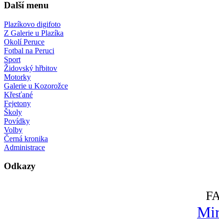
Další menu
Plazíkovo digifoto
Z Galerie u Plazíka
Okolí Peruce
Fotbal na Peruci
Sport
Židovský hřbitov
Motorky
Galerie u Kozorožce
Křesťané
Fejetony
Školy
Povídky
Volby
Černá kronika
Administrace
Odkazy
F
Mir