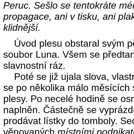
Peruc. Sešlo se tentokráte m
propagace, ani v tisku, ani plak
klidnější.
Úvod plesu obstaral svým pě
soubor Luna. Všem se předtanč
slavnostní ráz.
Poté se již ujala slova, vlas
se po několika málo měsících 
plesy. Po necelé hodině se osmě
naplněn. Částečně se vyprázdn
prodávat lístky do tomboly. S
věnovaných
místními podnikatel