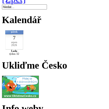
Kalendář
pátek
7
srpen
2026
Lada
týden 32
Ukliďme Česko
Info weby