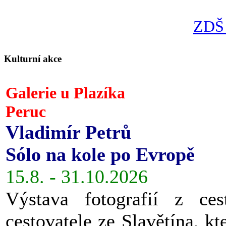
ZDŠ 
Kulturní akce
Galerie u Plazíka
Peruc
Vladimír Petrů
Sólo na kole po Evropě
15.8. - 31.10.2026
Výstava fotografií z ces
cestovatele ze Slavětína, kt