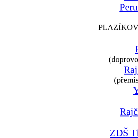
Peru
PLAZÍKOV
(doprovod
Raj
(přemís
Rajč
ZDŠ Tř