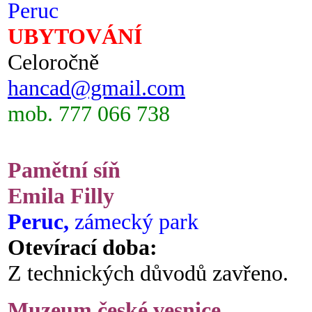
Peruc
UBYTOVÁNÍ
Celoročně
hancad@gmail.com
mob. 777 066 738
Pamětní síň
Emila Filly
Peruc,
zámecký park
Otevírací doba:
Z technických důvodů zavřeno.
Muzeum české vesnice