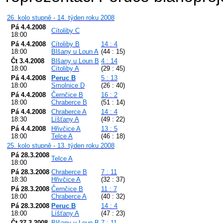
26. kolo stupně - 14. týden roku 2008
Pá 4.4.2008
Cítoliby C
18:00
Pá 4.4.2008
Cítoliby B
14 : 4
18:00
Blšany u Loun A
(44 : 15)
Čt 3.4.2008
Blšany u Loun B
4 : 14
18:00
Cítoliby A
(29 : 45)
Pá 4.4.2008
Peruc B
5 : 13
18:00
Smolnice D
(26 : 40)
Pá 4.4.2008
Černčice B
16 : 2
18:00
Chraberce B
(51 : 14)
Pá 4.4.2008
Chraberce A
14 : 4
18:30
Líšťany A
(49 : 22)
Pá 4.4.2008
Hřivčice A
13 : 5
18:00
Telce A
(46 : 18)
25. kolo stupně - 13. týden roku 2008
Pá 28.3.2008
Telce A
18:00
Pá 28.3.2008
Chraberce B
7 : 11
18:30
Hřivčice A
(32 : 37)
Pá 28.3.2008
Černčice B
11 : 7
18:00
Chraberce A
(40 : 32)
Pá 28.3.2008
Peruc B
14 : 4
18:00
Líšťany A
(47 : 23)
Čt 27.3.2008
Blšany u Loun B
7 : 11