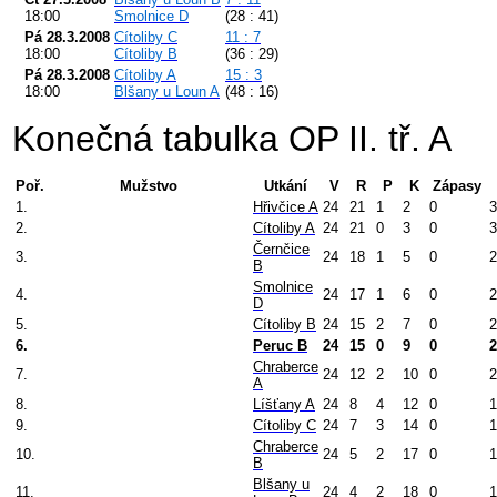
18:00
Smolnice D
(28 : 41)
Pá 28.3.2008
Cítoliby C
11 : 7
18:00
Cítoliby B
(36 : 29)
Pá 28.3.2008
Cítoliby A
15 : 3
18:00
Blšany u Loun A
(48 : 16)
Konečná tabulka OP II. tř. A
Poř.
Mužstvo
Utkání
V
R
P
K
Zápasy
1.
Hřivčice A
24
21
1
2
0
3
2.
Cítoliby A
24
21
0
3
0
3
Černčice
3.
24
18
1
5
0
2
B
Smolnice
4.
24
17
1
6
0
2
D
5.
Cítoliby B
24
15
2
7
0
2
6.
Peruc B
24
15
0
9
0
2
Chraberce
7.
24
12
2
10
0
2
A
8.
Líšťany A
24
8
4
12
0
1
9.
Cítoliby C
24
7
3
14
0
1
Chraberce
10.
24
5
2
17
0
1
B
Blšany u
11.
24
4
2
18
0
1