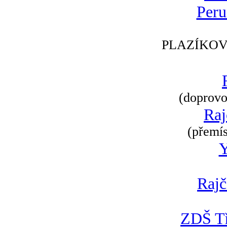
Peru
PLAZÍKOV
(doprovod
Raj
(přemís
Rajč
ZDŠ Tř