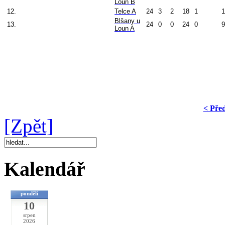
Loun B
12.
Telce A
24
3
2
18
1
1
Blšany u
13.
24
0
0
24
0
9
Loun A
< Pře
[Zpět]
Kalendář
pondělí
10
srpen
2026