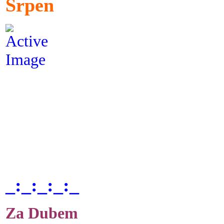
Srpen
_:_:_:_:_
Za Dubem