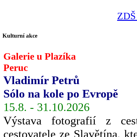
ZDŠ 
Kulturní akce
Galerie u Plazíka
Peruc
Vladimír Petrů
Sólo na kole po Evropě
15.8. - 31.10.2026
Výstava fotografií z ces
cestovatele ze Slavětína, kt