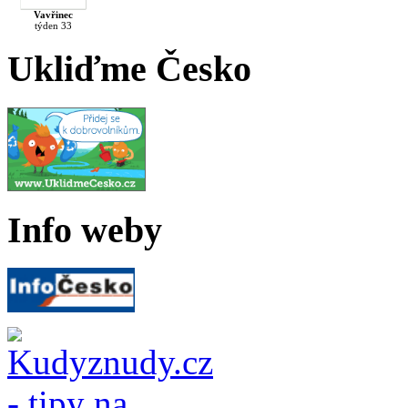
Vavřinec
týden 33
Ukliďme Česko
Info weby