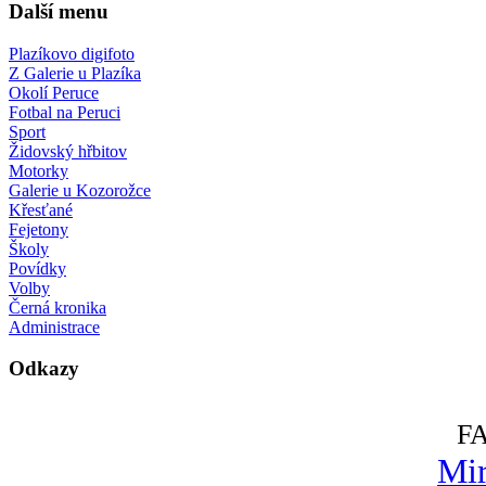
Další menu
Plazíkovo digifoto
Z Galerie u Plazíka
Okolí Peruce
Fotbal na Peruci
Sport
Židovský hřbitov
Motorky
Galerie u Kozorožce
Křesťané
Fejetony
Školy
Povídky
Volby
Černá kronika
Administrace
Odkazy
F
Mir