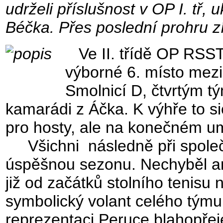
udrželi příslušnost v OP I. tř, u
Béčka. Přes poslední prohru zí
Ve II. třídě OP RSST
výborné 6. místo mezi
Smolnicí D, čtvrtým tý
kamarádi z Áčka. K výhře to si
pro hosty, ale na konečném um
Všichni následně při společ
úspěšnou sezonu. Nechyběl a
již od začátků stolního tenisu 
symbolický volant celého tý
reprezentaci Peruce blahopře