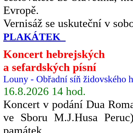
Evropě.
Vernisáž se uskuteční v sob
PLAKÁTEK
Koncert hebrejských
a sefardských písní
Louny - Obřadní síň židovského h
16.8.2026 14 hod.
Koncert v podání Dua Roman
ve Sboru M.J.Husa Peruc
památek.