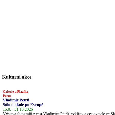
Kulturní akce
Galerie u Plazíka
Peruc
Vladimír Petrů
Sólo na kole po Evropě
15.8. - 31.10.2026
Výstava fotografií z cest Vladimíra Petrů, cyklisty a cestovatele ze Sl