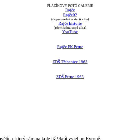
PLAZÍKOVY FOTO GALERIE
Rajče
Rajče02
(doprovodná a starší alba)
Rajče historie
(přemístěná stará alba)
YouTube
Rajče FK Peruc
ZDŠ Třebenice 1963
ZDŠ Peruc 1963
avětína, který sám na kole již 9krát vyjel po Evropě.