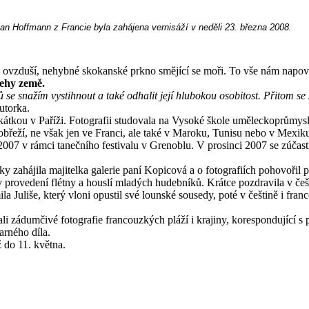
ian Hoffmann z Francie byla zahájena vernisáží v neděli 23. března 2008.
m ovzduší, nehybné skokanské prkno smějící se moři. To vše nám napoví
ehy země.
 se snažím vystihnout a také odhalit její hlubokou osobitost. Přitom se
utorka.
tkou v Paříži. Fotografii studovala na Vysoké škole uměleckoprůmysl
 pobřeží, ne však jen ve Franci, ale také v Maroku, Tunisu nebo v Mexiku
 2007 v rámci tanečního festivalu v Grenoblu. V prosinci 2007 se zúčas
 zahájila majitelka galerie paní Kopicová a o fotografiích pohovořil
provedení flétny a houslí mladých hudebníků. Krátce pozdravila v češti
 Juliše, který vloni opustil své lounské sousedy, poté v češtině i fran
ali zádumčivé fotografie francouzkých pláží i krajiny, korespondující
arného díla.
ž do 11. května.