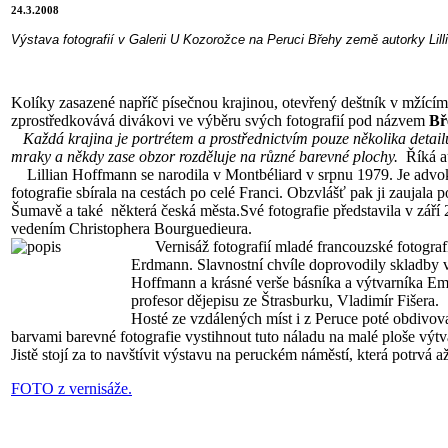
24.3.2008
Výstava fotografií v Galerii U Kozorožce na Peruci Břehy země autorky Lill
Kolíky zasazené napříč písečnou krajinou, otevřený deštník v mžící
zprostředkovává divákovi ve výběru svých fotografií pod názvem
Bř
Každá krajina je portrétem a prostřednictvím pouze několika detailů
mraky a někdy zase obzor rozděluje na různé barevné plochy.
Říká a
Lillian Hoffmann se narodila v Montbéliard v srpnu 1979. Je advoká
fotografie sbírala na cestách po celé Franci. Obzvlášť pak ji zaujala
Šumavě a také některá česká města.Své fotografie představila v září
vedením Christophera Bourguedieura.
Vernisáž fotografií mladé francouzské fotografky
Erdmann. Slavnostní chvíle doprovodily skladby v 
Hoffmann a krásné verše básníka a výtvarníka Emila
profesor dějepisu ze Štrasburku, Vladimír Fišera.
Hosté ze vzdálených míst i z Peruce poté obdivov
barvami barevné fotografie vystihnout tuto náladu na malé ploše výtv
Jistě stojí za to navštívit výstavu na peruckém náměstí, která potrvá a
FOTO z vernisáže.