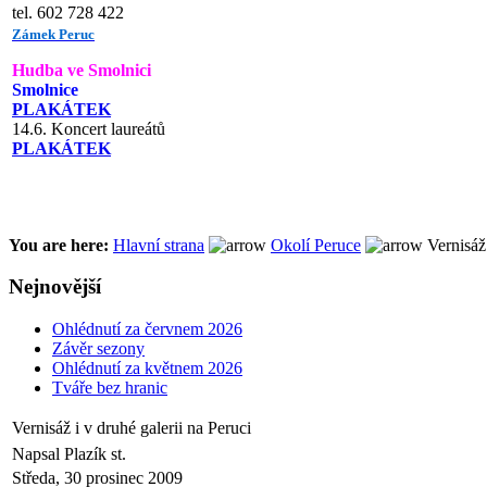
tel. 602 728 422
Zámek Peruc
Hudba ve Smolnici
Smolnice
PLAKÁTEK
14.6. Koncert laureátů
PLAKÁTEK
You are here:
Hlavní strana
Okolí Peruce
Vernisáž 
Nejnovější
Ohlédnutí za červnem 2026
Závěr sezony
Ohlédnutí za květnem 2026
Tváře bez hranic
Vernisáž i v druhé galerii na Peruci
Napsal Plazík st.
Středa, 30 prosinec 2009