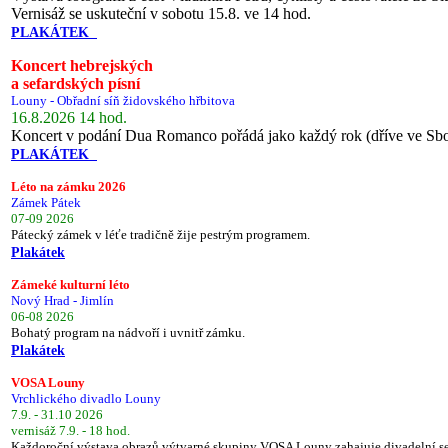
Vernisáž se uskuteční v sobotu 15.8. ve 14 hod.
PLAKÁTEK
Koncert hebrejských
a sefardských písní
Louny - Obřadní síň židovského hřbitova
16.8.2026 14 hod.
Koncert v podání Dua Romanco pořádá jako každý rok (dříve ve Sb
PLAKÁTEK
Léto na zámku 2026
Zámek Pátek
07-09 2026
Pátecký zámek v léťe tradičně žije pestrým programem.
Plakátek
Zámeké kulturní léto
Nový Hrad - Jimlín
06-08 2026
Bohatý program na nádvoří i uvnitř zámku.
Plakátek
VOSA Louny
Vrchlického divadlo Louny
7.9. - 31.10 2026
vernisáž 7.9. - 18 hod.
Každoroční výstava obrazů výtvarné skupiny VOSA Louny zahajuje divadelní s