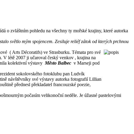
dá o zvláštním pohledu na všechny ty mořské krajiny, které autorka
 stalo světlo mým spojencem. Zesiluje reliéf zátok od kterých prchnou
ové ( Arts Décoratifs) ve Strasburku. Témata pro své
. V létě 2007 ji učaroval český venkov , krajina na
tnila kolektivní výstavy
Město Balbec
v Marseji pod
 prezident sokolovského fotoklubu pan Ludvík
ně návštěvníky své výstavy autorka fotografií Lillian
couštině přednesl překladatel francouzské poezie,
 s pošmourným počasím velikonoční neděle. Je úžasné pastelovými