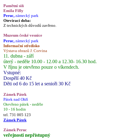
Pamětní síň
Emila Filly
Peruc,
zámecký park
Otevírací doba:
Z technických důvodů zavřeno.
Muzeum české vesnice
Peruc,
zámecký park
Informační středisko
Výstava obrazů J. Corvina
11. dubna - září
úterý - neděle 10.00 - 12.00 a 12.30- 16.30 hod.
V říjnu je otevřeno pouze o víkendech.
Vstupné:
Dospělí 40 Kč
Děti od 6 do 15 let a senioři 30 Kč
Zámek Pátek
Pátek nad Ohří
Otevřeno pátek - neděle
10 - 16 hodin
tel. 731 005 123
Zámek Pátek
Zámek Peruc
veřejnosti nepřístupný