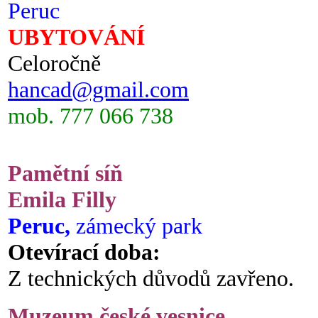
Peruc
UBYTOVÁNÍ
Celoročně
hancad@gmail.com
mob. 777 066 738
Pamětní síň
Emila Filly
Peruc,
zámecký park
Otevírací doba:
Z technických důvodů zavřeno.
Muzeum české vesnice