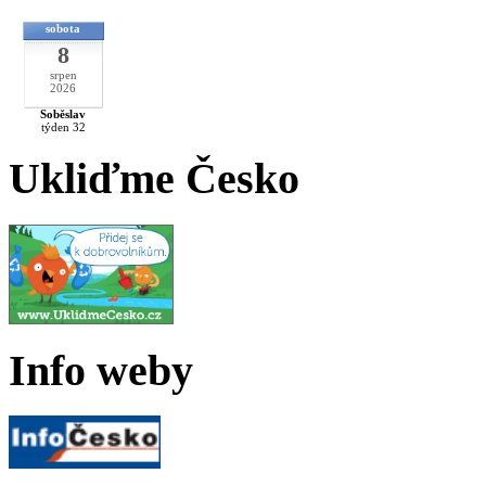
sobota
8
srpen
2026
Soběslav
týden 32
Ukliďme Česko
Info weby