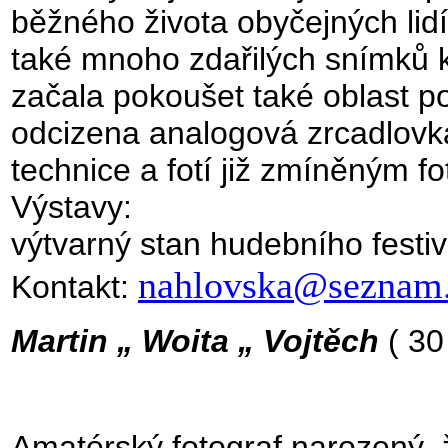
běžného života obyčejných lidí.
také mnoho zdařilých snímků k
začala pokoušet také oblast port
odcizena analogová zrcadlovka
technice a fotí již zmíněným 
Výstavy:
výtvarný stan hudebního festi
nahlovska@seznam
Kontakt:
Martin „ Woita „ Vojtěch
( 30 
Amatérský fotograf narozený, ži