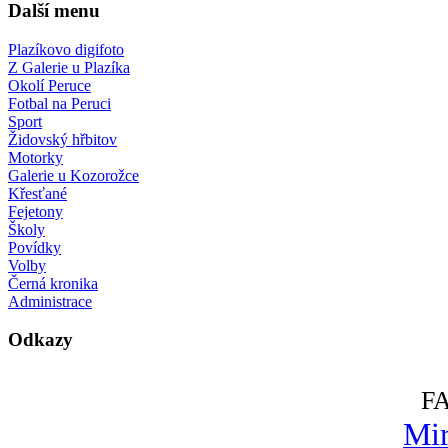
Další menu
Plazíkovo digifoto
Z Galerie u Plazíka
Okolí Peruce
Fotbal na Peruci
Sport
Židovský hřbitov
Motorky
Galerie u Kozorožce
Křesťané
Fejetony
Školy
Povídky
Volby
Černá kronika
Administrace
Odkazy
F
Mir