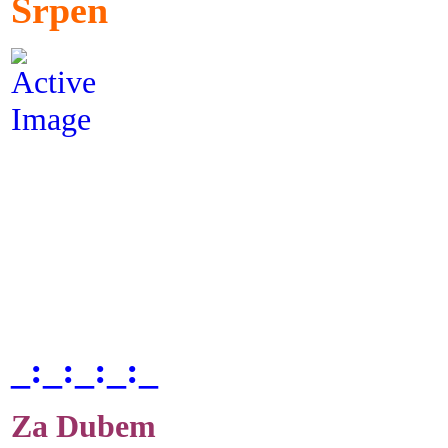
Srpen
_:_:_:_:_
Za Dubem