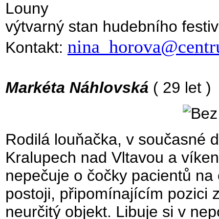
Louny
výtvarný stan hudebního festi
nina_horova@centr
Kontakt:
Markéta Náhlovská
( 29 let )
Rodilá louňačka, v současné do
Kralupech nad Vltavou a víke
nepečuje o čočky pacientů na oč
postoji, připomínajícím pozici
neurčitý objekt. Libuje si v