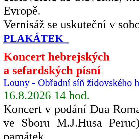
Evropě.
Vernisáž se uskuteční v sob
PLAKÁTEK
Koncert hebrejských
a sefardských písní
Louny - Obřadní síň židovského h
16.8.2026 14 hod.
Koncert v podání Dua Roman
ve Sboru M.J.Husa Peruc
památek.