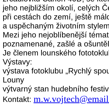
jeho nejbližším okolí, celých 
při cestách do zemí, ještě m
a uspěchaným životním style
Mezi jeho nejoblíbenější témata
poznamenané, zašlé a ošuntělé
Je členem lounského fototoklu
Výstavy:
výstava fotoklubu „Rychlý spou
Louny
výtvarný stan hudebního festi
m.w.vojtech@email
Kontakt: