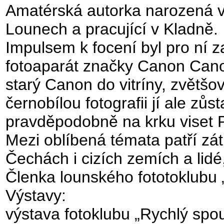
Amatérská autorka narozená v 
Lounech a pracující v Kladně.
Impulsem k focení byl pro ní 
fotoaparát značky Canon Cano
starý Canon do vitríny, zvětšo
černobílou fotografii jí ale zůs
pravděpodobně na krku viset
Mezi oblíbená témata patří záti
Čechách i cizích zemích a lid
Členka lounského fototoklubu 
Výstavy:
výstava fotoklubu „Rychlý spou