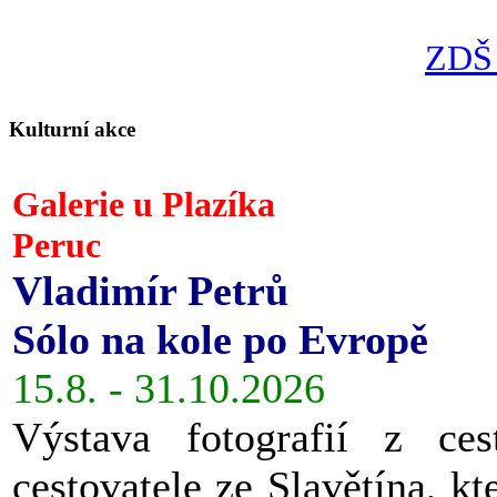
ZDŠ 
Kulturní akce
Galerie u Plazíka
Peruc
Vladimír Petrů
Sólo na kole po Evropě
15.8. - 31.10.2026
Výstava fotografií z ces
cestovatele ze Slavětína, kt