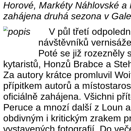
Horové, Markéty Náhlovské a 
zahájena druhá sezona v Galer
V půl třetí odpoledne
návštěvníků vernisáže
Poté se již rozezněly 
kytaristů, Honzů Brabce a Stehl
Za autory krátce promluvil Woi
přípitkem autorů a místostaro
oficiálně zahájena. Všichni pří
Peruce a mnozí další z Loun a 
obdivným i kritickým zrakem p
vystavených fotografií. Do veče