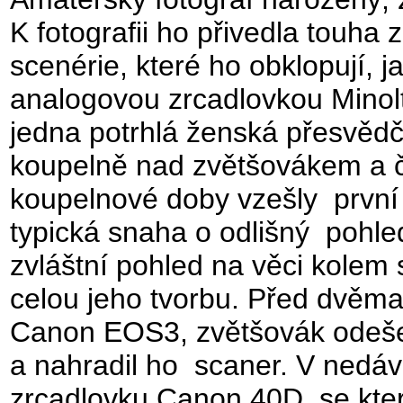
K fotografii ho přivedla touha
scenérie, které ho obklopují, j
analogovou zrcadlovkou Minolt
jedna potrhlá ženská přesvědčil
koupelně nad zvětšovákem a č
koupelnové doby vzešly první z
typická snaha o odlišný pohl
zvláštní pohled na věci kolem 
celou jeho tvorbu. Před dvěma 
Canon EOS3, zvětšovák odeše
a nahradil ho scaner. V nedávné
zrcadlovku Canon 40D, se kter