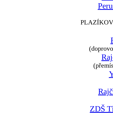
Peru
PLAZÍKOV
(doprovod
Raj
(přemís
Rajč
ZDŠ Tř